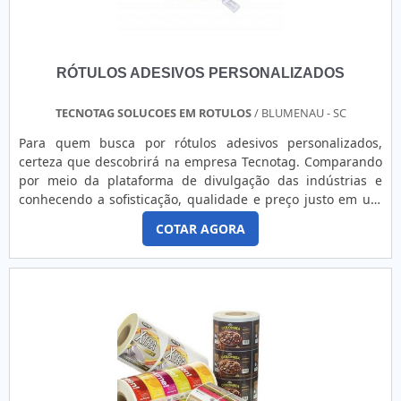
RÓTULOS ADESIVOS PERSONALIZADOS
TECNOTAG SOLUCOES EM ROTULOS
/ BLUMENAU - SC
Para quem busca por rótulos adesivos personalizados,
certeza que descobrirá na empresa Tecnotag. Comparando
por meio da plataforma de divulgação das indústrias e
conhecendo a sofisticação, qualidade e preço justo em um
só lugar.Quando o assunto é rótulos adesivos
COTAR AGORA
personalizados, com a Tecnotag alcançará excelente custo-
benefício com produtos personalizados para os mais
distintos segmentos no mercado.sOBRE RÓTULOS
ADESIVOS PERSONALIZADOS...