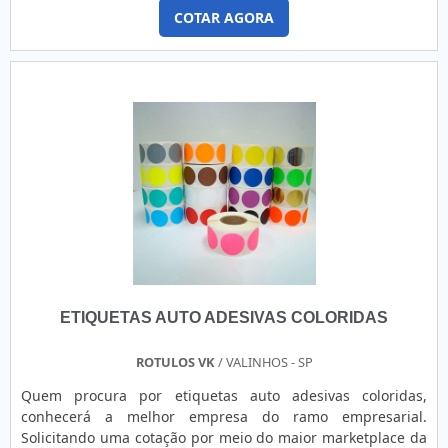
para tubete de 3 Contador programável por metros> Parada
prazer em auxiliar com suas dúvidas.DIFERENCIAIS
COTAR AGORA
programada com 2 estágios de velocidade> Motor de 1 CV
PERTINENTES DA ORGANIZAÇÃOApenas na FKX Etiquetas e
com controlador de velocidade via inversor de frequência>
Rótulos tem tudo que se precisa para etiquetas e rótulos
Velocidade mecânica 100mts/min> Alimentação: 220v
adesivos. São opções variadas que a empresa oferece, como
monofásico Para o cliente que busca por máquina de
etiquetas de segurança/lacre e manutenção de impressoras
rotular garrafas, conhecerá a melhor empresa do segmento
de código de barras com ótima qualidade e proteção.Com o
entrando em contato com a Berteck Máquinas Industriais.
objetivo de trazer a satisfação a todos os clientes, a
Elaborando uma cotação por meio da própria empresa e
empresa entende que seu melhor destaque é conquistar a
encontrando a líder em qualidade, a compra é mais
confiança de cada um. Tudo isso só é possível através do
segura.ALGUNS DETALHES SOBRE A MÁQUINA DE ROTULAR
investimento em equipamentos modernos e profissionais
GARRAFASQuem está à procura de máquina de rotular
experientes. A FKX Etiquetas e Rótulos é uma empresa que
garrafas em uma empresa inovadora, vai até o site da
tem se destacado no segmento pela seriedade e qualidade,
Berteck Máquinas Industriais. Na companhia, é possível
que comprovam sua essência de trazer o melhor para os
encontrar rotuladoras e dispensadores de rótulos e
parceiros..
etiquetas, oferecendo o que há de melhor no mercado para
ETIQUETAS AUTO ADESIVAS COLORIDAS
cada cliente.Sem perder o foco na máquina de rotular
garrafas, deve-se descartar empresas que não tenham
produtos e serviços com ótima qualidade e excelente custo-
ROTULOS VK
/ VALINHOS - SP
benefício, pontos importantes que ficam de fora no
Quem procura por etiquetas auto adesivas coloridas,
planejamento de empresas que visam apenas o lucro,
conhecerá a melhor empresa do ramo empresarial.
deixando a desejar nos outros fatores.Existem muitas
Solicitando uma cotação por meio do maior marketplace da
formas diferentes de demonstrar conhecimento e