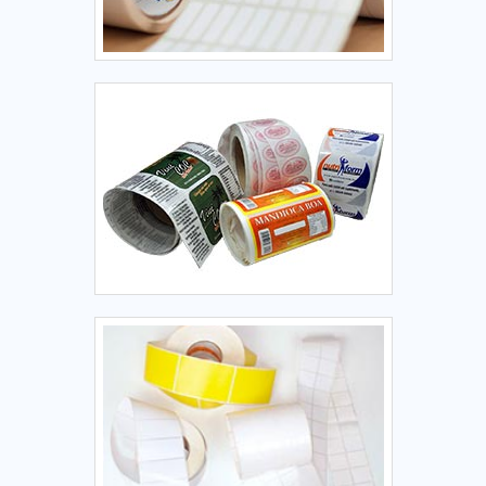
empresa responsável, encontra na internet a Berteck
Máquinas Industriais. Com grande expressão de mercado
quando o assunto é laminadoras e rebobinadores, a
empresa oferece sempre a melhor opção para o cliente
final.Sem trocar o foco sobre máquina para produção de
rótulos bula, na essência da empresa, a mesma deve prezar
pelos produtos e serviços com ótima qualidade e precisão,
características simples, mas que mostram o
comprometimento da empresa com seus clientes.Existem
muitas formas diferentes de demonstrar conhecimento e
autoridade em uma área de atuação. Boas razões pelas
quais a Berteck Máquinas Industriais é referência quando o
assunto for máquina para produção de rótulos bula:
Colaboradores proativos; Profissionais com vasta
experiência na área de atuação; Trabalhadores de alta
qualidade; Escritório de alta qualidade onde são realizadas
as atividades; Software de desenvolvimento de projetos em
3d; Equipamentos de última geração. EFICIÊNCIA E
QUALIDADE COMPROVADAApenas na Berteck Máquinas
Industriais tem tudo que se precisa para máquina para
produção de rótulos bula. A empresa oferece opções como