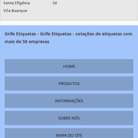
Santa Efigênia
Sé
Vila Buarque
Grife Etiquetas - Grife Etiquetas - cotações de etiquetas com
mais de 50 empresas
HOME
PRODUTOS
INFORMAÇÕES
SOBRE NÓS
MAPA DO SITE