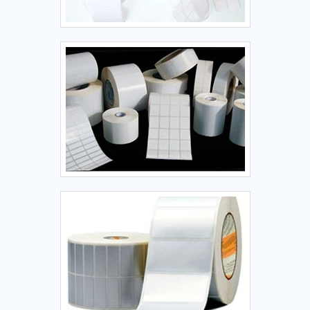
rotuladoras e rebobinadores, sempre com a maior
qualidade do mercado.É comprometida com os serviços e
responsável, padrões possíveis por contar com escritório de
alta qualidade onde são realizadas as atividades e software
de desenvolvimento de projetos em 3D. Tudo isso, unido a
um time de colaboradores proativos e trabalhadores de alta
qualidade, garante o sucesso de cada cliente de ponta a
ponta. Aproveite a visita para acessar o site e saber mais
sobre a empresa, os serviços e os produtos.