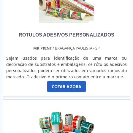
ROTULOS ADESIVOS PERSONALIZADOS
MK PRINT
/ BRAGANÇA PAULISTA - SP
Sejam usados para identificação de uma marca ou
decoração de substratos e embalagens, os rótulos adesivos
personalizados podem ser utilizados em variados ramos do
mercado. O adesivo é o primeiro contato entre a marca e o
cliente; dessa forma, é essencial que seja escolhido e criado
COTAR AGORA
com cuidado, para que a função do produto seja alcançada.
Fabricado em diversos tipos de materiais, como: Papel
couché; BOPP; Poliéster.FUNCIONALIDADE DOS RÓ...