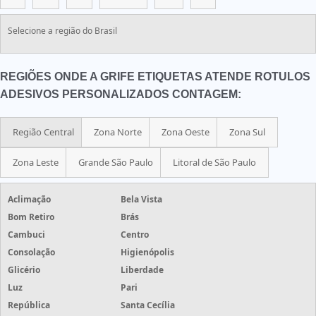
Selecione a região do Brasil
REGIÕES ONDE A GRIFE ETIQUETAS ATENDE ROTULOS
ADESIVOS PERSONALIZADOS CONTAGEM:
Região Central
Zona Norte
Zona Oeste
Zona Sul
Zona Leste
Grande São Paulo
Litoral de São Paulo
Aclimação
Bela Vista
Bom Retiro
Brás
Cambuci
Centro
Consolação
Higienópolis
Glicério
Liberdade
Luz
Pari
República
Santa Cecília