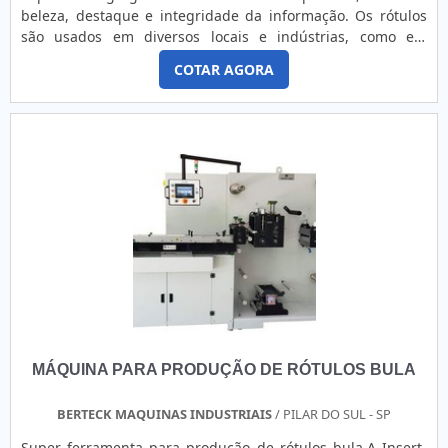
e seriedade da companhia a ser contratada, a fim de evitar
beleza, destaque e integridade da informação. Os rótulos
prejuízos financeiros e materiais.Com rótulo de
são usados em diversos locais e indústrias, como em
comprometida com os serviços e inovadora , qualificações
setores cosméticos, na venda de bijuterias, em venda de
construídas pela empresa focar suas ações no resultado
COTAR AGORA
produtos congelados e frigoríficos, entre outros. Dessa
final tendo um escritório de alta qualidade, onde são
forma, para garantir um produto de qualidade, que não
realizadas as atividades, e equipamentos de última
perca as informações com o tempo, não descole e nem
geração, ainda mais, unido a um time com multidisciplinar
deix....
de consultores associados e profissionais certificados,
garante uma entrega de excelência de ponta a
ponta.GARANTIA DE ALTA EFICIÊNCIA EM ETIQUETAS
ADESIVASNa Rótulo VK existem as melhores variedades no
segmento quando o assunto for etiquetas adesivas
coloridas. É sempre a opção mais confiável,
disponibilizando itens como embalagens flow pack, lacres
de segurança e ribbons e pulseiras para eventos..
MÁQUINA PARA PRODUÇÃO DE RÓTULOS BULA
BERTECK MAQUINAS INDUSTRIAIS
/ PILAR DO SUL - SP
Super ferramenta para produção de rótulos bula.A Insert-