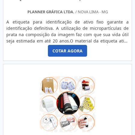
PLANNER GRÁFICA LTDA.
/ NOVA LIMA - MG
A etiqueta para identificação de ativo fixo garante a
identificação definitiva. A utilização de micropartículas de
prata na composição da imagem faz com que sua vida útil
seja estimada em até 20 anos.O material da etiqueta ativo
fixo é o único no mercado a ter a característica 'real-photo',
COTAR AGORA
pois é exatamente como uma fotografia direta no alumínio;
não se trata de impressão fotográfica por jatos de tinta e
nem ao menos utiliza qualquer tipo de tinta quando se
trata da cor preta mas, sim, a prata como matéria básica
para formar a imagem.Outras características - Silverplate
Foil 0,08: É feita em 100% alumínio com espessura de 0,08
mm, ou seja, menos de um décimo de milímetro. É
especialmente indicada para a identificação de
equipamentos delicados, como celulares, calculadoras
eletrônicas, equipamentos médico-hospitalares e,
principalmente, onde se tenham superfícies curvas. -
Silverplate 0,30: Com espessura de 0,3 mm, ideal para a
maioria dos ativos fixos como mesas, cadeiras,