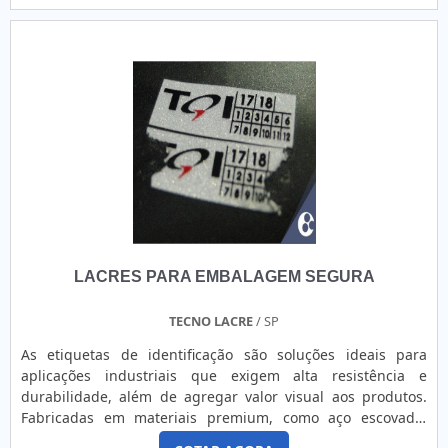
ótima qualidade com pagamento acessível.UM POUCO MAIS
SOBRE RÓTULOS DE RISCOS DE PRODUTOS PERIGOSOSHá
muitas maneiras eficientes de demonstrar competência e
excelência em sua área de atuação. A FKX Etiquetas e
Rótulos canaliza seus esforços em criar uma estrutura com:
Catálogo diversificado de produtos; Escritório de alta
qualidade onde são realizadas as atividades; Mais de 15
anos no mercado. Tudo isso para oferecer rótulos de
produtos perigosos com assertividade. Sem perder o foco
em rótulos de riscos de produtos perigosos, mais do que
visar apenas lucratividade, deve oferecer produtos e
serviços que tenham ótima qualidade e proteção, pontos
importantes que ficam de fora no planejamento de
LACRES PARA EMBALAGEM SEGURA
empresas que visam apenas o lucro, deixando a desejar nos
outros fatores.Esses e outros motivos são a razão pela qual
a FKX Etiquetas e Rótulos é inovadora quando se trata do
TECNO LACRE
/ SP
segmento de etiquetas e rótulos adesivos. O foco é entregar
As etiquetas de identificação são soluções ideais para
o que há de melhor na atualidade para os nossos clientes.
aplicações industriais que exigem alta resistência e
Tem uma equipe com profissionais com vasta experiência
durabilidade, além de agregar valor visual aos produtos.
nas diversas áreas de atuação que terão o maior prazer em
Fabricadas em materiais premium, como aço escovado,
auxiliar com suas dúvidas.OUTROS DETALHES IMPORTANTES
BOPP, poliéster (nas versões branca e prata), policarbonato
SOBRE A EMPRESAApenas na FKX Etiquetas e Rótulos tem