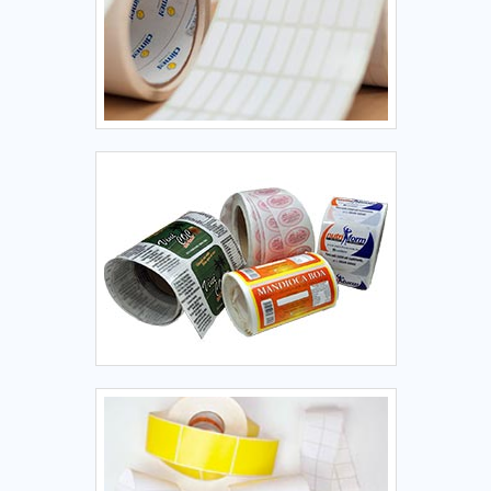
materiais, além de evitar prejuízos com substituições
frequentes de produtos que não cumprem com suas
funções adequadamente. Assim, é possível poupar gastos
desnecessários.Existem diversos motivos para a Labelgraph
Sistemas de Etiquetas ter se tornado destaque quando
pensamos em uma empresa que entrega confiança e
produtos de qualidade. Alguns desses motivos são: Preço
justo; Profissionais com vasta experiência na área de
atuação; Atendimento personalizado; Diversas opções de
pagamento disponíveis; Agilidade na entrega; Amplo
estoque de produtos.QUALIDADE COMPROVADA NO
SEGMENTOSomente na Labelgraph Sistemas de Etiquetas
tem o que há de melhor no ramo de etiqueta casca de ovo.
Prezando pelo que há de mais moderno, traz inovações e
variedades em etiquetas para alta temperatura e etiquetas
industriais.Isso se deve ao fato de ser uma empresa
responsável e comprometida com seus serviços, padrões
possíveis por contar com escritório de alta qualidade onde
são realizadas as atividades e sede em localização
privilegiada na cidade de São Paulo.Todos esses fatores,
agregados a uma equipe multidisciplinar de consultores