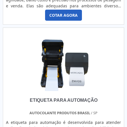
e venda. Elas são adequadas para ambientes diversos,
atendendo desde supermercados e padarias até indústrias
COTAR AGORA
e logística. Apesar de sua durabilidade limitada, sua
facilidade de uso e custo-benefício as tornam a escolha
ideal para produtos de consumo rápido. 1. O que são
Etiquetas Térmicas de Balança? São etiquetas autoadesivas
feitas de um papel especial sensível ao calor, projetadas
para serem impressas diretamente em balanças comerciais
com tecnologia térmica. Estas etiquetas não requerem o
uso de tinta, ribbon ou toner para a impressão. Elas são
utilizadas para imprimir dados como: Nome do produto.
Peso. Preço por unidade (kg/unidade). Preço total. Data de
embalagem. Validade. Código de barras. 2. Como
funcionam? (Princípio de impressão térmica direta)
Tecnologia utilizada: Impressão térmica direta. A cabeça de
impressão da balança aquece pontos específicos na
ETIQUETA PARA AUTOMAÇÃO
etiqueta sensível ao calor, escurecendo o papel e formando
texto, números ou gráficos, como códigos de barras.
Vantagens da impressão térmica direta: Não necessita de
AUTOCOLANTE PRODUTOS BRASIL
/ SP
consumíveis extras, como tinta ou ribbon, o que reduz
A etiqueta para automação é desenvolvida para atender
custos operacionais. Processo rápido e eficiente, ideal para