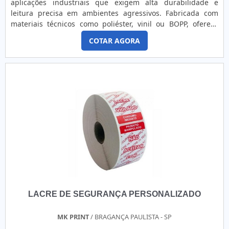
aplicações industriais que exigem alta durabilidade e
ambientes de alto volume, como supermercados.
leitura precisa em ambientes agressivos. Fabricada com
Desvantagens: A impressão pode desbotar com o tempo,
materiais técnicos como poliéster, vinil ou BOPP, oferece
pois é sensível a luz UV, calor, atrito e umidade. Não é ideal
resistência superior à abrasão, produtos químicos, umidade
para itens que precisam ser etiquetados e armazenados
COTAR AGORA
e variações extremas de temperatura. Seu adesivo
por longos períodos. 3. Características das Etiquetas
permanente de alto desempenho garante aderência em
Térmicas de Balança Material Papel Térmico: Possui uma
superfícies metálicas, plásticas ou pintadas, mesmo com
camada especial sensível ao calor. Pode ter diferentes
exposição constante a atrito e processos de limpeza
qualidades de impressão e níveis de sensibilidade térmica,
industrial. Compatível com impressão por transferência
dependendo do fornecedor. Adesivo Adesivo removível:
térmica (ribbons resinados), permite personalização com
Permite a remoção da etiqueta sem deixar resíduos (ex.:
códigos de barras, QR codes, serial numbers, dados
frutas ou recipientes reutilizáveis). Adesivo permanente:
técnicos e logotipos. Indicada para sistemas automatizados
Oferece maior aderência para pacotes que devem
de rastreabilidade, controle de produção, identificação de
permanecer etiquetados por períodos mais longos. É
ativos e manutenção preventiva, é um componente
possível utilizar adesivos específicos para condições
essencial para eficiência e segurança em processos de
extremas, como etiquetas para produtos refrigerados ou
automação industrial. Alta durabilidade Suporta ambientes
congelados. Formato e Tamanho Geralmente fornecidas em
industriais severos com temperatura, atrito e produtos
bobinas (rolos) para facilitar o uso em balanças comerciais.
químicos. Leitura eficiente Ideal para dados variáveis,
Disponíveis em diversos tamanhos, como: 40 x 40 mm 60 x
LACRE DE SEGURANÇA PERSONALIZADO
códigos de barras e QR codes usados em sistemas
40 mm 80 x 40 mm Outros tamanhos customizados,
automatizados. Aderência segura Fixa firmemente em
dependendo da balança e da quantidade de informações
superfícies lisas, rugosas ou expostas a movimentação
MK PRINT
/ BRAGANÇA PAULISTA - SP
necessárias na etiqueta. Pré-impressão (opcional) Podem
constante. Conformidade técnica Atende exigências de