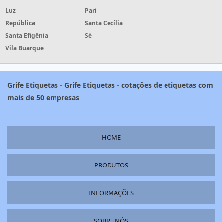
Luz
Pari
República
Santa Cecília
Santa Efigênia
Sé
Vila Buarque
Grife Etiquetas - Grife Etiquetas - cotações de etiquetas com
mais de 50 empresas
HOME
PRODUTOS
INFORMAÇÕES
SOBRE NÓS