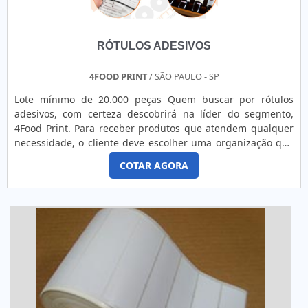
RÓTULOS ADESIVOS
4FOOD PRINT
/ SÃO PAULO - SP
Lote mínimo de 20.000 peças Quem buscar por rótulos
adesivos, com certeza descobrirá na líder do segmento,
4Food Print. Para receber produtos que atendem qualquer
necessidade, o cliente deve escolher uma organização que
se destaque por um bom suporte pré-venda e tenha ampla
COTAR AGORA
experiência no ramo.MAIS DETALHES INTERESSANTES
SOBRE RÓTULOS ADESIVOSQuem precisa de rótulos
adesivos em uma empresa comprometida com seus
serviços, consegue encont...