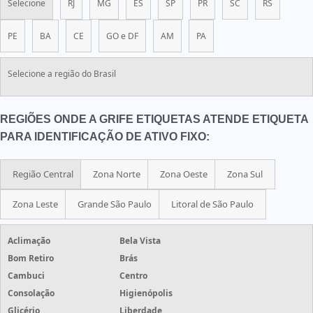
Selecione
RJ
MG
ES
SP
PR
SC
RS
PE
BA
CE
GO e DF
AM
PA
Selecione a região do Brasil
REGIÕES ONDE A GRIFE ETIQUETAS ATENDE ETIQUETA
PARA IDENTIFICAÇÃO DE ATIVO FIXO:
Região Central
Zona Norte
Zona Oeste
Zona Sul
Zona Leste
Grande São Paulo
Litoral de São Paulo
Aclimação
Bela Vista
Bom Retiro
Brás
Cambuci
Centro
Consolação
Higienópolis
Glicério
Liberdade