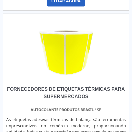
COTAR AGORA
(cristal e texturizado) e vinil (branco, colorido, fosco e
tudo que se precisa para etiquetas e rótulos adesivos. Os
transparente), elas oferecem excelente aderência em
clientes encontram itens como rótulos e etiquetas pré-
diversas superfícies. Totalmente personalizáveis, as
impressas com ótima qualidade e proteção.A empresa
etiquetas podem incorporar QR codes, códigos de barras,
conta com um time de profissionais qualificados para o
numeração sequencial, logotipos e outros elementos
serviço, além de investir em equipamentos modernos, que
específicos, atendendo perfeitamente às necessidades do
se ajustam a sua necessidade. A FKX Etiquetas e Rótulos é
cliente. Ao combinar funcionalidade e estética, essas
uma empresa que tem sido apontada de forma positiva no
etiquetas não apenas garantem a integridade da
mercado pela seriedade e qualidade, que garantem uma
identificação, mas também conferem um toque de
entrega de excelência de ponta a ponta..
sofisticação e valor agregado, elevando a percepção do
produto e fortalecendo a marca.
FORNECEDORES DE ETIQUETAS TÉRMICAS PARA
SUPERMERCADOS
AUTOCOLANTE PRODUTOS BRASIL
/ SP
As etiquetas adesivas térmicas de balança são ferramentas
imprescindíveis no comércio moderno, proporcionando
agilidade, baixo custo e precisão nos processos de pesagem