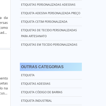
ETIQUETAS PERSONALIZADAS ADESIVAS
ETIQUETA ADESIVA PERSONALIZADA PREÇO
ta da
ETIQUETA CETIM PERSONALIZADA
ersas
 como
ETIQUETAS DE TECIDO PERSONALIZADAS
dades
PARA ARTESANATO
entre
zadas
ETIQUETAS EM TECIDO PERSONALIZADAS
s com
papel
ETIQUETAS PERSONALIZADAS TECIDO
arcas
COMPRAR ETIQUETAS PERSONALIZADAS
uetas
OUTRAS CATEGORIAS
dendo
ETIQUETAS ADESIVAS PERSONALIZADAS SP
todas
ETIQUETA
entos
mento
ETIQUETA TAG PERSONALIZADA
uetas
uetas
ETIQUETAS ADESIVAS
 Tags
ETIQUETAS DE PAPEL PERSONALIZADAS
do na
agora
ETIQUETA CÓDIGO DE BARRAS
usto
ETIQUETAS ADESIVAS PERSONALIZADAS
 quer
ETIQUETA INDUSTRIAL
PARA ALIMENTOS
preza