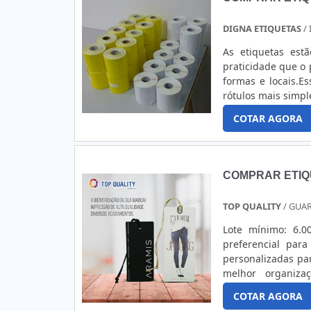
DIGNA ETIQUETAS
/
As etiquetas est
praticidade que o 
formas e locais.E
rótulos mais simp
de vários locais
COTAR AGORA
outros.Diversas 
encontra diversa
tamanhos diversos
couché. Além diss
COMPRAR ETIQ
e códigos de barr
realiza a fabric
TOP QUALITY
/ GUA
personalizá-las c
as especificações
Lote mínimo: 6.0
diversos, trazemo
preferencial par
duplo uso; Etiqu
personalizadas p
coloridas; Etique
melhor organiz
mesmo uma cotaçã
benefício.MAIS 
COTAR AGORA
encontrar compra