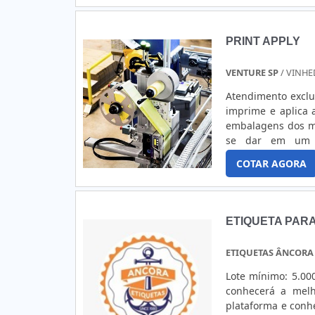
variados como eti
qualidade e precis
entende que seu m
PRINT APPLY
possível atravé
experientes. A Et
VENTURE SP
/ VINHE
no segmento pela
melhor aos client
Atendimento exclu
imprime e aplica 
embalagens dos ma
se dar em um 
cliente.PRINCIPA
COTAR AGORA
garante aumento d
na aplicação u.
ETIQUETA PAR
ETIQUETAS ÂNCORA
Lote mínimo: 5.00
conhecerá a mel
plataforma e conh