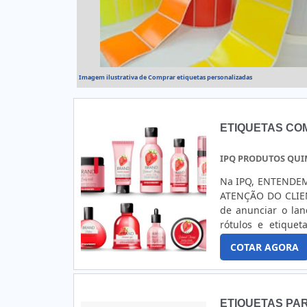
processos de pro
multidisciplinar d
experiência para o
Imagem ilustrativa de Comprar etiquetas personalizadas
ETIQUETAS CO
IPQ PRODUTOS QUI
Na IPQ, ENTENDE
ATENÇÃO DO CLIEN
de anunciar o lan
rótulos e etique
branco ou metal
COTAR AGORA
priorizamos o uso
para garantir q
requintada, mas t
ambiente, traba
ETIQUETAS PA