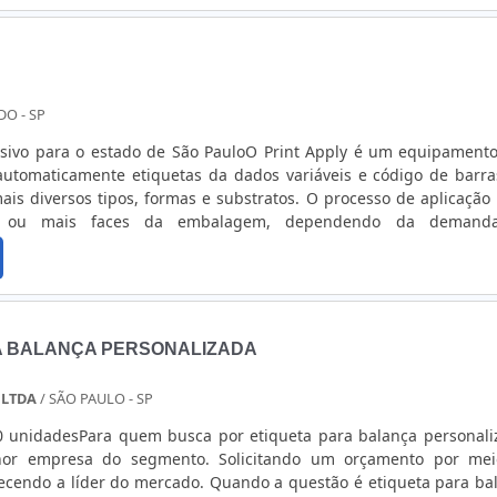
quetas bordadas e fitas personalizadas em cetim colorido com 
ão.Com o objetivo de trazer a satisfação a todos os clientes, a em
elhor destaque é conquistar a confiança de cada um. Tudo isso
s do investimento em equipamentos modernos e profissio
iquetas ncora é uma empresa que tem sido apontada de forma pos
DO - SP
 seriedade e qualidade, que comprovam sua essência de tra
es no mercado.
sivo para o estado de São PauloO Print Apply é um equipament
automaticamente etiquetas da dados variáveis e código de barr
is diversos tipos, formas e substratos. O processo de aplicação
ou mais faces da embalagem, dependendo da demand
IS CARACTERÍSTICAS DO EQUIPAMENTOO Print e Apply é um sistem
e produtividade na aplicação das etiquetas assim como assertiv
A BALANÇA PERSONALIZADA
 LTDA
/ SÃO PAULO - SP
0 unidadesPara quem busca por etiqueta para balança personali
hor empresa do segmento. Solicitando um orçamento por me
ecendo a líder do mercado. Quando a questão é etiqueta para ba