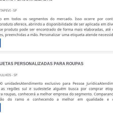
 ITAPEVI - SP
ão em todos os segmentos do mercado. Isso ocorre por con
produto oferece, abrindo a disponibilidade de ser aplicada em div
sse produto pode ser encontrado de forma mais elaboradas, até
les, preenchidas a mão. Personalizar uma etiqueta atende necessi
, como mercados, estoques, hospitais, lojas de calçados, 
opções para adquirirQuem deseja comprar etiquetas personali
s opções e disponibilidades. As etiquetas podem ser comprada
, cores diferentes, em diversos tipos de materiais, como em 
o, os produtos podem conter identificações próprias, como logom
UETAS PERSONALIZADAS PARA ROUPAS
as.Onde comprar etiquetas personalizadasA empresa Digna Etiq
ação de etiquetas de acordo com a solicitação do cliente, po
RULHOS - SP
om cores, tamanhos, materiais e layout únicos.A empresa atende 
 técnicas, deixando as etiquetas aptas para aplicações e segm
00 unidadesAtendimento exclusivo para Pessoa JuridicaAtendi
s soluções inovadoras.Outros produtos Etiquetas coloridas; Etiq
a as regiões sul e sudesteSe alguém busca por comprar etiq
etas de segurança; Etiquetas void; Etiquetas Tags; Etiquetas
ara roupas, conhecerá a melhor empresa do segmento. Comparan
tas com códigos de barras; Entre muitos outros modelos.Solicite 
ação do ramo e conhecendo a melhor em qualidade e c
o!
SOBRE COMPRAR ETIQUETAS PERSONALIZADAS PARA ROUPASQuem
r etiquetas personalizadas para roupas em uma empresa que 