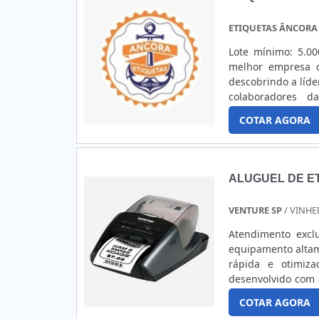
reciclagens desne
O tempo é essenci
ETIQUETAS ÂNCORA
recursos de produ
etiquetas com o m
Lote mínimo: 5.0
melhor empresa d
descobrindo a líd
colaboradores d
produtos.DIFEREN
COTAR AGORA
eficientes de dem
ncora canaliza s
qualidade onde s
mercado; Tecnolog
ALUGUEL DE E
excelente custo-b
descartar empre
VENTURE SP
/ VINHE
proteção, pequeno
da empresa.Esses 
Atendimento excl
qualificada quan
equipamento altam
disponibilizar s
rápida e otimiz
especialistas de
desenvolvido com 
QUALIDADE COMPRO
requisitado por 
COTAR AGORA
melhor em fabrica
facilitar a ativida