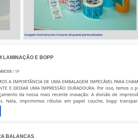
dução de última geração. Tudo isso, unido a um time de e
e consultores associados e colaboradores eficientes, garantem a m
s clientes com qualidade.
Imagem ilustrativa de Comprar etiquetas personalizadas
M LAMINAÇÃO E BOPP
MICOS
/ SP
MOS A IMPORTÂNCIA DE UMA EMBALAGEM IMPECÁVEL PARA CHAM
TE E DEIXAR UMA IMPRESSÃO DURADOURA. Por isso, temos o p
çamento da nossa mais recente inovação: A divisão de impress
tas. Nela, imprimimos rótulos em papel couche, bopp transpar
izado. Todos com ou sem laminação! Em nossa linha de pro
 de materiais premium e tecnologias de impressão de última ge
ue seus rótulos e etiquetas não apenas tenham uma apar
ambém resistam aos rigores da indústria em geral. Pensando no
lhamos também com pequenos volumes, evitando assim, per
RA BALANÇAS