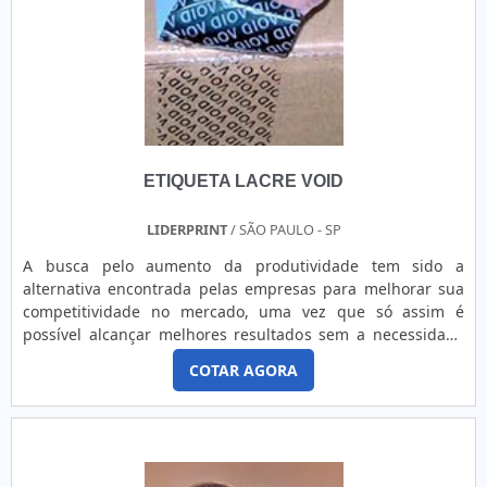
ETIQUETA LACRE VOID
LIDERPRINT
/ SÃO PAULO - SP
A busca pelo aumento da produtividade tem sido a
alternativa encontrada pelas empresas para melhorar sua
competitividade no mercado, uma vez que só assim é
possível alcançar melhores resultados sem a necessidade
de aumentar o preço do produto final, uma saída muito
COTAR AGORA
procurada hoje em dia é a assessoria em produtividade. A
qualidade, ao lado da produtividade, tem sido o diferencial
entre o sucesso e o fracasso. Para alcançar o sucesso são
necessári....