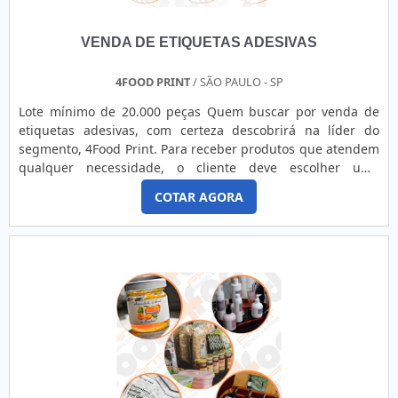
VENDA DE ETIQUETAS ADESIVAS
4FOOD PRINT
/ SÃO PAULO - SP
Lote mínimo de 20.000 peças Quem buscar por venda de
etiquetas adesivas, com certeza descobrirá na líder do
segmento, 4Food Print. Para receber produtos que atendem
qualquer necessidade, o cliente deve escolher uma
organização que se destaque por um bom suporte pré-
COTAR AGORA
venda e tenha ampla experiência no ramo.Quando a
temática é venda de etiquetas adesivas, com a melhor mão
de obra da 4Food Print o cliente obterá assertividade e
comprometime...