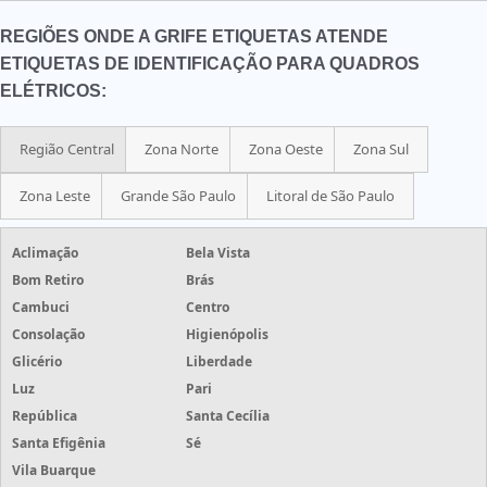
REGIÕES ONDE A GRIFE ETIQUETAS ATENDE
ETIQUETAS DE IDENTIFICAÇÃO PARA QUADROS
ELÉTRICOS:
Região Central
Zona Norte
Zona Oeste
Zona Sul
Zona Leste
Grande São Paulo
Litoral de São Paulo
Aclimação
Bela Vista
Bom Retiro
Brás
Cambuci
Centro
Consolação
Higienópolis
Glicério
Liberdade
Luz
Pari
República
Santa Cecília
Santa Efigênia
Sé
Vila Buarque