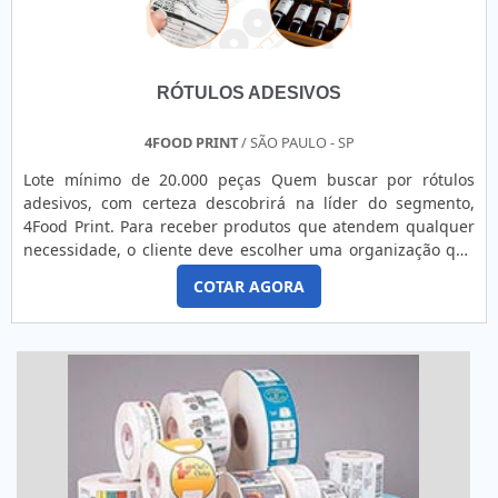
RÓTULOS ADESIVOS
4FOOD PRINT
/ SÃO PAULO - SP
Lote mínimo de 20.000 peças Quem buscar por rótulos
adesivos, com certeza descobrirá na líder do segmento,
4Food Print. Para receber produtos que atendem qualquer
necessidade, o cliente deve escolher uma organização que
se destaque por um bom suporte pré-venda e tenha ampla
COTAR AGORA
experiência no ramo.MAIS DETALHES INTERESSANTES
SOBRE RÓTULOS ADESIVOSQuem precisa de rótulos
adesivos em uma empresa comprometida com seus
serviços, consegue encont...