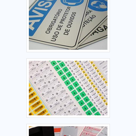
treinamento com materiais sofisticados; Equipamentos de
última geração.A EMPRESA MAIS QUALIFICADA DO
SEGMENTOSomente na Instplaq existem as melhores
condições para quem deseja achar o que precisa para
identificação de quadro elétrico. Sempre de olho no
mercado, traz novidades em itens como plaquetas
patrimoniais e placas de sinalização de ambientes.É uma
empresa comprometida com seus serviços e uma empresa
inovadora, qualificações construídas por focar suas ações
no resultado final, tendo escritório de alta qualidade onde
são realizadas as atividades e biblioteca técnica de
apoio. Tudo isso, unido a um time de equipe
multidisciplinar de consultores associados e profissionais
com vasta experiência na área de atuação, garantem o
sucesso de cada cliente de ponta a ponta.