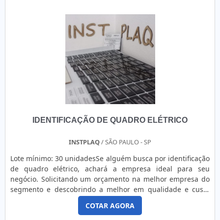
comércios e indústrias dos mais diferentes segmentos, visto
que servem para identificar e organizar produtos de forma
simples e eficiente. Por isso, é essencial que a aquisição do
acessório de identificação seja realizada com muito
cuidado. Atualmente, o preço do produto varia de acordo
com diversos fatores, tais como fabricante, tipo de material,
tamanhos, dentre diversos outros, mas sempre deve
apresentar uma relação custo-benefício vantajosa. Devido a
tudo o que foi citado, é válido destacar que o modelo pode
ser aplicado nos segmentos: Químico; De limpeza; De
bebidas; Alimentício; Farmacêutico; Entre outros. Por
IDENTIFICAÇÃO DE QUADRO ELÉTRICO
último, mas não menos importante, é comum que os rótulos
possuam informações técnicas sobre o produto em questão,
dados da empresa, datas de validade e de fabricação e o
INSTPLAQ
/ SÃO PAULO - SP
código de barras. Além disso, a aquisição auxilia na
Lote mínimo: 30 unidadesSe alguém busca por identificação
automatização da rotulagem, que faz com que os
de quadro elétrico, achará a empresa ideal para seu
compradores ganhem produtividade.RÓTULOS
negócio. Solicitando um orçamento na melhor empresa do
PERSONALIZADOS EM CAMPINAS E DEMAIS REGIÕES DE SPA
segmento e descobrindo a melhor em qualidade e custo
Etiquetas Camp Label atua há 15 anos no mercado de
benefício.MAIS DETALHES SOBRE IDENTIFICAÇÃO DE
etiquetas e de rótulos para comércios e indústrias de vários
COTAR AGORA
QUADRO ELÉTRICOQuem está à procura de identificação de
segmentos. A empresa comercializa etiquetas e