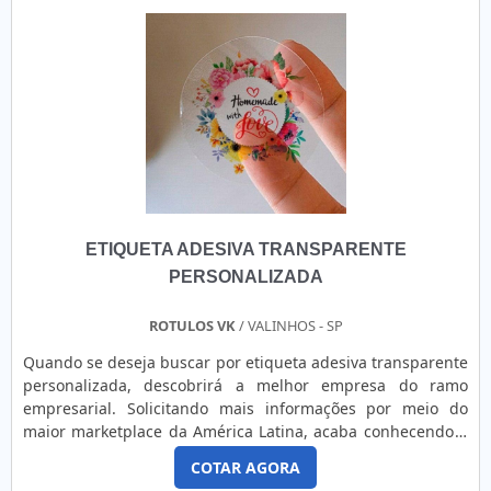
longos trajetos e manuseios. Compatível com impressoras
térmicas diretas e transferência térmica, pode ser
integrada a sistemas automatizados de envio, reduzindo
erros e otimizando o tempo de operação logística. É um
item essencial para garantir a eficiência no processo de
expedição e entrega. Identificação clara e completa Permite
exibir informações detalhadas do remetente e destinatário
com alta legibilidade. Resistência ao transporte Mantém-se
fixada e legível durante movimentações, atritos e exposição
a ambientes diversos. Integração com sistemas logísticos
ETIQUETA ADESIVA TRANSPARENTE
Compatível com sistemas de rastreamento e impressão
automatizada. Agilidade nas operações Facilita o fluxo
PERSONALIZADA
logístico, reduzindo erros de entrega e acelerando a
separação de pedidos.
ROTULOS VK
/ VALINHOS - SP
Quando se deseja buscar por etiqueta adesiva transparente
personalizada, descobrirá a melhor empresa do ramo
empresarial. Solicitando mais informações por meio do
maior marketplace da América Latina, acaba conhecendo a
maior referência no mercado em seu próprio segmento.O
COTAR AGORA
PRODUTO GARANTE UMA SÉRIE DE BENEFÍCIOSA etiqueta