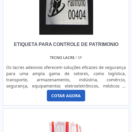
desintegra, tornando impossível reposicioná-lo ou reutilizá-
lo sem que se evidencie a interferência. Já os lacres
resistentes, como os modelos em Void branco, prata e
holográfico, deixam marcas permanentes na superfície ao
serem manipulados. No caso específico do modelo
**Void**, ao ser removido, o lacre transcreve a palavra
“VOID” de forma visível na superfície, indicando claramente
ETIQUETA PARA CONTROLE DE PATRIMONIO
que o lacre foi violado. Esses lacres são ideais para proteger
ativos valiosos, como mercadorias, contêineres, veículos,
equipamentos eletroeletrônicos, dispositivos médicos e
TECNO LACRE
/ SP
outros produtos sensíveis. Eles garantem a integridade dos
Os lacres adesivos oferecem soluções eficazes de segurança
itens durante todo o ciclo de transporte ou armazenamento,
para uma ampla gama de setores, como logística,
prevenindo roubo, furto e adulteração. São essenciais para
transporte, armazenamento, indústria, comércio,
setores que exigem altos padrões de segurança, controle e
segurança, equipamentos eletroeletrônicos, médicos e
proteção, oferecendo uma camada adicional de confiança e
outros. Eles são projetados para lacrar, controlar e garantir
prevenção contra tentativas de violação ou fraude.
COTAR AGORA
a integridade de produtos e equipamentos, protegendo-os
contra violações, fraudes, pirataria e outras tentativas de
interferência. Os modelos destrutíveis, como casca de ovo,
microesferas de vidro e delamináveis, são projetados para
se fragmentar ao serem removidos, revelando
imediatamente qualquer tentativa de violação. Isso ocorre