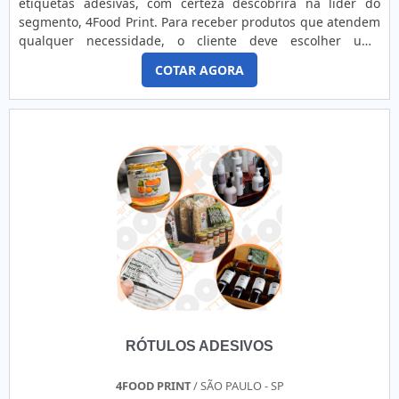
etiquetas adesivas, com certeza descobrirá na líder do
segmento, 4Food Print. Para receber produtos que atendem
qualquer necessidade, o cliente deve escolher uma
organização que se destaque por um bom suporte pré-
COTAR AGORA
venda e tenha ampla experiência no ramo.Quando a
temática é venda de etiquetas adesivas, com a melhor mão
de obra da 4Food Print o cliente obterá assertividade e
comprometime...
RÓTULOS ADESIVOS
4FOOD PRINT
/ SÃO PAULO - SP