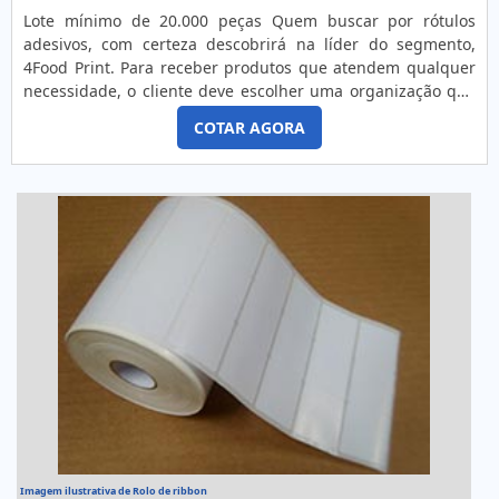
Lote mínimo de 20.000 peças Quem buscar por rótulos
adesivos, com certeza descobrirá na líder do segmento,
4Food Print. Para receber produtos que atendem qualquer
necessidade, o cliente deve escolher uma organização que
se destaque por um bom suporte pré-venda e tenha ampla
COTAR AGORA
experiência no ramo.MAIS DETALHES INTERESSANTES
SOBRE RÓTULOS ADESIVOSQuem precisa de rótulos
adesivos em uma empresa comprometida com seus
serviços, consegue encont...
Imagem ilustrativa de Rolo de ribbon