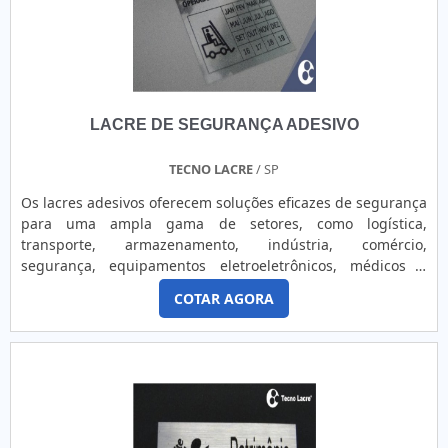
LACRE DE SEGURANÇA ADESIVO
TECNO LACRE
/ SP
Os lacres adesivos oferecem soluções eficazes de segurança
para uma ampla gama de setores, como logística,
transporte, armazenamento, indústria, comércio,
segurança, equipamentos eletroeletrônicos, médicos e
outros. Eles são projetados para lacrar, controlar e garantir
COTAR AGORA
a integridade de produtos e equipamentos, protegendo-os
contra violações, fraudes, pirataria e outras tentativas de
interferência. Os modelos destrutíveis, como casca de ovo,
microesferas de vidro e delamináveis, são projetados para
se fragmentar ao serem removidos, revelando
imediatamente qualquer tentativa de violação. Isso ocorre
porque, ao tentar retirar o lacre, ele se quebra ou se