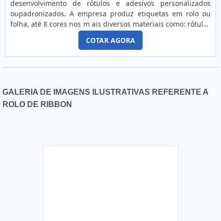
desenvolvimento de rótulos e adesivos personalizados
clientes. Isso tudo é a razão pela qual a Zurc Etiquetas é
oupadronizados. A empresa produz etiquetas em rolo ou
uma empresa altamente qualificada quando falamos do
folha, até 8 cores nos m ais diversos materiais como: rótulos
segmento de etiquetas, acessórios e aviamentos para
e adesivos personalizados, Couchê , Branco Fosco, BOPP
confecção. A empresa foca sempre a qualidade final para
COTAR AGORA
branco, Transparente e Metalizado, Vinil branco e
fidelização do cliente com parcerias duradouras. A
transparente, polietileno, PVC, entre outros. Com cortes
EMPRESA MAIS QUALIFICADA DO SEGMENTO Somente na
retos ou especiais de acordo com a vontade do cliente. A
Zurc Etiquetas é possível encontrar o que há de melhor em
Lider....
etiquetas, acessórios e aviamentos para confecção. É
possível encontrar itens variados com tecnologia de ponta,
GALERIA DE IMAGENS ILUSTRATIVAS REFERENTE A
como etiqueta de zetex e papéis para tags de roupas com
ROLO DE RIBBON
ótima qualidade e proteção. Com a organização é possível
tirar as suas dúvidas sobre os serviços do ramo, além de
contar com os melhores profissionais e instalações. Assim,
conquistando a confiança e a satisfação dos clientes, que
são os maiores objetivos da marca. A Zurc Etiquetas é uma
empresa que tem despontado no mercado pela idoneidade
em tudo que faz onde comprova sua essência de trazer o
melhor aos clientes no mercado.