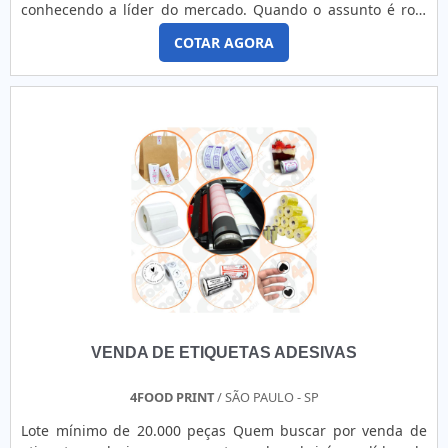
conhecendo a líder do mercado. Quando o assunto é rolo
de ribbon, com a melhor mão de obra da FKX Etiquetas e
COTAR AGORA
Rótulos irá encontrar proteção com produtos de
qualidade.UM POUCO MAIS SOBRE ROLO DE RIBBONHá
muitas maneiras eficientes de demonstrar competência e
excelência em sua área d...
VENDA DE ETIQUETAS ADESIVAS
4FOOD PRINT
/ SÃO PAULO - SP
Lote mínimo de 20.000 peças Quem buscar por venda de