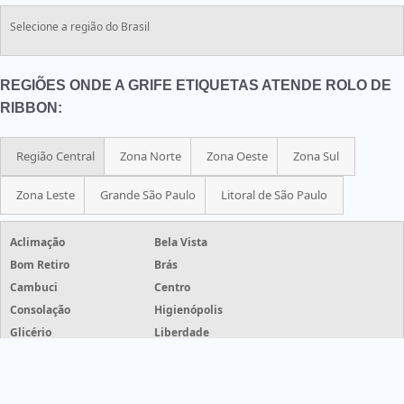
Selecione a região do Brasil
REGIÕES ONDE A GRIFE ETIQUETAS ATENDE ROLO DE
RIBBON:
Região Central
Zona Norte
Zona Oeste
Zona Sul
Zona Leste
Grande São Paulo
Litoral de São Paulo
Aclimação
Bela Vista
Bom Retiro
Brás
Cambuci
Centro
Consolação
Higienópolis
Glicério
Liberdade
Luz
Pari
República
Santa Cecília
Santa Efigênia
Sé