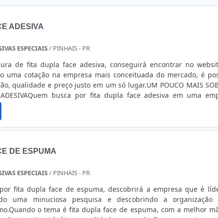
CE ADESIVA
SIVAS ESPECIAIS
/ PINHAIS - PR
ra de fita dupla face adesiva, conseguirá encontrar no websi
ndo uma cotação na empresa mais conceituada do mercado, é pos
ação, qualidade e preço justo em um só lugar.UM POUCO MAIS SO
 ADESIVAQuem busca por fita dupla face adesiva em uma em
cada, descobre a Suliflex. A empresa trabalha com laminação de 
 e corte de fitas adesivas especiais, disponibilizando tudo que 
rantir a qualidade final para cada cliente.Ainda focando em fita 
e-se descartar empresas que não tenham produtos e serviços com 
isão, detalhes primordiais que são deixados de lado por m
CE DE ESPUMA
focam na fidelização do cliente.É importante lembrar que o pr
 com empresas especializadas. Esse tipo de cuidado ajuda a garan
SIVAS ESPECIAIS
/ PINHAIS - PR
ilidade dos materiais, além de evitar prejuízos com substitu
odutos que não cumprem com suas funções adequadamente. Ass
or fita dupla face de espuma, descobrirá a empresa que é líd
astos desnecessários.Existem diversos motivos para a Suliflex t
ndo uma minuciosa pesquisa e descobrindo a organização
 quando pensamos em uma empresa que entrega confiança e ser
mo.Quando o tema é fita dupla face de espuma, com a melhor m
lguns desses motivos são: Comprometimento com os servi