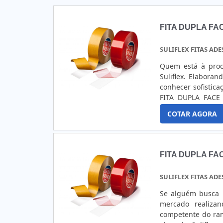
FITA DUPLA FA
SULIFLEX FITAS ADE
Quem está à procu
Suliflex. Elabora
conhecer sofistic
FITA DUPLA FACE
altamente qualifi
COTAR AGORA
adesivas especiais
mais atual para ga
face adesiva, dev
qualidade e prec
FITA DUPLA FA
empresas que não 
deve ser adquirido
SULIFLEX FITAS ADE
qualidade e durab
frequentes de pr
Se alguém busca p
possível poupar g
mercado realiza
tornado destaque
competente do ra
de qualidade. A