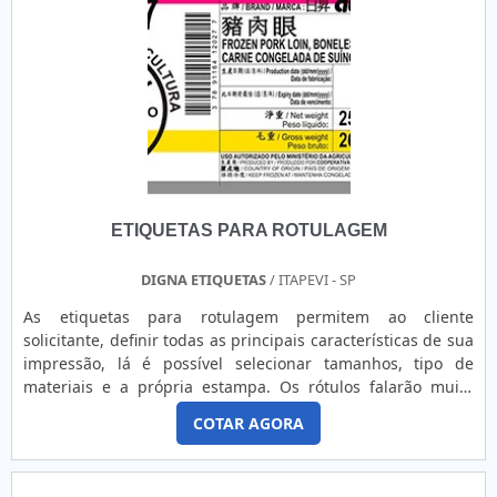
ETIQUETAS PARA ROTULAGEM
DIGNA ETIQUETAS
/ ITAPEVI - SP
As etiquetas para rotulagem permitem ao cliente
solicitante, definir todas as principais características de sua
impressão, lá é possível selecionar tamanhos, tipo de
materiais e a própria estampa. Os rótulos falarão muito
sobre o seu produto, por essa razão a escolha dos materiais
COTAR AGORA
de fabricação das etiquetas vai de acordo com o que o
cliente deseja e necessita. Por isso, antes de definir esses
materiais, é preciso considerar se haverão produtos ....