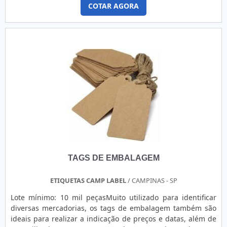
COTAR AGORA
excelente aderência em superfícies como plástico, papelão,
madeira e metal. Pode ser personalizada em diversos
tamanhos, com impressão digital, térmica ou com ribbon,
permitindo a inclusão de códigos de barras, QR codes,
datas de validade, número de lote, SKU e demais
informações estratégicas para a gestão de estoque. As
etiquetas podem ser coloridas para facilitar a categorização
visual dos produtos ou brancas para uso padrão. São
fornecidas em rolos, cartelas ou folhas, conforme o tipo de
aplicação, podendo ser utilizadas manualmente ou por
impressoras térmicas automáticas. O uso de etiquetas de
estoque facilita o controle de inventário, reduz erros de
separação e agiliza processos logísticos, sendo
indispensável para indústrias, varejo, e-commerces,
TAGS DE EMBALAGEM
operadores logísticos, atacadistas e empresas que desejam
otimizar a armazenagem e a localização de seus produtos.
Identificação rápida de produtos As etiquetas permitem
ETIQUETAS CAMP LABEL
/ CAMPINAS - SP
localizar e identificar itens com mais agilidade, o que reduz
Lote mínimo: 10 mil peçasMuito utilizado para identificar
o tempo de separação, reposição e conferência no dia a dia
diversas mercadorias, os tags de embalagem também são
do estoque. Organização visual eficiente Elas ajudam a
ideais para realizar a indicação de preços e datas, além de
manter o estoque visualmente organizado, com categorias