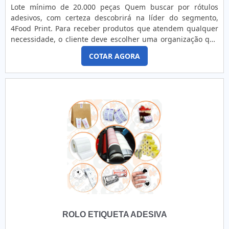
Lote mínimo de 20.000 peças Quem buscar por rótulos
adesivos, com certeza descobrirá na líder do segmento,
4Food Print. Para receber produtos que atendem qualquer
necessidade, o cliente deve escolher uma organização que
se destaque por um bom suporte pré-venda e tenha ampla
COTAR AGORA
experiência no ramo.MAIS DETALHES INTERESSANTES
SOBRE RÓTULOS ADESIVOSQuem precisa de rótulos
adesivos em uma empresa comprometida com seus
serviços, consegue encont...
ROLO ETIQUETA ADESIVA