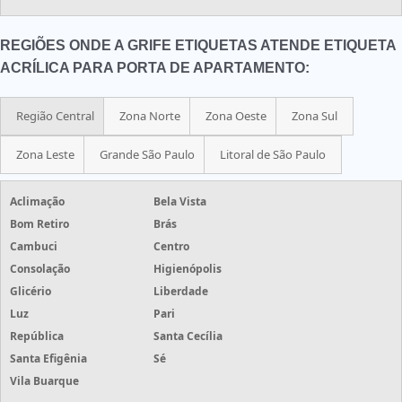
REGIÕES ONDE A GRIFE ETIQUETAS ATENDE ETIQUETA
ACRÍLICA PARA PORTA DE APARTAMENTO:
Região Central
Zona Norte
Zona Oeste
Zona Sul
Zona Leste
Grande São Paulo
Litoral de São Paulo
Aclimação
Bela Vista
Bom Retiro
Brás
Cambuci
Centro
Consolação
Higienópolis
Glicério
Liberdade
Luz
Pari
República
Santa Cecília
Santa Efigênia
Sé
Vila Buarque