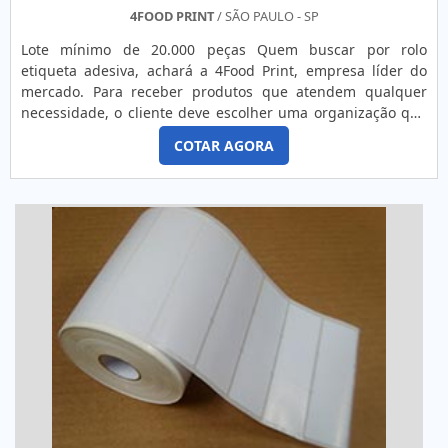
4FOOD PRINT
/ SÃO PAULO - SP
Lote mínimo de 20.000 peças Quem buscar por rolo
etiqueta adesiva, achará a 4Food Print, empresa líder do
mercado. Para receber produtos que atendem qualquer
necessidade, o cliente deve escolher uma organização que
se destaque por um bom suporte pré-venda e tenha ampla
COTAR AGORA
experiência no ramo.Quando a questão é rolo etiqueta
adesiva, na 4Food Print o cliente obterá proteção e
comprometimento com o resultado final.MAIS DETALHES
INTERESSANTES...