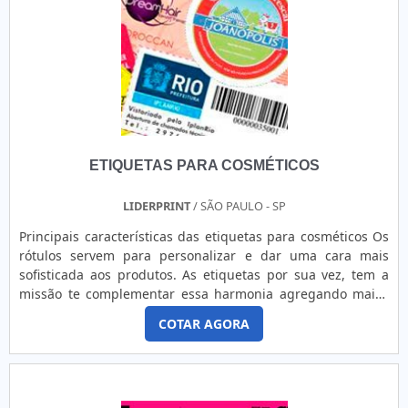
qualificada. Esta atua com as melhores matérias-primas e
dentro de um prazo pequeno. Além disso, a fábrica
etiquetas para bijuterias oferece os melhores valores e uma
resolução de alta qualidade, essa que se reflete até durante
a escolha de um produto pequeno e delicado como colares
e pingentes. Abaixo, é possível verificar quais as qualidade
em contar com este tipo de produto: Melhor custo-benefício
do mercado; Produto de qualidade garantida; Empresa
ETIQUETAS PARA COSMÉTICOS
comprometida com o cliente; Entre outras
vantagens.FÁBRICA DE ETIQUETAS PARA BIJUTERIAS É UM
LOCAL DE ALTA QUALIDADEA ETIBAND Indústria e Comércio
LIDERPRINT
/ SÃO PAULO - SP
de Etiquetas Ltda - EPP trabalha na fabricação de ribbons,
Principais características das etiquetas para cosméticos Os
etiquetas, abraçadeiras, tags, pino para tag, precificadoras,
rótulos servem para personalizar e dar uma cara mais
pulseiras para eventos, agulhas para aplicadores,
sofisticada aos produtos. As etiquetas por sua vez, tem a
impressoras térmicas, tesouras, protetores higiênicos e
missão te complementar essa harmonia agregando maios
mais uma série de produtos para empresas de diversos
valor ao produto. As etiquetas comercializadas pela
segmentos. A empresa busca atender a clientes de todo o
COTAR AGORA
LiderPrint, podem ser aplicadas em diversos cosméticos,
Brasil levando itens de qualidade para o mercado.
tais como: Shampoo,Tintas para cabelo,Creme
hidratante,Protetores solar,Entre diversos outros. A
LiderPrint é uma ....