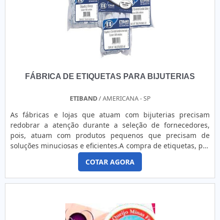
FÁBRICA DE ETIQUETAS PARA BIJUTERIAS
ETIBAND
/ AMERICANA - SP
As fábricas e lojas que atuam com bijuterias precisam
redobrar a atenção durante a seleção de fornecedores,
pois, atuam com produtos pequenos que precisam de
soluções minuciosas e eficientes.A compra de etiquetas, por
exemplo, é diferenciada já que precisam ser bem pequenas
COTAR AGORA
e com um modo de impressão mais econômico. Para isso é
possível contar com uma fábrica de etiquetas para
bijuterias.ESCOLHA DO PAPEL E TIPO DE IMPRESSÃO
OFERECIDA PELA FÁBRICA Informações variadas podem ser
impressas com impressoras térmicas, já as fixas são
personalizadas por uma fábrica de etiqueta para bijuterias