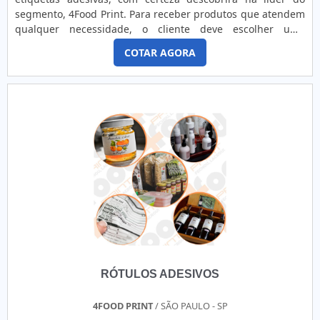
segmento, 4Food Print. Para receber produtos que atendem
qualquer necessidade, o cliente deve escolher uma
organização que se destaque por um bom suporte pré-
COTAR AGORA
venda e tenha ampla experiência no ramo.Quando a
temática é venda de etiquetas adesivas, com a melhor mão
de obra da 4Food Print o cliente obterá assertividade e
comprometime...
RÓTULOS ADESIVOS
4FOOD PRINT
/ SÃO PAULO - SP