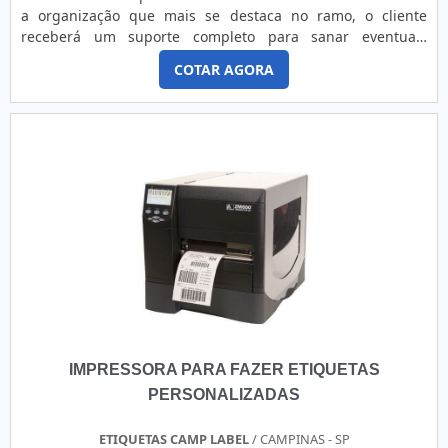
Diversas opções de pagamento disponíveis; Profissionais
a organização que mais se destaca no ramo, o cliente
com vasta experiência na área de atuação; Atendimento
receberá um suporte completo para sanar eventuais
personalizado; Comprometimento com o resultado final;
dúvidas sobre o produto a ser adquirido.Quando o quesito
Logística planejada para entregas em curto prazo; Amplo
COTAR AGORA
é etiquetas para embalagens plásticas, com a Herrbaier o
estoque de produtos. A EMPRESA MAIS QUALIFICADA DO
cliente encontrará proteção e diversas opções de
SEGMENTOSomente na 4Food Print as melhores opções
pagamento disponíveis.MAIS DETALHES SOBRE ETIQUETAS
sempre estão à disposição quando se procura soluções
PARA EMBALAGENS PLÁSTICASA Herrbaier objetiva sua
para etiqueta código de barras. Com foco na experiência
energia em produzir uma estrutura aos clientes com
dos clientes a empresa disponibiliza vários tipos de
escritório de alta qualidade onde são realizadas as
modelos e tamanhos de etiquetas adesivas para códigos de
atividades e logística planejada para entregas em curto
barras. É uma empresa comprometida com seus serviços e
prazo, tudo isso para oferecer etiquetas para embalagens
que preza pela segurança, padrões alcançados por possuir
plásticas com precisão.Há muitas maneiras eficientes de
chão de fábrica de alta qualidade onde são realizadas as
uma companhia demonstrar competência, excelência e
atividades e equipamentos de última geração.Tudo isso,
destaque em sua área de atuação. A Herrbaier se mostra
unido a um time de equipe multidisciplinar de consultores
referência por ter: Atendimento personalizado; Amplo
e alta qualidade, garante a melhor experiência para os
estoque de produtos; Preço justo; Colaboradores
clientes.
eficientes.Ainda focando em etiquetas para embalagens
IMPRESSORA PARA FAZER ETIQUETAS
plásticas, é importante buscar uma empresa que tenha
produtos e serviços com ótima qualidade e assertividade,
PERSONALIZADAS
pequenos detalhes, mas de grande valia para saber a
procedência e seriedade da empresa.Tudo isso que já foi
ETIQUETAS CAMP LABEL
/ CAMPINAS - SP