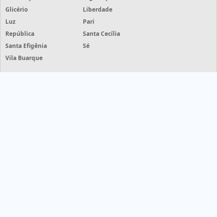
Glicério
Liberdade
Luz
Pari
República
Santa Cecília
Santa Efigênia
Sé
Vila Buarque
Grife Etiquetas - Grife Etiquetas - cotações de etiquetas com
mais de 50 empresas
HOME
PRODUTOS
INFORMAÇÕES