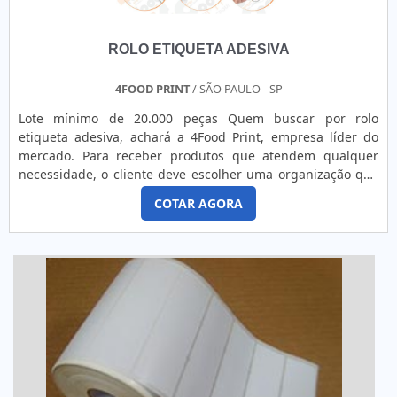
ROLO ETIQUETA ADESIVA
4FOOD PRINT
/ SÃO PAULO - SP
Lote mínimo de 20.000 peças Quem buscar por rolo
etiqueta adesiva, achará a 4Food Print, empresa líder do
mercado. Para receber produtos que atendem qualquer
necessidade, o cliente deve escolher uma organização que
se destaque por um bom suporte pré-venda e tenha ampla
COTAR AGORA
experiência no ramo.Quando a questão é rolo etiqueta
adesiva, na 4Food Print o cliente obterá proteção e
comprometimento com o resultado final.MAIS DETALHES
INTERESSANTES...