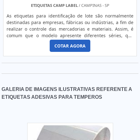
com retenção dos custos a médio e longo prazo.Isso se deve
ETIQUETAS CAMP LABEL
/ CAMPINAS - SP
ao fato da empresa ser líder no mercado e altamente
As etiquetas para identificação de lote são normalmente
qualificada, conquistas adquiridas por que investiu em uma
destinadas para empresas, fábricas ou indústrias, a fim de
estrutura que hoje conta com máquinas de última geração
realizar o controle das mercadorias e materiais. Assim, é
e sistema de entrega próprio, o que comprova a essência
comum que o modelo apresente diferentes séries, que
de trazer o melhor para os clientes. EMPRESA CERTA DE
podem conter informações em códigos numéricos, de barra
IMPRESSORA PARA FAZER ETIQUETAS
COTAR AGORA
ou até mesmo QR code. OS PRINCIPAIS BENEFÍCIOS DO
PERSONALIZADASSomente na Camp Label tem o que há de
PRODUTOAs etiquetas de lote são equipamentos simples e
melhor no ramo de venda de etiquetas industriais e
práticos utilizados por várias empresas para garantir mais
comerciais. A empresa oferece opções como rótulos
segurança. Além disso, o produto assegura uma diminuição
comerciais e impressoras Argox.
significativa de gastos, realizando a atividade final com
poucos recursos, o que gera a diminuição de
gastos.Normalmente, as etiquetas de lote são encontradas
GALERIA DE IMAGENS ILUSTRATIVAS REFERENTE A
em dois tipos: as etiquetas irremovíveis e removíveis. Como
ETIQUETAS ADESIVAS PARA TEMPEROS
o nome sugere, o primeiro modelo é feito de modo que não
possa ser retirado da superfície sem deixar marcas. Devido
a isso, é importante que ele seja aplicado apenas em
pacotes, e não no produto em si. Enquanto isso, o segundo
modelo pode ser aplicado diretamente no produto sem
causar danos, visto que não deixa rastros no material.