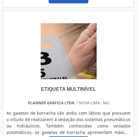
produziu os produtos. OS PRINCIPAIS MOTIVOS PARA A
CONTRATAÇÃOAs etiquetas são materiais de informe e
controle e, por isso, são utilizadas para auxiliar em
processos de fabricação e distribuição, garantindo que
todas as informações sobre o produto sejam descritas e
precisas. Sendo assim, para que a etiqueta exerça com
precisão seu papel, elas devem ser:Resistentes a
atritos;Resistentes ao calor;Resistentes à rasgos;Resistentes
à umidade;Entre outros.Muito versáteis, as etiquetas são
desenvolvidas de diferentes maneiras, sendo necessário
que os clientes informem os fornecedores os ambientes e
condições em que esses produtos finais etiquetados serão
expostos. Somente dessa maneira, é possível garantir que
as etiquetas durem até a época de descarte do
ETIQUETA MULTINÍVEL
produto.Atualmente, existem as etiquetas promocionais, as
etiquetas de segurança e as etiquetas para refrigerados.
Independentemente do modelo, é possível que informações
PLANNER GRÁFICA LTDA.
/ NOVA LIMA - MG
como método de fabricação, validade, tabela nutricional e
As gaxetas de borracha são anéis com lábios que possuem
método de descarte, sejam impressas e garantam
o intuito de realizarem a vedação dos sistemas pneumáticos
segurança para o consumidor.O MELHOR FORNECEDOR DE
ou hidráulicos. Também conhecidas como vedados
ETIQUETAS ADESIVASA Etiquetas Camp Label é uma
automáticos, as gaxetas de borracha apresentam máxima
empresa que fabrica e fornece etiquetas e adesivos de