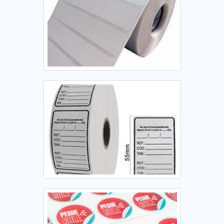
Independentemente dos escolhidos, é essencial prezar pela
qualidade ao invés do menor preço. Somente dessa
maneira é possível garantir os seguintes
benefícios: Legibilidade;Alta precisão;Alta resistência contra
rasgos;Alta resistência contra umidade; Entre diversos
outros. ETIQUETAS PARA IDENTIFICAÇÃO DE LOTE DE ALTA
PRECISÃOA Etiquetas Camp Label é uma empresa
produtora de etiquetas e adesivos de vários modelos, sendo
ainda uma prestadora de serviços de manutenção em
impressoras Zebra e Argox. A empresa atende todo o
estado de São Paulo há mais de quinze anos, se
preocupando sempre com a satisfação de seus clientes.
Entre em contato e saiba mais!.