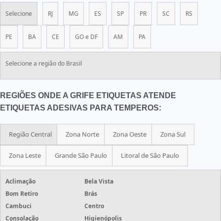
Selecione
RJ
MG
ES
SP
PR
SC
RS
PE
BA
CE
GO e DF
AM
PA
Selecione a região do Brasil
REGIÕES ONDE A GRIFE ETIQUETAS ATENDE
ETIQUETAS ADESIVAS PARA TEMPEROS:
Região Central
Zona Norte
Zona Oeste
Zona Sul
Zona Leste
Grande São Paulo
Litoral de São Paulo
Aclimação
Bela Vista
Bom Retiro
Brás
Cambuci
Centro
Consolação
Higienópolis