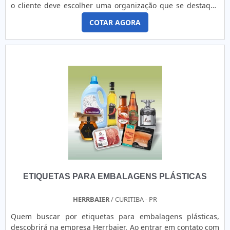
o cliente deve escolher uma organização que se destaque
por um bom suporte pré-venda e tenha ampla experiência
COTAR AGORA
no ramo.ALGUNS DETALHES SOBRE ETIQUETA CÓDIGO DE
BARRASQuem está à procura de etiqueta código de barras
em uma empresa responsável, acha a 4Food Print. É
possível encontrar etiquetas para códigos de barras, que
atende a vários seguimentos do mercado.Ainda focando em
etiqueta código de barras, deve-se descartar empresas que
não tenham produtos e serviços com ótima qualidade e
assertividade, detalhes que passam despercebidos em
outras companhias e podem gerar prejuízos futuros para os
clientes.É importante lembrar que o produto deve sempre
ser adquirido com companhias especializadas no
segmento. Esse tipo de cuidado ajuda a garantir a
qualidade e durabilidade dos materiais, além de evitar
prejuízos com substituições frequentes de produtos que
ETIQUETAS PARA EMBALAGENS PLÁSTICAS
não cumprem com suas funções adequadamente. Assim, é
possível poupar gastos desnecessários.Existem diversos
motivos para a 4Food Print ter se tornado destaque quando
HERRBAIER
/ CURITIBA - PR
pensamos em uma empresa que entrega confiança e
Quem buscar por etiquetas para embalagens plásticas,
produtos de qualidade. Alguns desses motivos são:
descobrirá na empresa Herrbaier. Ao entrar em contato com