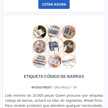
eficiência nos quesitos de se vedar com a própria pressão
vários tipos e modelos, presta ainda serviços de
COTAR AGORA
exercendo contra a haste, parede do cilindro ou até mesmo
manutenção em impressoras Argox e Zebra, atendendo
seu embolo. Em suas aplicações, as gaxetas de borracha
com eficiência a todo o estado de São Paulo por muitos
dispõem de funções em seu sistema de movimentos
anos, com soluções inteligentes e profissionais
alternativos....
capacitados..
ETIQUETA CÓDIGO DE BARRAS
4FOOD PRINT
/ SÃO PAULO - SP
Lote mínimo de 20.000 peças Quem procurar por etiqueta
código de barras, achará na líder do segmento, 4Food Print.
Para receber produtos que atendem qualquer necessidade,