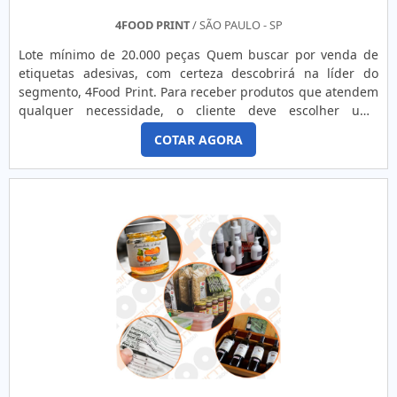
4FOOD PRINT
/ SÃO PAULO - SP
Lote mínimo de 20.000 peças Quem buscar por venda de
etiquetas adesivas, com certeza descobrirá na líder do
segmento, 4Food Print. Para receber produtos que atendem
qualquer necessidade, o cliente deve escolher uma
organização que se destaque por um bom suporte pré-
COTAR AGORA
venda e tenha ampla experiência no ramo.Quando a
temática é venda de etiquetas adesivas, com a melhor mão
de obra da 4Food Print o cliente obterá assertividade e
comprometime...