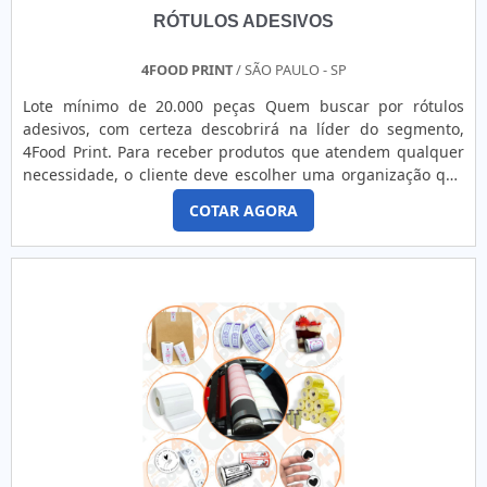
RÓTULOS ADESIVOS
4FOOD PRINT
/ SÃO PAULO - SP
Lote mínimo de 20.000 peças Quem buscar por rótulos
adesivos, com certeza descobrirá na líder do segmento,
4Food Print. Para receber produtos que atendem qualquer
necessidade, o cliente deve escolher uma organização que
se destaque por um bom suporte pré-venda e tenha ampla
COTAR AGORA
experiência no ramo.MAIS DETALHES INTERESSANTES
SOBRE RÓTULOS ADESIVOSQuem precisa de rótulos
adesivos em uma empresa comprometida com seus
serviços, consegue encont...