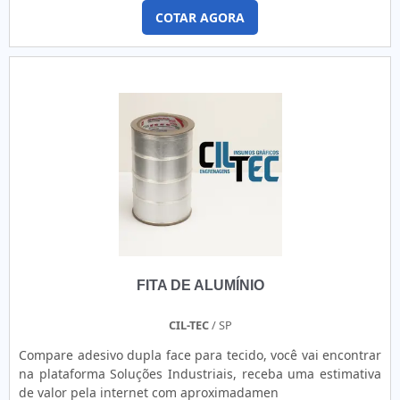
em rotuladoras automáticas ou ainda para serem utilizadas
COTAR AGORA
em impressoras térmicas. As etiquetas adesivas para
órgãos públicos possuem atestados de capacidade técnica
e amostras de etiquetas dos mais diversos tipos de órgãos
públicos....
FITA DE ALUMÍNIO
CIL-TEC
/ SP
Compare adesivo dupla face para tecido, você vai encontrar
na plataforma Soluções Industriais, receba uma estimativa
de valor pela internet com aproximadamen