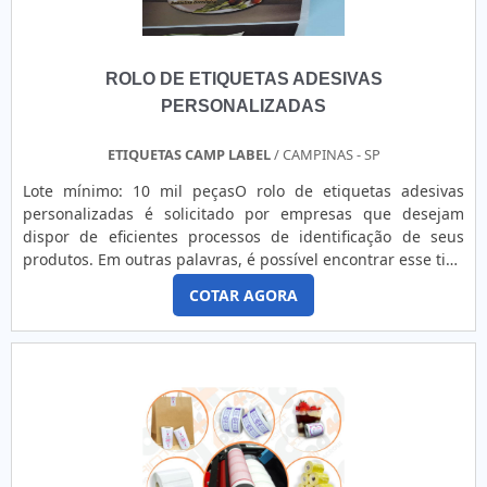
ROLO DE ETIQUETAS ADESIVAS
PERSONALIZADAS
ETIQUETAS CAMP LABEL
/ CAMPINAS - SP
Lote mínimo: 10 mil peçasO rolo de etiquetas adesivas
personalizadas é solicitado por empresas que desejam
dispor de eficientes processos de identificação de seus
produtos. Em outras palavras, é possível encontrar esse tipo
de bobina em uma extensa gama de opções, tais como em
COTAR AGORA
diferentes cores, materiais e tamanhos. AS PRINCIPAIS
VANTAGENS DA AQUISIÇÃOPodendo ainda conter
informações e o próprio logo da empresa fabricante e
fornecedora,...