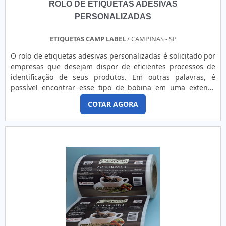
ROLO DE ETIQUETAS ADESIVAS
PERSONALIZADAS
ETIQUETAS CAMP LABEL
/ CAMPINAS - SP
O rolo de etiquetas adesivas personalizadas é solicitado por
empresas que desejam dispor de eficientes processos de
identificação de seus produtos. Em outras palavras, é
possível encontrar esse tipo de bobina em uma extensa
gama de opções, tais como em diferentes cores, materiais e
COTAR AGORA
tamanhos. AS PRINCIPAIS VANTAGENS DA
AQUISIÇÃOPodendo ainda conter informações e o próprio
logo da empresa fabricante e fornecedora, as etiquetas
adesivas te...