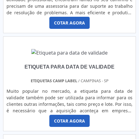
precisam de uma assessoria para dar suporte ao trabalho
de resolução de problemas. A mais eficiente e produtiva
assessoria São Paulo é a equipe da Mais Gestão. A empresa
COTAR AGORA
possui um corpo de funcionários especializados para lidar
com todos os tipos de barreiras que sua empresa pode
estar enfrentando no momento. Esteja ciente que os
processo....
ETIQUETA PARA DATA DE VALIDADE
ETIQUETAS CAMP LABEL
/ CAMPINAS - SP
Muito popular no mercado, a etiqueta para data de
validade também pode ser utilizada para informar para os
clientes outras informações, tais como preço e lote. Por isso,
é necessário que a aquisição aconteça em empresas
especializadas, que assegurem um produto com alta
COTAR AGORA
precisão de impressão. AS PRINCIPAIS FUNÇÕES DO
MODELOAlém dos fatores já citados, é comum que as
etiquetas que mostram a data de validade contem com o