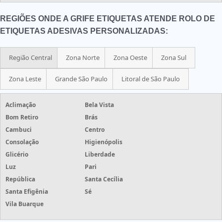
REGIÕES ONDE A GRIFE ETIQUETAS ATENDE ROLO DE
ETIQUETAS ADESIVAS PERSONALIZADAS:
Região Central
Zona Norte
Zona Oeste
Zona Sul
Zona Leste
Grande São Paulo
Litoral de São Paulo
Aclimação
Bela Vista
Bom Retiro
Brás
Cambuci
Centro
Consolação
Higienópolis
Glicério
Liberdade
Luz
Pari
República
Santa Cecília
Santa Efigênia
Sé
Vila Buarque