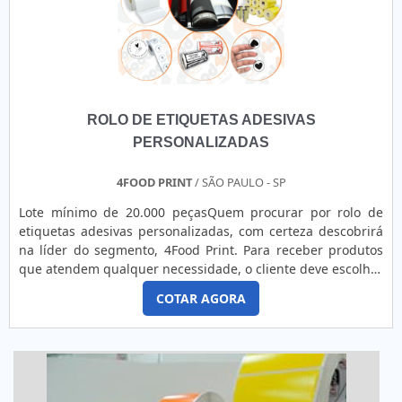
ROLO DE ETIQUETAS ADESIVAS
PERSONALIZADAS
4FOOD PRINT
/ SÃO PAULO - SP
Lote mínimo de 20.000 peçasQuem procurar por rolo de
etiquetas adesivas personalizadas, com certeza descobrirá
na líder do segmento, 4Food Print. Para receber produtos
que atendem qualquer necessidade, o cliente deve escolher
uma organização que se destaque por um bom suporte
COTAR AGORA
pré-venda e tenha ampla experiência no ramo.DETALHES
SOBRE ROLO DE ETIQUETAS ADESIVAS
PERSONALIZADASQuem pesquisa na internet por rolo de
etiquetas adesivas person...