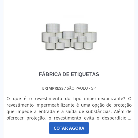
nome da marca e informações básicas sobre o produto,
como estipula o Código de Defesa do Consumidor. Assim, é
importante ter muito cuidado para realizar a aquisição,
visto que elas podem ser feita com os seguintes
materiais:Couchê;Térmico;Filme BOPP;Papel branco
fosco; Filme de poliéster.Nesse contexto, é válido citar que o
papel deve ser resistente a diferentes temperaturas e
assegurar uma excelente impressão. Não só isso, elas
possuem um excelente custo-benefício, pois é feito de
acordo com as normas da vigilância sanitária e ainda
promove a informação sobre o produto ao cliente final. De
FÁBRICA DE ETIQUETAS
um modo geral, o produto etiquetado aumenta
significativamente a qualidade e comprometimento da
empresa do setor, já que o uso da mesma representa um
ERIMPRESS
/ SÃO PAULO - SP
maior profissionalismo. Por último, é essencial que eles
O que é o revestimento do tipo impermeabilizante? O
sejam sob medida, ou seja, apresentam tamanhos e
revestimento impermeabilizante é uma opção de proteção
formatos de acordo com as necessidades
que impede a entrada e a saída de substâncias. Além de
específicas. ETIQUETA PARA DATA DE VALIDADE DE ALTA
oferecer proteção, o revestimento evita o desperdício e
EFICIÊNCIA A empresa Etiquetas Camp Label está há mais
impede a ocorrência de contaminações. Dentre locais onde
de 15 anos no mercado de etiquetas e impressoras,
COTAR AGORA
existe a necessidade de um revestimento de
oferecendo excelentes soluções para indústrias e comércios
impermeabilização, pode-se citar: - Lagoas; - Bacias; -