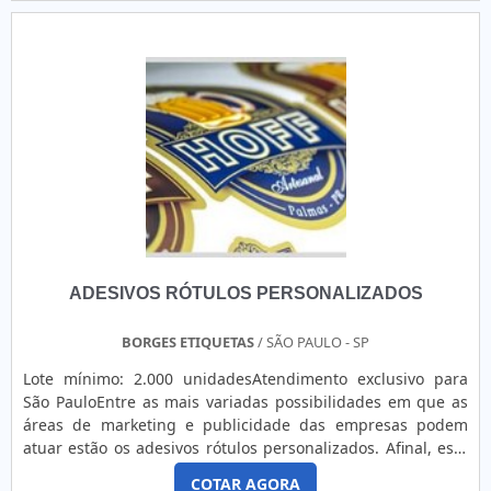
em geral. Além de etiquetas, a empresa assegura venda e
Reservatórios dágua ou efluentes industriais; - Aterros
locação de impressoras térmicas. Entre em contato, por e-
sanitários ou ....
mail ou telefone, e saiba mais!.
ADESIVOS RÓTULOS PERSONALIZADOS
BORGES ETIQUETAS
/ SÃO PAULO - SP
Lote mínimo: 2.000 unidadesAtendimento exclusivo para
São PauloEntre as mais variadas possibilidades em que as
áreas de marketing e publicidade das empresas podem
atuar estão os adesivos rótulos personalizados. Afinal, este
acessório é um meio de comunicação entre os clientes e as
COTAR AGORA