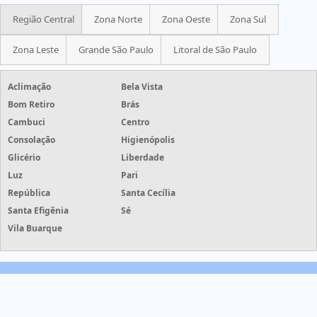
Região Central
Zona Norte
Zona Oeste
Zona Sul
Zona Leste
Grande São Paulo
Litoral de São Paulo
Aclimação
Bela Vista
Bom Retiro
Brás
Cambuci
Centro
Consolação
Higienópolis
Glicério
Liberdade
Luz
Pari
República
Santa Cecília
Santa Efigênia
Sé
Vila Buarque
Grife Etiquetas - Grife Etiquetas - cotações de etiquetas com
mais de 50 empresas