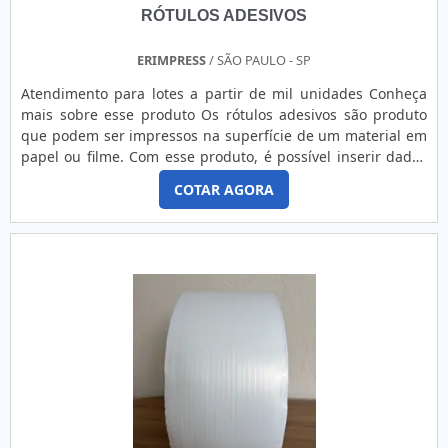
RÓTULOS ADESIVOS
ERIMPRESS
/ SÃO PAULO - SP
Atendimento para lotes a partir de mil unidades Conheça
mais sobre esse produto Os rótulos adesivos são produto
que podem ser impressos na superfície de um material em
papel ou filme. Com esse produto, é possível inserir dados
de um produto dos mais diversos segmentos, de forma
COTAR AGORA
totalmente personalizada, a fim de atender a necessidade
de cada cliente. Eles costumam ser confeccionados nas
máquinas flebográficas. Isso acaba agregando maior valo....