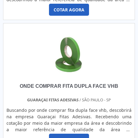
atuação.UM POUCO MAIS SOBRE ONDE COMPRAR FITA
COTAR AGORA
GOMADASe alguém quer achar onde comprar fita gomada
em uma empresa que preza pela segurança, descobre o
site da Aeromaxx. Disponibilizando para os clientes silicone
spray desmoldante...
ONDE COMPRAR FITA DUPLA FACE VHB
GUARAÇAI FITAS ADESIVAS
/ SÃO PAULO - SP
Buscando por onde comprar fita dupla face vhb, descobrirá
na empresa Guaraçai Fitas Adesivas. Recebendo uma
cotação por meio da maior empresa da área e descobrindo
a maior referência de qualidade da área de
atuação.Quando o tema é onde comprar fita dupla face vhb,