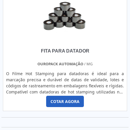
características simples, mas que mostram o
comprometimento da empresa com seus clientes.É
importante lembrar que o produto deve sempre ser
adquirido com empresas especializadas no segmento. Esse
tipo de cuidado ajuda a garantir a qualidade e durabilidade
dos materiais, além de evitar prejuízos com substituições
frequentes de produtos que não cumprem com suas
funções adequadamente. Assim, é possível poupar gastos
FITA PARA DATADOR
desnecessários.Existem diversos motivos para a Guaraçai
Fitas Adesivas ter se tornado destaque quando pensamos
em uma empresa que entrega confiança e serviços de
OUROPACK AUTOMAÇÃO
/ MG
qualidade. Alguns desses motivos são: Equipe
O Filme Hot Stamping para datadoras é ideal para a
multidisciplinar de consultores associados; Profissionais
marcação precisa e durável de datas de validade, lotes e
com vasta experiência na área de atuação; Equipe de alta
códigos de rastreamento em embalagens flexíveis e rígidas.
qualidade; Escritório de alta qualidade onde são realizadas
Compatível com datadoras de hot stamping utilizadas nas
as atividades; Grande estoque de matéria prima;
indústrias de alimentos, cosméticos e farmacêutica, oferece
Equipamentos de última geração. QUALIDADES E PONTOS
COTAR AGORA
excelente aderência e resistência à abrasão, sem falhas nas
FORTES DA EMPRESASomente na Guaraçai Fitas Adesivas é
impressões. Disponível nas cores preta ou branca, e nos
possível encontrar o que há de melhor em fita banana
tamanhos 30mm, 35mm e 40mm. Proporciona uma
espuma. Sempre de olho no mercado, traz novidades em
impressão nítida e confiável. Indispensável para garantir
itens como fita de espuma adesiva branca e fita dupla face
conformidade regulatória e rastreabilidade eficiente.