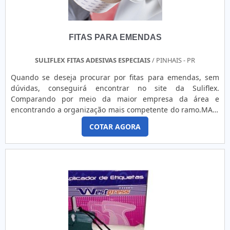
segmento. Esse tipo de cuidado ajuda a garantir a
qualidade e durabilidade dos materiais, além de evitar
prejuízos com substituições frequentes de produtos que
FITAS PARA EMENDAS
não cumprem com suas funções adequadamente. Assim, é
possível poupar gastos desnecessários.Existem diversos
motivos para a Guaraçai Fitas Adesivas ter se tornado
SULIFLEX FITAS ADESIVAS ESPECIAIS
/ PINHAIS - PR
destaque quando pensamos em uma empresa que entrega
Quando se deseja procurar por fitas para emendas, sem
confiança e serviços de qualidade. Alguns desses motivos
dúvidas, conseguirá encontrar no site da Suliflex.
são: Equipe multidisciplinar de consultores associados;
Comparando por meio da maior empresa da área e
Profissionais com vasta experiência na área de atuação;
encontrando a organização mais competente do ramo.MAIS
Equipe de alta qualidade; Escritório de alta qualidade onde
INFORMAÇÕES SOBRE FITAS PARA EMENDASSe alguém
são realizadas as atividades; Grande estoque de matéria
COTAR AGORA
busca por fitas para emendas em uma empresa altamente
prima; Equipamentos de última geração. QUALIDADE
qualificada, descobre o site da Suliflex. Disponibilizando
COMPROVADA NO SEGMENTONa Guaraçai Fitas Adesivas
para os clientes dispensador automático de etiquetas e fitas
existe o que há de melhor em lojas de fitas adesivas. São
adesivas para a indústria de artigos de grande consumo,
opções variadas que a empresa oferece, como fita gomada
oferecendo o que há de melhor no mercado para cada
e fita dupla face 19mm x 20m.É uma empresa
cliente.Discorrendo ainda sobre fitas para emendas, é
comprometida com seus serviços e uma empresa
importante buscar uma empresa que tenha produtos e
inovadora, padrões alcançados por conter escritório de alta
serviços com ótima qualidade e assertividade, pontos
qualidade onde são realizadas as atividades e estrutura
importantes que ficam de fora no planejamento de
suficiente para atender todas as demandas. Tudo isso,
empresas que visam apenas o lucro, deixando a desejar nos