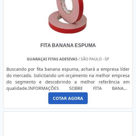
esses fatores, agregados a uma equipe técnica dedicada ao
desenvolvimento de bons produtos e colaboradores
eficientes, garantem uma entrega de excelência de ponta a
ponta..
FITA BANANA ESPUMA
GUARAÇAI FITAS ADESIVAS
/ SÃO PAULO - SP
Buscando por fita banana espuma, achará a empresa líder
do mercado. Solicitando um orçamento na melhor empresa
do segmento e descobrindo a melhor referência em
qualidade.INFORMAÇÕES SOBRE FITA BANANA
ESPUMAQuem está à procura de fita banana espuma em
COTAR AGORA
uma empresa inovadora, descobre o site da Guaraçai Fitas
Adesivas. Disponibilizando para os clientes fita gomada e
fita dupla face 5mm, oferecendo o que há de melhor em
tecnologia ao cliente.Sem perder o foco em fita banana
espuma, sempre deve-se buscar uma empresa que tenha
produtos e serviços com ótima qualidade e proteção,