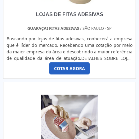
LOJAS DE FITAS ADESIVAS
GUARAÇAI FITAS ADESIVAS
/ SÃO PAULO - SP
Buscando por lojas de fitas adesivas, conhecerá a empresa
que é líder do mercado. Recebendo uma cotação por meio
da maior empresa da área e descobrindo a maior referência
de qualidade da área de atuação.DETALHES SOBRE LOJAS
DE FITAS ADESIVASQuem está à procura de lojas de fitas
COTAR AGORA
adesivas em uma empresa que preza pela segurança, vai
até o site da Guaraçai Fitas Adesivas. A empresa trabalha
com fita gomada e fitas para embalagens, garantindo a
satisfação da venda à entrega final, com foco total na
qualidade.Sem trocar o foco sobre lojas de fitas adesivas, na
essência da empresa, a mesma deve prezar pelos produtos
e serviços com ótima qualidade e proteção, pontos
importantes que ficam de fora no planejamento de
empresas que visam apenas o lucro, deixando a desejar nos
outros fatores.É importante lembrar que o produto deve
sempre ser adquirido com empresas especializadas no