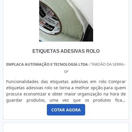
novas tecnologias, a Corimpress é reconhecida pela
excelente qualidade de seus produtos, pela tecnologia de
última geração empregada e pela agilidade e confiabilidade
assegurada pelos seus processos produtivos. Solicite já um
orçamento das etiquetas de segurança para
equipamentos!.
ETIQUETAS ADESIVAS ROLO
EMPLACA AUTOMAÇÃO E TECNOLOGIA LTDA
/ TABOÃO DA SERRA -
SP
Funcionalidades das etiquetas adesivas em rolo Comprar
etiquetas adesivas rolo se torna a melhor opção para quem
procura economizar e obter maior organização na hora de
guardar produtos, uma vez que os produtos ficam
identificados e com isso são encontrados com mais
COTAR AGORA
facilidade. Oferecidas em rolos acondicionadas em tubetes
de 1 ou 3 polegadas, em papel couche, bopp, poliéster,
etiquetas térmicas, etiquetas BCD, etiquetas de papel
cartão, as ....