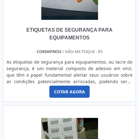
experiência, investindo em produtos e serviços que
atendem as expectativas dos clientes, atuando com
fornecedores que prezam pela qualidade e excelência em
seus produtos e atentos às novas tecnologias, a Corimpress
ETIQUETAS DE SEGURANÇA PARA
é reconhecida pela excelente qualidade de seus produtos,
pela tecnologia de última geração empregada e pela
EQUIPAMENTOS
agilidade e confiabilidade assegurada pelos seus processos
produtivos. Solicite já um orçamento!.
CORIMPRESS
/ NÃO-ME-TOQUE - RS
As etiquetas de segurança para equipamentos, ou lacre de
segurança, é um material composto de adesivo em vinil,
que têm o papel fundamental alertar seus usuários sobre
as condições potencialmente arriscadas, podendo servir
para a identificação de máquinas e equipamentos dos mais
COTAR AGORA
variados tipos e setores, como por exemplo:Indústrias em
geral;Equipamentos
agrícolas;Eletrodomésticos;Eletrônicos;Entre outros.mais
detalhes sobre o produtoA etiqueta tem como maior
finalidade assegurar a proteção de componentes que
necessitam de garantia nos mais variados tipos e setores. O
produto é capaz de garantir, ainda, uma excelente