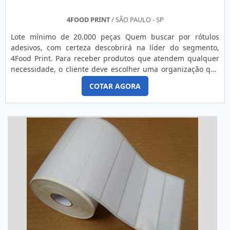
4FOOD PRINT
/ SÃO PAULO - SP
Lote mínimo de 20.000 peças Quem buscar por rótulos
adesivos, com certeza descobrirá na líder do segmento,
4Food Print. Para receber produtos que atendem qualquer
necessidade, o cliente deve escolher uma organização que
se destaque por um bom suporte pré-venda e tenha ampla
COTAR AGORA
experiência no ramo.MAIS DETALHES INTERESSANTES
SOBRE RÓTULOS ADESIVOSQuem precisa de rótulos
adesivos em uma empresa comprometida com seus
serviços, consegue encont...