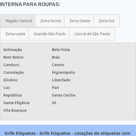
INTERNA PARA ROUPAS:
Região Central
Zona Norte
Zona Oeste
Zona Sul
Zona Leste
Grande São Paulo
Litoral de São Paulo
Aclimação
Bela Vista
Bom Retiro
Brás
Cambuci
Centro
Consolação
Higienópolis
Glicério
Liberdade
Luz
Pari
República
Santa Cecília
Santa Efigênia
Sé
Vila Buarque
Grife Etiquetas - Grife Etiquetas - cotações de etiquetas com