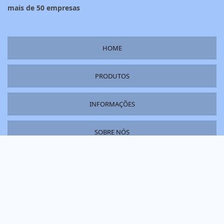
mais de 50 empresas
HOME
PRODUTOS
INFORMAÇÕES
SOBRE NÓS
MAPA DO SITE
Copyright © Grife Etiquetas. (Lei 9610 de 19/02/1998)