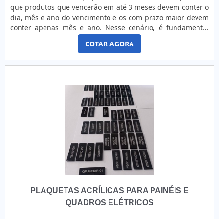
que produtos que vencerão em até 3 meses devem conter o
dia, mês e ano do vencimento e os com prazo maior devem
conter apenas mês e ano. Nesse cenário, é fundamental
destacar a importância das etiquetas de validade para
COTAR AGORA
alimentos, que também devem conter os ingredientes,
origem do produto e o lote.DETALHES IMPORTANTES SOBRE
O PRODUTOSejam congelados, agrícolas ou
industrializados, todos os alimentos devem conter
especificações com informações sobre o produto,
principalmente a validade. Sendo assim, não são apenas
fábricas de alimentos, frigoríficos e produtores rurais, que
são obrigados por lei a utilizar etiquetas de validade.Em
outras palavras, é comum que restaurantes, lanchonetes e
qualquer fornecedor de alimentos ou refeições adquiram os
acessórios, a fim de informar aos fregueses a procedência e
validade dos produtos vendidos, para a segurança e saúde
de todos.Atualmente, é possível tanto comprar impressoras
de etiquetas quanto solicitar os acessórios já prontos em
PLAQUETAS ACRÍLICAS PARA PAINÉIS E
empresas especializadas, sendo que quanto maior o
número de informações maior a satisfação dos clientes. Um
QUADROS ELÉTRICOS
exemplo disso é a Camp Label, que assegura os dois tipos