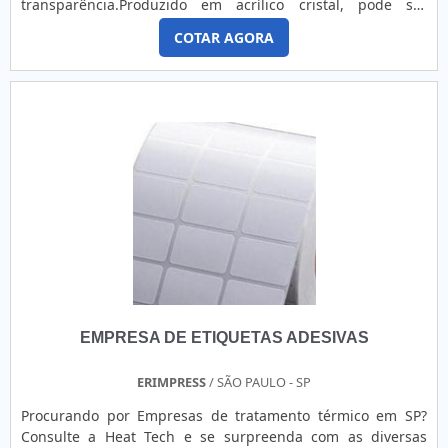
transparência.Produzido em acrílico cristal, pode ser
atuação; Equipe de alta qualidade; Escritório de alta
utilizado com a finalidade de criar placas com a logomarca
qualidade onde são realizadas as atividades; Sala de
COTAR AGORA
de empresas sendo hoje, um dos principais diferenciais na
treinamento com materiais sofisticados; Equipamentos de
atualidade para segmentos como fabricantes e
última geração.A EMPRESA MAIS QUALIFICADA DO
arquitetos. O PRODUTO OFERECE DIVERSAS VANTAGENSA
SEGMENTOSomente na Instplaq existe variedade e
prática cotidiana prova que esse produto tem como
qualidade quando o assunto for placas de identificação de
característica da empregabilidade resistência ao impacto e
setores personalizadas. Sempre de olho no mercado, traz
material flexível e maleável, padrões que compõem a marca
novidades em itens como plaquetas patrimoniais e
registrada tornando o uso indispensável, ainda mais hoje,
etiquetas de identificação para quadros elétricos.É
no mundo empresarial que sempre preza por diferenciação
reconhecida por ser uma empresa comprometida com seus
e qualidade em primeiro lugar.Com a organização, o cliente
serviços e uma empresa responsável, qualificações
consegue tirar as dúvidas sobre os serviços do ramo, além
possíveis pelo fato de a empresa possuir escritório de alta
de contar com os melhores profissionais e instalações.
qualidade onde são realizadas as atividades e
Assim, a empresa conquista confiança e satisfação, que são
equipamentos de última geração. Tudo isso, somado a uma
os maiores objetivos da marca. Os principais diferenciais do
equipe multidisciplinar de consultores associados e
produto estão na lista abaixo:Resistência ao
profissionais com vasta experiência na área de atuação,
EMPRESA DE ETIQUETAS ADESIVAS
impacto;Elevado índice de transparência;Material flexível e
garante a melhor experiência para os clientes com
maleável;Atóxica.A MELHOR EMPRESA PARA CHAPA DE
qualidade.
ACRÍLICO COMPRARNa GP Laser - Corte e Gravação a Laser
ERIMPRESS
/ SÃO PAULO - SP
é possível ter tudo que precisa quando o assunto for
Procurando por Empresas de tratamento térmico em SP?
indústrias, fabricantes de painéis elétricos e comunicação
Consulte a Heat Tech e se surpreenda com as diversas
visual.São opções variadas que a empresa oferece, como