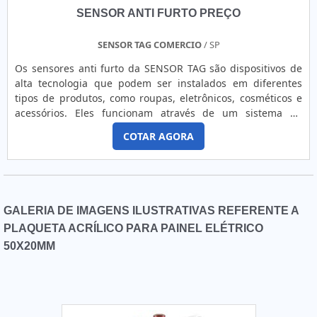
fatores, somados a um time com equipe multidisciplinar de
SENSOR ANTI FURTO PREÇO
consultores associados e equipe de alta qualidade, fecha
todo o ciclo de entrega com excelência para toda a carteira
SENSOR TAG COMERCIO
/ SP
de clientes.
Os sensores anti furto da SENSOR TAG são dispositivos de
alta tecnologia que podem ser instalados em diferentes
tipos de produtos, como roupas, eletrônicos, cosméticos e
acessórios. Eles funcionam através de um sistema de
detecção que emite um sinal sonoro ou luminoso quando
COTAR AGORA
um item protegido é removido da loja sem autorização.
GALERIA DE IMAGENS ILUSTRATIVAS REFERENTE A
PLAQUETA ACRÍLICO PARA PAINEL ELÉTRICO
50X20MM