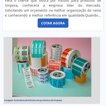
Para o cliente que busca por rótulos para produtos de
limpeza, conhecerá a empresa líder do mercado.
Solicitando um orçamento na melhor organização do ramo
e conhecendo a melhor referência em qualidade.Quando a
questão é rótulos para produtos de limpeza, com a equipe
COTAR AGORA
da Tag Color poderá encontrar excelente custo-benefício
com manutenção e comercialização de produtos para
automação.DETALHES SOBRE RÓTULOS PARA PRODUTOS DE
LIMPEZAHá muitas...
Imagem ilustrativa de Rótulos de produtos de limpeza