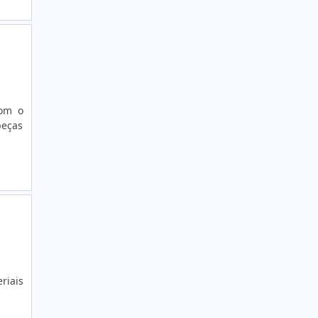
com o
peças
riais