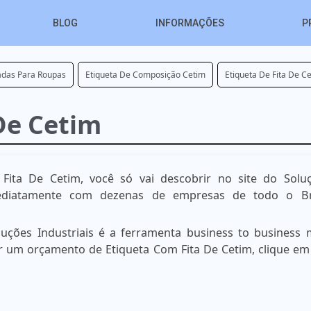
BLOG
INFORMAÇÕES
P
zadas Para Roupas
Etiqueta De Composição Cetim
Etiqueta De Fita De C
De Cetim
Fita De Cetim, você só vai descobrir no site do Solu
mediatamente com dezenas de empresas de todo o Br
uções Industriais é a ferramenta business to business 
zar um orçamento de Etiqueta Com Fita De Cetim, clique e