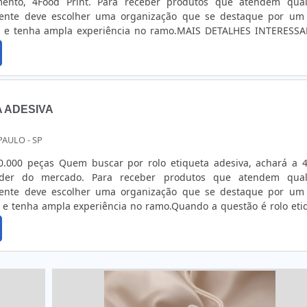
ento, 4Food Print. Para receber produtos que atendem qua
liente deve escolher uma organização que se destaque por u
a e tenha ampla experiência no ramo.MAIS DETALHES INTERESS
ADESIVOSQuem precisa de rótulos adesivos em uma emp
seus serviços, consegue encont...
 ADESIVA
PAULO - SP
0.000 peças Quem buscar por rolo etiqueta adesiva, achará a 
líder do mercado. Para receber produtos que atendem qua
liente deve escolher uma organização que se destaque por u
 e tenha ampla experiência no ramo.Quando a questão é rolo eti
 Print o cliente obterá proteção e comprometimento com o resu
ES INTERESSANTES...