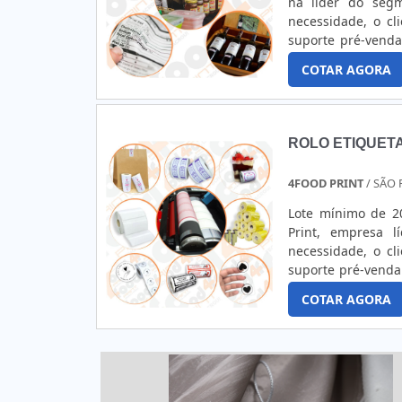
na líder do segm
necessidade, o c
suporte pré-vend
SOBRE RÓTULOS 
COTAR AGORA
comprometida com 
ROLO ETIQUETA
4FOOD PRINT
/ SÃO 
Lote mínimo de 2
Print, empresa 
necessidade, o c
suporte pré-venda
adesiva, na 4Food
COTAR AGORA
final.MAIS DETALH