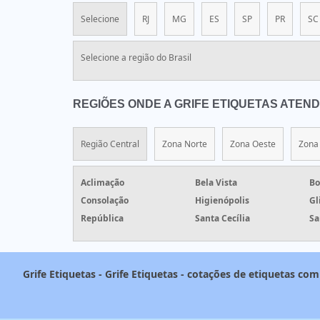
Selecione
RJ
MG
ES
SP
PR
SC
Selecione a região do Brasil
REGIÕES ONDE A GRIFE ETIQUETAS ATENDE
Região Central
Zona Norte
Zona Oeste
Zona 
Aclimação
Bela Vista
Bo
Consolação
Higienópolis
Gl
República
Santa Cecília
Sa
Grife Etiquetas - Grife Etiquetas - cotações de etiquetas c