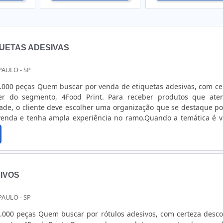
QUETAS ADESIVAS
PAULO - SP
.000 peças Quem buscar por venda de etiquetas adesivas, com ce
der do segmento, 4Food Print. Para receber produtos que at
ade, o cliente deve escolher uma organização que se destaque p
venda e tenha ampla experiência no ramo.Quando a temática é 
sivas, com a melhor mão de obra da 4Food Print o cliente o
omprometime...
IVOS
PAULO - SP
.000 peças Quem buscar por rótulos adesivos, com certeza desco