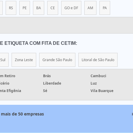
RS
PE
BA
CE
GO e DF
AM
PA
 ETIQUETA COM FITA DE CETIM:
Sul
Zona Leste
Grande São Paulo
Litoral de São Paulo
m Retiro
Brás
Cambuci
icério
Liberdade
Luz
nta Efigênia
Sé
Vila Buarque
om mais de 50 empresas