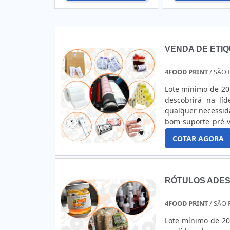
VENDA DE ETI
4FOOD PRINT
/ SÃO 
Lote mínimo de 20
descobrirá na lí
qualquer necessid
bom suporte pré-
de etiquetas ade
COTAR AGORA
assertividade e c
RÓTULOS ADES
4FOOD PRINT
/ SÃO 
Lote mínimo de 20