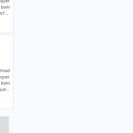
lquer
ROUPAS
m bom
ANTES
ETIQUETAS DE CETIM PERSONALIZADAS
resa
PARA ROUPAS
ETIQUETAS EM CETIM PARA ROUPAS
ETIQUETAS EM CETIM PERSONALIZADAS
ETIQUETAS PARA ROUPAS CETIM
ETIQUETAS PERSONALIZADAS PARA ROUPAS
4Food
CETIM
lquer
m bom
CETIM RESINADO
queta
ETIQUETA CETIM
ltado
ETIQUETA CETIM PERSONALIZADA
ETIQUETA COM FITA DE CETIM
ETIQUETA DE CETIM