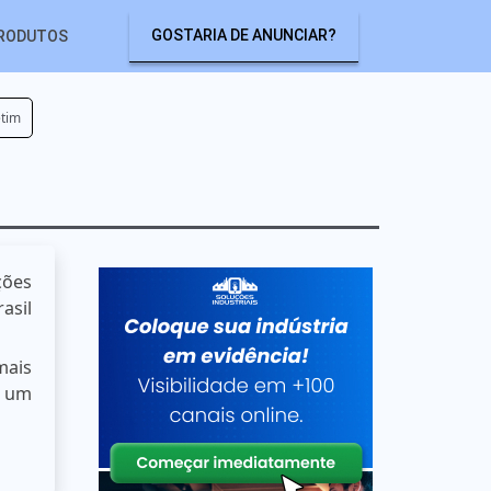
GOSTARIA DE ANUNCIAR?
RODUTOS
etim
ções
asil
mais
m um