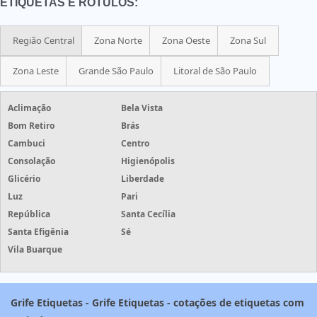
ETIQUETAS E RÓTULOS:
Região Central
Zona Norte
Zona Oeste
Zona Sul
Zona Leste
Grande São Paulo
Litoral de São Paulo
Aclimação
Bela Vista
Bom Retiro
Brás
Cambuci
Centro
Consolação
Higienópolis
Glicério
Liberdade
Luz
Pari
República
Santa Cecília
Santa Efigênia
Sé
Vila Buarque
Grife Etiquetas - Grife Etiquetas - cotações de etiquetas com