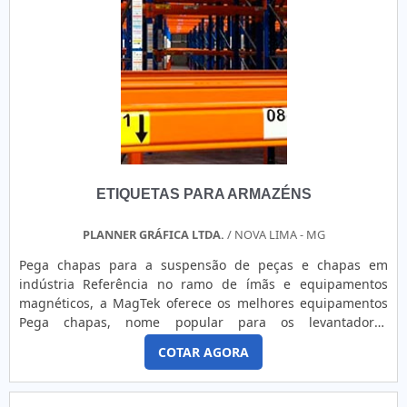
privada, com logo, códigos e numerações visando o controle
do patrimônio da empresa sendo hoje, um dos principais
diferenciais na atualidade para segmentos como
estabelecimentos, comércio, empresas e entre
outros. Pensando mais a longo prazo, é altamente utilizado
por características como alta qualidade e eficiência,
características que torna o uso de grande valia, em vários
setores e segmentos o uso é indispensável. Os principais
diferenciais do produto estão na lista abaixo:Confere leveza
e alta resistência ao produto;Pode ser fixada com adesivos
ETIQUETAS PARA ARMAZÉNS
ou rebites;É resistente a raios UV, produtos químicos,
ambientes agressivos, atrito, névoas salinas, entre
outros;Auxílio na identificação patrimonial, facilitando o
PLANNER GRÁFICA LTDA.
/ NOVA LIMA - MG
controle de movimentações, perdas e desvios;Com a
Pega chapas para a suspensão de peças e chapas em
centralização e informações confiáveis para os Bancos e
indústria Referência no ramo de ímãs e equipamentos
Auditores evita eventuais problemas, além de aumentar a
magnéticos, a MagTek oferece os melhores equipamentos
credibilidade.ONDE COMPRAR PLAQUETAS DE ALUMÍNIO DE
Pega chapas, nome popular para os levantadores
ALTA QUALIDADENa Corimpress tem o que há de melhor no
magnéticos, que são essenciais para processos industriais
ramo de comunicação visual e gráfica. São opções variadas
COTAR AGORA
diversos. Indicados para os clientes que buscam produtos
que a empresa oferece, como painéis de policarbonato e
de qualidade em seu ambiente industrial, o Pega chapas
etiquetas resinadas. E pensando no cliente, além de toda
são produtos compactos, utilizados na suspensão e
qualidade e tecnologia, ainda oferece soluções de