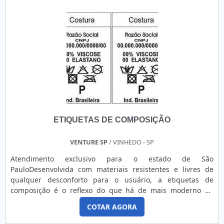
transporte de peças e cha...
impressão e adesivamento para o sucesso dos produtos
Veja também
Etiquetas e rótulos
, aqui no Portal Soluções
com responsabilidade com a marca do cliente..
Industriais você descobre os melhores fabricantes..
ETIQUETAS DE COMPOSIÇÃO
VENTURE SP
/ VINHEDO - SP
Atendimento exclusivo para o estado de São
PauloDesenvolvida com materiais resistentes e livres de
qualquer desconforto para o usuário, a etiquetas de
composição é o reflexo do que há de mais moderno no
segmento de etiquetas do país. Com a obrigatoriedade em
COTAR AGORA
todo Brasil e Mercosul, a etiqueta composição é feita com
extremo cuidado e cumpre a todas as exigências têxteis do