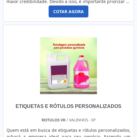
maior credibilidade. Devido a isso, é importante priorizar as
que produzem de forma personalizada e individualizada,
COTAR AGORA
ou seja, em consonância com as necessidades de cada
cliente.AS PRINCIPAIS CARACTERÍSTICAS DO PRODUTOAs
etiquetas e rótulos adesivos são peças muito utilizadas em
indús...
ETIQUETAS E RÓTULOS PERSONALIZADOS
ROTULOS VK
/ VALINHOS - SP
Quem está em busca de etiquetas e rótulos personalizados,
achará a empresa ideal para seu negócio. Fazendo um