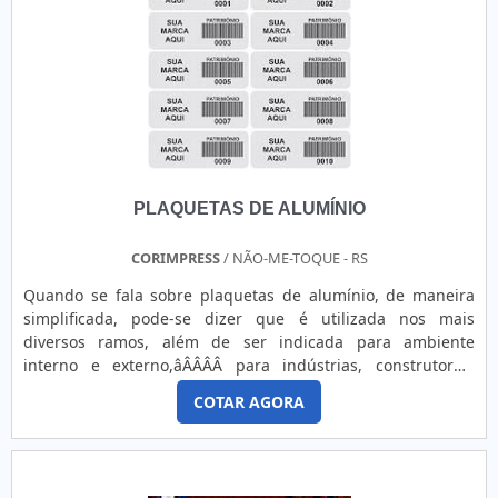
PLAQUETAS DE ALUMÍNIO
CORIMPRESS
/ NÃO-ME-TOQUE - RS
Quando se fala sobre plaquetas de alumínio, de maneira
simplificada, pode-se dizer que é utilizada nos mais
diversos ramos, além de ser indicada para ambiente
interno e externo,âÂÂÂÂ para indústrias, construtoras,
maquinários pesados e ativos fixos que são constantemente
COTAR AGORA
manuseados, que sofrem atritos ou trepidação.MAIS
INFORMAÇÕES RELEVANTES SOBRE O PRODUTOProduzido
com materiais flexíveis ou metálicos tendo como uma das
funções, proteger e identificar bem na iniciativa pública e