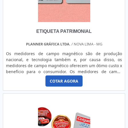
altamente qualificados.Ainda focando em empresa de
sinalização, na essência da empresa a mesma deve prezar
pelos produtos e serviços com leveza aliada a resistência e
fácil de limpar, já que é atóxico, flexível e esterelizável.,
detalhes que passam despercebidos e podem gerar
ETIQUETA PATRIMONIAL
prejuízo futuros para os clientes.Se não bastasse tudo isso,
ainda oferece soluções de impressão e adesivamento para o
sucesso dos produtos com responsabilidade com a marca,
PLANNER GRÁFICA LTDA.
/ NOVA LIMA - MG
com o prazo de entrega, qualidade, dubilidade e respeito
Os medidores de campo magnético são de produção
ao meio ambiente e produtos à pronta entrega.EMPRESA DE
nacional, e tecnologia também e, por causa disso, os
SINALIZAÇÃO CORPORATIVA COM A MELHOR QUALIDADENa
medidores de campo magnético oferecem um ótimo custo x
Corimpress existe o que há de melhor em empresa de
benefício para o consumidor. Os medidores de campo
sinalização do tipo corporativa. A empresa oferece opções
magnético ou Gaussmeter (ou simplesmente Gauss) é um
como painéis de policarbonato e lacas de identificação. Se
COTAR AGORA
instrumento utilizado para medir a densidade do fluxo
diferenciado dentro do segmento, a empresa consegue
magnético de vários tipos de ímãs ou produtos que
também proporcionar um atendimento cuidadoso e que
possuam ímãs em sua composição. Os medidores de campo
busca a satisfação do cliente..
magnético são muito utilizados ....