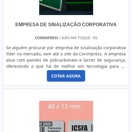
EMPRESA DE SINALIZAÇÃO CORPORATIVA
CORIMPRESS
/ NÃO-ME-TOQUE - RS
Se alguém procurar por empresa de sinalização corporativa
líder no mercado, vem até o site da Corimpress. A empresa
atua com painéis de policarbonato e lacres de segurança,
oferecendo o que há de melhor em tecnologia para os
clientes. O PRODUTO GARANTE UMA SÉRIE DE
COTAR AGORA
BENEFÍCIOSPara uma maior satisfação dos clientes, a
empresa busca investir nos melhores profissionais do
mercado, e em instalações modernas, garantindo assim, a
confiança e boa cotação no mercado. Além disso, a
Corimpress é a escolha certa sempre que precisar de placas
de identificação, pois garante aos clientes:Pessoas
treinadas e comprometidas com o sistema de gestão de
qualidade da empresa, focadas em entregar o melhor
sempre;Atendimento personalizado pós venda;Profissionais