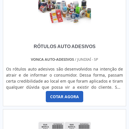
RÓTULOS AUTO ADESIVOS
VONCA AUTO-ADESIVOS
/ JUNDIAÍ - SP
Os rótulos auto adesivos são desenvolvidos na intenção de
atrair e de informar o consumidor. Dessa forma, passam
certa credibilidade ao local em que foram aplicados e tiram
qualquer dúvida que possa vir a existir do cliente. SÃO
ITENS DE SEGURANÇA OBRIGATÓRIOSEntre as mais
COTAR AGORA
diversas preocupações que o comércio deve ter para
distribuir seus itens com total qualidade estão os adesivos
rótulos, isso porque estes acessórios, além de colaborarem
com a publicidade da empresa já que contam com os
logos,.