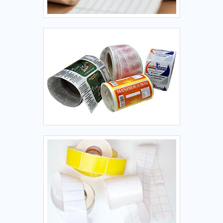
qualidade, que garantem uma entrega de excelência de
quando pensamos em uma empresa que entrega confiança
ponta a ponta.
e produtos de qualidade. Alguns desses motivos são: Preço
justo; Profissionais com vasta experiência na área de
atuação; Atendimento personalizado; Diversas opções de
pagamento disponíveis; Logística planejada para entregas
em curto prazo; Comprometimento com o resultado
final.REFERÊNCIA DE QUALIDADE NO SEGMENTOSomente
na Herrbaier as melhores opções sempre estão à disposição
quando se procura soluções para empresa etiqueta adesiva
bopp. São opções variadas que a empresa oferece, como
etiqueta térmica adesiva e etiqueta transparente para
vidro.É uma empresa comprometida com seus serviços e
que preza pela segurança, padrões alcançados por possuir
um parque industrial de alta qualidade onde são realizadas
as atividades e equipamentos de última geração.Tudo isso,
somado à performance de uma equipe multidisciplinar de
consultores associados e profissionais qualificados, garante
o sucesso de cada cliente de ponta a ponta.