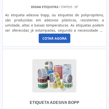
DIGNA ETIQUETAS
/ ITAPEVI - SP
As etiqueta adesiva bopp, ou etiquetas de polipropileno,
são produzidas em adesivos plásticos, resistentes a
umidade, altas e baixas temperaturas. As etiquetas podem
ser oferecidas já estampadas, segundo a necessidade do
cliente, ou podem ser fornecidas em rolos em branco para a
COTAR AGORA
impressão térmica. Geralmente são encontradas nas cores
branca e transparente, com possibilidade de serem
brilhantes ou foscas.Demanda de etiquetas resistentes
Cosméticos; Indústria automobilística; Indústrias de
extintores; Indústrias químicas; Hospitais; Componentes
eletrônicos; Indústrias de alimentos.Sobre a etiqueta
adesiva boppÉ importante ressaltar a necessidade de se
imprimir etiqueta adesiva bopp em impressoras térmicas,
pois este modelo de rótulo não apresentará o mesmo
desempenho e o principal benefício e resistência apontado,
se for estampada em uma impressora comum. Recomenda-
se este modelo de etiqueta para identificação de números
de série, rótulos de produtos congelados, embalagens
ETIQUETA ADESIVA BOPP
plásticas que ficam em exposição ao ambiente externo,