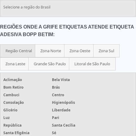
Selecione a região do Brasil
REGIÕES ONDE A GRIFE ETIQUETAS ATENDE ETIQUETA
ADESIVA BOPP BETIM:
Região Central
Zona Norte
Zona Oeste
Zona Sul
Zona Leste
Grande São Paulo
Litoral de São Paulo
Aclimação
Bela Vista
Bom Retiro
Brás
Cambuci
Centro
Consolação
Higienópolis
Glicério
Liberdade
Luz
Pari
República
Santa Cecília
Santa Efigênia
Sé