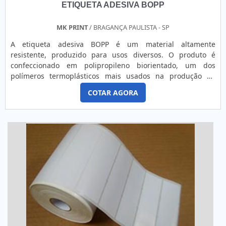
ETIQUETA ADESIVA BOPP
MK PRINT
/ BRAGANÇA PAULISTA - SP
A etiqueta adesiva BOPP é um material altamente
resistente, produzido para usos diversos. O produto é
confeccionado em polipropileno biorientado, um dos
polímeros termoplásticos mais usados na produção de
rótulos e etiquetas. Durante a criação da etiqueta, o plástico
COTAR AGORA
é estendido tanto no sentido da máquina como no sentido
oblíquo. É desse processo que surgiu a sigla BOPP, que
significa polipropileno biorientado, e possui duas
direções.C...