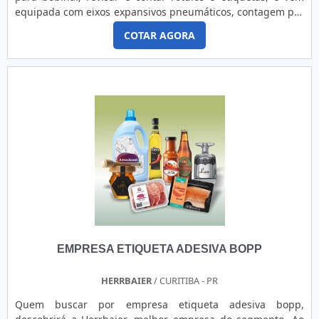
Etiquetas Ltda. – EPP trabalha estão: etiquetas de
equipada com eixos expansivos pneumáticos, contagem por
composição, pinos de fixação, rótulos adesivos, etiquetas de
metro ou por unidade de etiqueta, possui sistema de
precificação, máquinas precificadoras, dentre muitos
COTAR AGORA
parada programada, entrada e saída de bobina de até
outros.
500mm de diâmetro, velocidade mecânica até 150mts/min,
motor de 2cvPara o cliente que busca por rebobinadeira de
etiquetas, conhecerá a melhor empresa do segmento.
Elaborando uma cotação por meio da própria empresa e
encontrando a líder em qualidade. Quando a procura é por
rebobinadeira de etiquetas, com a melhor mão de obra da
Berteck Máquinas Industriais irá encontrar ótima qualidade
com pagamento acessível.ALGUNS DETALHES SOBRE
REBOBINADEIRA DE ETIQUETASHá muitas maneiras
eficientes de demonstrar competência e excelência em sua
área de atuação. A Berteck Máquinas Industriais centraliza
seus esforços em produzir um estrutura para os parceiros
com: Escritório de alta qualidade onde são realizadas as
EMPRESA ETIQUETA ADESIVA BOPP
atividades; Tecnologia de ponta; Usinagem própria. Tudo
para garantir rebobinadeira etiquetas com ótima
qualidade. Não obstante, quando falamos em
HERRBAIER
/ CURITIBA - PR
rebobinadeira de etiquetas, mais do que visar apenas
Quem buscar por empresa etiqueta adesiva bopp,
lucratividade, deve oferecer produtos e serviços que