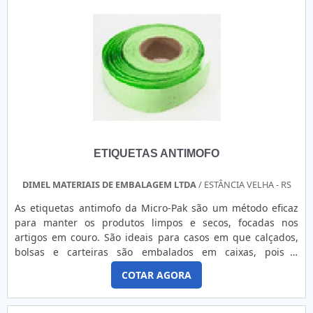
durabilidade em ambientes agressivos. Compatível com
diferentes tipos de etiquetas como papel couchê, BOPP,
poliéster e vinil, o ribbon assegura a integridade das
informações impressas, incluindo textos, códigos de barras
e gráficos. É essencial para sistemas de identificação,
rastreamento e controle de estoque em diversos
segmentos. Variedade para diferentes necessidades
Disponível em cera, cera-misto e resina para aplicações
específicas. Impressão nítida e durável Garante qualidade e
legibilidade das informações. Alta compatibilidade
ETIQUETAS ANTIMOFO
Funciona com a maioria das impressoras térmicas e
etiquetas. Resistência e durabilidade Adequado para
ambientes desde comerciais até industriais severos.
DIMEL MATERIAIS DE EMBALAGEM LTDA
/ ESTÂNCIA VELHA - RS
As etiquetas antimofo da Micro-Pak são um método eficaz
para manter os produtos limpos e secos, focadas nos
artigos em couro. São ideais para casos em que calçados,
bolsas e carteiras são embalados em caixas, pois o
manuseio delas pelos consumidores e trabalhadores não
COTAR AGORA
oferece riscos a saúde, além de ser um produto inovador e
sustentável. ....