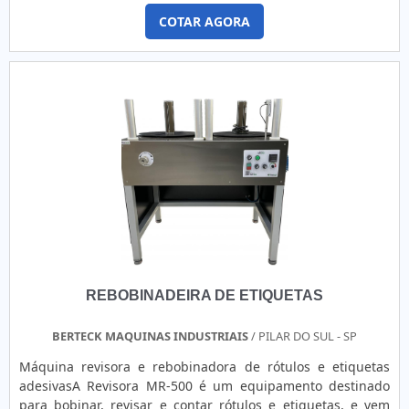
recarregada com as bobinas de etiquetas adesivas, a
pelo chão ou enrolados entre eles. As abraçadeiras também
COTAR AGORA
precificadora agrega mais praticidade, comodidade e
são um ótimo lacre, caso você tenha embalagens ou
organização ao dia a dia do comércio, de modo a facilitar a
armários que não devem ser abertos por terceiros, aposte
identificação de preços ou qualquer outra informação que
nas abraçadeiras para manter os locais fechados com
se necessite colocar nas etiquetas.DIFERENCIAIS
segurança. Ou até mesmo, quando for viajar, usar este
APRESENTADOS PELO PRODUTOPor ter tamanho pequeno e
material para fechar os zíperes das suas malas é uma boa
portátil, a precificadora pode ser carregada facilmente na
ideia para manter suas bagagens seguras.É nítido a
mão para qualquer lugar. Além disso, a precificadora pode
quantidade de benefícios que esses utensílios podem
trabalhar ininterruptamente, pois não possui limite de
promover quando implementada em certas atividades, no
aplicação nem de utilização, contanto que seja recarregada
entanto, para adquiri-la busque por uma empresa séria e
sempre que as bobinas de etiquetas acabarem. Abaixo, é
que trabalhe com materiais de qualidade.Apenas dessa
possível verificar quais as qualidade em contar com este
forma, será possível efetuar a aquisição de um produto com
tipo de produto: Melhor custo-benefício do mercado;
todas as propriedades e características que as abraçadeiras
Produto de qualidade garantida; Empresa comprometida
realmente devem oferecer.
com o cliente; Entre outras vantagens.ONDE ENCONTRAR A
REBOBINADEIRA DE ETIQUETAS
MELHOR PRECIFICADORA MANUALPresente em todo Brasil,
a ETIBAND Indústria e Comércio de Etiquetas Ltda. – EPP
realiza a fabricação dos mais variados tipos de etiquetas e
BERTECK MAQUINAS INDUSTRIAIS
/ PILAR DO SUL - SP
rótulos para diversos segmentos industriais, além de
Máquina revisora e rebobinadora de rótulos e etiquetas
realizar a distribuição de precificadoras manuais. Entre os
adesivasA Revisora MR-500 é um equipamento destinado
produtos com os quais a ETIBAND Indústria e Comércio de
para bobinar, revisar e contar rótulos e etiquetas, e vem