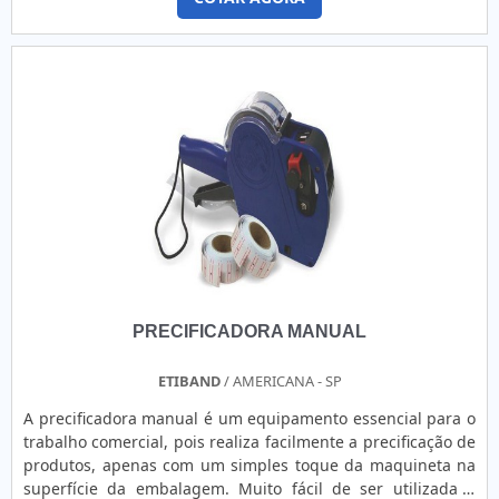
muito úteis no auxílio para manter a organização, em
para rótulos e etiquetas adesivas. É possível encontrar itens
pequenos reparos e muitos outros usos
variados com tecnologia de ponta, como etiqueta térmica
surpreendentes.UTILIDADES DA ABRAÇADEIRA PLÁSTICANo
adesiva e etiqueta transparente para vidro com ótima
comércio, elas funcionam como um tipo de fita amplamente
qualidade e assertividade.Com a organização é possível
empregada para a fixação de banners ou para organizar
tirar as suas dúvidas sobre os serviços do ramo, além de
cabos e fios. De modo mais simplificado, a abraçadeira
contar com os melhores profissionais e instalações. Assim,
plástica é extremamente útil
conquistando a confiança e a satisfação dos clientes, que
para:Amarração;Fixação;Amarração de
são os maiores objetivos da marca. A Herrbaier é uma
equipamentos;Reforço de vedação;Lacre;Proteção de
empresa que tem se destacado no segmento pela
materiais;Deter ladrões;Organização de
idoneidade em tudo que faz, o que fecha o ciclo de entrega
produtos;Organização de cabos;Manter a decoração de
com excelência para cada cliente.
uma festa no lugar, entre outros.Por possuírem vastos
módulos de aplicações, as abraçadeiras plásticas podem
ser usadas em empresas, escritórios, lojas, indústrias
PRECIFICADORA MANUAL
automobilísticas, comércio em geral, residência entre
outros. Além disso, elas estão disponíveis no mercado em
uma grande variedade de cores, medidas e
ETIBAND
/ AMERICANA - SP
modelos.ORGANIZAÇÃO COM A ABRAÇADEIRA PLÁSTICAEm
A precificadora manual é um equipamento essencial para o
outras palavras, as abraçadeiras são ótimas para manter a
trabalho comercial, pois realiza facilmente a precificação de
organização, como amarrar cabos de TV, computador e
produtos, apenas com um simples toque da maquineta na
eletrônicos, eles podem ser presos com uma abraçadeira
superfície da embalagem. Muito fácil de ser utilizada e
após estarem instalados, evitando assim que fiquem soltos