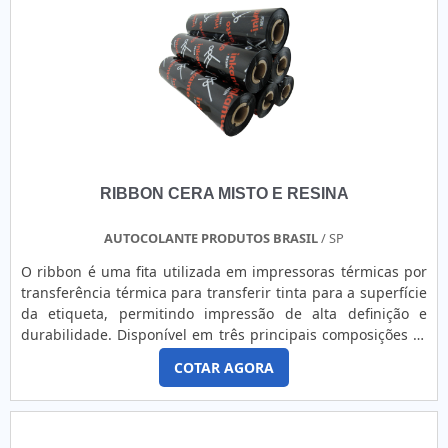
RIBBON CERA MISTO E RESINA
AUTOCOLANTE PRODUTOS BRASIL
/ SP
O ribbon é uma fita utilizada em impressoras térmicas por
transferência térmica para transferir tinta para a superfície
da etiqueta, permitindo impressão de alta definição e
durabilidade. Disponível em três principais composições —
cera, cera-misto e resina — o ribbon pode ser selecionado
COTAR AGORA
conforme a necessidade de resistência e aplicação. A versão
cera oferece custo-benefício para impressões de curta
duração, cera-misto proporciona maior resistência à
abrasão e produtos químicos, e a resina garante máxima