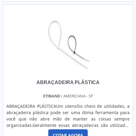
encontrará proteção e suporte via WhatsApp.MAIS
INFORMAÇÕES INTERESSANTES SOBRE RÓTULO BOPPA
Herrbaier objetiva seus recursos em produzir uma
estrutura para os parceiros com escritório de alta qualidade
onde são realizadas as atividades e equipamentos de
última geração, tudo pensando em rótulo bopp com
precisão.Há muitas maneiras eficientes de uma companhia
demonstrar competência, excelência e destaque em sua
área de atuação. A Herrbaier se mostra referência por ter:
Atendimento personalizado; Amplo estoque de produtos;
Preço justo; Colaboradores eficientes.Sem trocar o foco
sobre rótulo bopp, deve-se descartar empresas que não
tenham produtos e serviços com ótima qualidade e
ABRAÇADEIRA PLÁSTICA
assertividade, detalhes que passam despercebidos em
outras companhias e podem gerar prejuízos futuros para os
clientes.É por estes motivos que a Herrbaier é uma empresa
ETIBAND
/ AMERICANA - SP
que preza pela segurança quando se explora o segmento
ABRAÇADEIRA PLÁSTICAUm utensílio cheio de utilidades, a
de rótulos e etiquetas adesivas. O objetivo é garantir a
abraçadeira plástica pode ser uma ótima ferramenta para
satisfação da venda à entrega final, com foco total na
você que não abre mão de manter as coisas sempre
qualidade.REFERÊNCIA DE QUALIDADE NO
organizadas.Geralmente essas abraçadeiras são utilizadas
SEGMENTOApenas na Herrbaier as melhores opções
como lacres, vendidas em diversos tamanhos e podem ser
sempre estão à disposição quando se procura soluções
COTAR AGORA