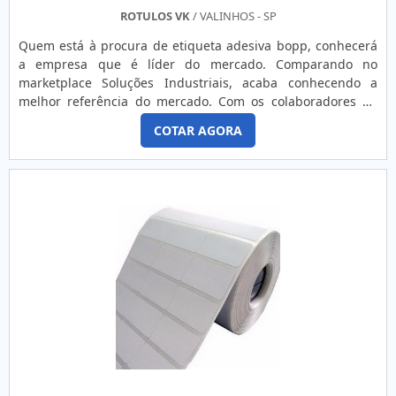
peças de automóveisSolicite seu orçamento!
ROTULOS VK
/ VALINHOS - SP
Quem está à procura de etiqueta adesiva bopp, conhecerá
a empresa que é líder do mercado. Comparando no
marketplace Soluções Industriais, acaba conhecendo a
melhor referência do mercado. Com os colaboradores da
Rótulo VK, o cliente receberá assertividade e
COTAR AGORA
comprometimento com os resultados.MAIS DETALHES
IMPORTANTES SOBRE O PRODUTOUma etiqueta adesiva
bopp é interessante para a confecção de rótulos de
produtos, porque tem alta adesão às ...