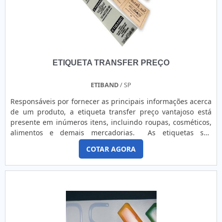
ETIQUETA TRANSFER PREÇO
ETIBAND
/ SP
Responsáveis por fornecer as principais informações acerca
de um produto, a etiqueta transfer preço vantajoso está
presente em inúmeros itens, incluindo roupas, cosméticos,
alimentos e demais mercadorias. As etiquetas são
desenvolvidas em acordo com padrões técnicos impostos
COTAR AGORA
pelo Instituto Nacional de Metrologia, Qualidade e
Tecnologia (Inmetro), para que seja possível visualizar todas
as principais características das mercadorias, sendo
obrigatórias no Brasil e no Mercosul. INFORMAÇÕES E
CARACTERÍSTICAS DO PRODUTO Para que o cliente consiga
adquirir a etiqueta transfer equivalente aos benefícios, é
necessário encontrar uma boa fabricante, que ofereça um