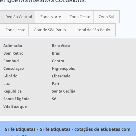
ETIQUETAS ADESIVAS COLORIDAS:
Região Central
Zona Norte
Zona Oeste
Zona Sul
Zona Leste
Grande São Paulo
Litoral de São Paulo
Aclimação
Bela Vista
Bom Retiro
Brás
Cambuci
Centro
Consolação
Higienópolis
Glicério
Liberdade
Luz
Pari
República
Santa Cecília
Santa Efigênia
Sé
Vila Buarque
Grife Etiquetas - Grife Etiquetas - cotações de etiquetas com