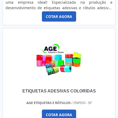
uma empresa ideal! Especializada na produção e
desenvolvimento de etiquetas adesivas e rótulos adesivos
padronizados ou personalizados para diversos
COTAR AGORA
segmentos!Confeccionando etiquetas adesivas coloridas e
dentre outras, a empresa utiliza padrões IS0 – 9001/2008.
Tudo para atender melhor seus clientes e trazer qualidade
em produtos.A responsável desenvolve com cortes retos ou
especiais de acordo com a vontade do cliente, para
etiquetas adesivas coloridas rolo ou em folhas de diversos
tamanhos, em até 8 cores e nos mais diversos materiais
como:- Vinil branco e transparente;- Couchê;- BOPP branco;-
Branco Fosco;- Transparente e Metalizado;- Polietileno;-
PVC;- Entre outros.Clique no botão abaixo e faça um
orçamento para as etiquetas adesivas coloridas! Se você
obter dúvidas, entre em contato diretamente com a
LiderPrint.
ETIQUETAS ADESIVAS COLORIDAS
AGE ETIQUETAS E RÓTULOS
/ ITAPEVI - SP
COTAR AGORA