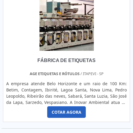
necessitam de garantia nos mais variados tipos e setores. O
produto é capaz de garantir, ainda, uma excelente
conformidade, resistência, confiabilidade de tons de cor,
nitidez, padrão dimensional e estrutura. Além disso,
oferece uma fácil personalização e adequação conforme
cada projeto.O uso destes itens são essenciais para muitas
indústrias. Isto porque o adesivo lacre de segurança é um
material feito com qualidade comprovada para ser usado
com os seguintes objetivos:Evitar a violação dos
FÁBRICA DE ETIQUETAS
produtos;Impedir a falsificação de produtos;Garantir a
segurança do consumidor.A Corimpress dispões de um
espaço físico de 1.000m² e atua principalmente junto ao
AGE ETIQUETAS E RÓTULOS
/ ITAPEVI - SP
ramo industrial, fornecendo adesivos industriais, resinados,
A empresa atende Belo Horizonte e um raio de 100 Km:
painéis de policarbonato, plaquetas de identificação
Betim, Contagem, Ibirité, Lagoa Santa, Nova Lima, Pedro
patrimonial de alumínio, adesivos de segurança,
Leopoldo, Ribeirão das neves, Sabará, Santa Luzia, São José
envelopamento, sinalização corporativa, rotulagem e muito
da Lapa, Sarzedo, Vespasiano. A Inovar Ambiental atua na
soluções que atendem, também, as necessidades de
coleta de resíduos químicos por meio do inventário dos
personalização de ambientes corporativos nos segmentos
COTAR AGORA
resíduos presentes no local para definir sua composição e
comercial, gastronômico, hospitalar, de serviços e
quantidade, análises químicas para classificar o resíduo e a
eventos.as melhores Etiquetas de segurançaCom know-how
segregação do resíduo para estabelecer as caracte....
adquirido em mais de 30 anos de experiência, investindo