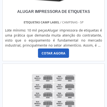
serigráfica;Etc.A Corimpress dispões de um espaço físico de
1.000m² e atua principalmente junto ao ramo industrial,
ALUGAR IMPRESSORA DE ETIQUETAS
fornecendo adesivos industriais, resinados, painéis de
policarbonato, plaquetas de identificação patrimonial de
alumínio, adesivos de segurança, envelopamento,
ETIQUETAS CAMP LABEL
/ CAMPINAS - SP
sinalização corporativa, rotulagem e muito soluções que
Lote mínimo: 10 mil peçasAlugar impressora de etiquetas é
atendem, também, as necessidades de personalização de
uma prática que demanda muita atenção do contratante,
ambientes corporativos nos segmentos comercial,
visto que o equipamento é fundamental no mercado
gastronômico, hospitalar, de serviços e eventos.o melhor
industrial, principalmente no setor alimentício. Assim, é de
Adesivo refletivo para máquinas agrícolasCom know-how
vital importância identificar ótimas prestadoras, capazes de
adquirido em mais de 30 anos de experiência, investindo
COTAR AGORA
assegurar: Reposição de suprimentos; Redução dos gastos
em produtos e serviços que atendem as expectativas dos
com impressões; Redução de gastos com manutenções;
clientes, atuando com fornecedores que prezam pela
Redução de retrabalhos e reimpressões; Otimização e
qualidade e excelência em seus produtos e atentos às
padronização das impressões. INFORMAÇÕES DETALHADAS
novas tecnologias, a Corimpress é reconhecida pela
SOBRE A CONTRATAÇÃOOptar por alugar um equipamento
excelente qualidade de seus produtos, pela tecnologia de
para realizar a impressão de etiquetas é contar com um
última geração empregada e pela agilidade e confiabilidade
serviço que assegura alta qualidade e economia, fatores
assegurada pelos seus processos produtivos. Solicite já um
essenciais no dia a dia de todas as empresas. Isso porque
orçamento!.
as etiquetas estão presentes em variados setores da
indústria e do comércio. De um modo geral, os itens servem
para identificar produtos e transmitir informações sobre