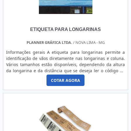
utilizado por características como alta qualidade e
eficiência, fatores que somados a outras variáveis compõem
vertentes que trazem grandes benefícios para as empresas.
Seguem alguns destaques do produto na lista
ETIQUETA PARA LONGARINAS
abaixo:Agilidade no controle patrimonial da empresa
através do código de barras inserido na placa;Fácil fixação e
adesivação nos bens patrimoniais;Ótimo acabamento e
PLANNER GRÁFICA LTDA.
/ NOVA LIMA - MG
apresentação;Entre outros.GARANTIA DE ALTA EFICIÊNCIA
Informações gerais A etiqueta para longarinas permite a
EM ETIQUETAS PATRIMONIAIS ALUMÍNIOSomente na
identificação de vãos diretamente nas longarinas e coluna.
Corimpress tem a solução ideal para comunicação visual e
Vários tamanhos estão disponíveis, dependendo da altura
gráfica. A empresa oferece opções como adesivos, etiquetas
da longarina e da distância que se deseja ler o código de
e etiquetas resinadas. Além disso, a empresa ainda oferece
barras. Além dos modelos disponíveis, a Planner pode
soluções de impressão e adesivamento para o sucesso dos
COTAR AGORA
desenvolver projetos específicos para a sua necessidade.
produtos com responsabilidade com a marca, com o prazo
Permite a aplicação de caracteres gráficos, tais como setas
de entrega, qualidade, durabilidade e respeito ao meio
de posicionamento, para imediata identificação ....
ambiente e produtos à pronta entrega..