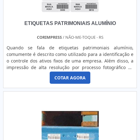
eles, tais como códigos de barras, lotes, validades, preços,
dentre outros. Por isso, é comum que a locação também
seja feita pelo setor de logística, visto que ajuda a agilizar
ETIQUETAS PATRIMONIAIS ALUMÍNIO
processos como a separação e encaminhamento da
mercadoria. Empresas de todos os tamanhos podem
solicitar o aluguel da impressora de etiquetas para tornar
CORIMPRESS
/ NÃO-ME-TOQUE - RS
mais funcionais os seus procedimentos e, para identificar
Quando se fala de etiquetas patrimoniais alumínio,
as melhores empresas, é ideal também saber se ela conta
comumente é descrito como utilizado para a identificação e
com uma equipe de colaboradores com capacitação técnica
o controle dos ativos fixos de uma empresa. Além disso, a
e pronta disponibilidade para a resolução de
impressão de alta resolução por processo fotográfico no
problemas.EMPRESA PARA ALUGAR IMPRESSORA DE
alumínio anodizado e tratamento especial sobre a
ETIQUETASCom sede na cidade de Campinas, em São Paulo,
COTAR AGORA
superfície para evitar a reflexão aleatória do laser dos
a Etiquetas Camp Label está há mais de 15 anos no
coletores e garantir 100% de leitura do código. MAIS
mercado. A empresa presta serviços de comercialização de
DETALHES IMPORTANTES SOBRE O PRODUTOProduzido de
etiquetas e locação de impressoras para a indústria e
forma customizada, com diversas medidas, formatos, cores,
comércio em geral. Solicite um orçamento, por e-mail ou
materiais e fixações. Além disso, possuem numeração
telefone, e saiba mais!
sequencial de 1 a “n”, tanto numérica quanto em códigos de
barras, que pode ser utilizado com a finalidade de auxiliar o
controle dos ativos fixos e físicos de uma empresa, função
de grande importância para diversos segmentos da
empresa.A prática cotidiana prova que é altamente