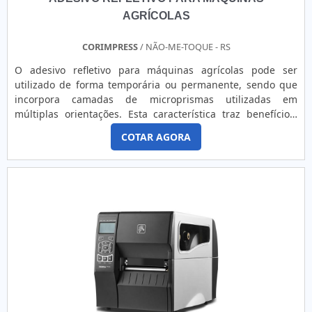
AGRÍCOLAS
CORIMPRESS
/ NÃO-ME-TOQUE - RS
O adesivo refletivo para máquinas agrícolas pode ser
utilizado de forma temporária ou permanente, sendo que
incorpora camadas de microprismas utilizadas em
múltiplas orientações. Esta característica traz benefícios,
por exemplo, aos usuários das vias, proporcionando a
COTAR AGORA
confiança de que todos sinais irão garantir uma eficiência e
segurança visual uniforme.o produto oferece diversas
aplicaçõesO produto se apresenta como uma boa solução
em comunicação visual. Isto porque pode ser adquirido em
diversas cores, formatos, espessuras e tamanhos. Sendo
assim, o cliente pode garantir uma nova forma de
estabelecer comunicação com o público, tal como aplicar
customização, personalização e distinção de identidade
visual ao produto ou serviço. Além disso, o adesivo oferece
uma série de aplicações, sendo muito utilizado para:Placas
de sinalização;Comunicação visual;Aplicação em
veículos;Painéis rodoviários e fachadas; Impressão