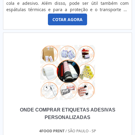
cola e adesivo. Além disso, pode ser útil também com
necessidade.
espátulas térmicas e para a proteção e o transporte de
peças técnicas. O MATERIAL APRESENTA VÁRIAS
COTAR AGORA
UTILIDADESO material tem características antiaderentes e
desmoldantes para diversos segmentos industriais durante
o processo de manipulação, armazenamento,
comercialização e uso final. É recomendado que sejam
feitos testes preliminares de te.
ONDE COMPRAR ETIQUETAS ADESIVAS
PERSONALIZADAS
4FOOD PRINT
/ SÃO PAULO - SP