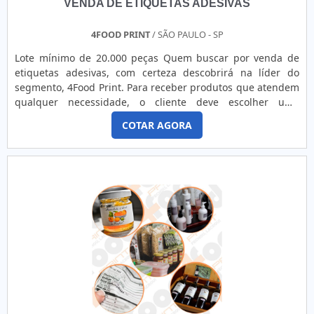
VENDA DE ETIQUETAS ADESIVAS
4FOOD PRINT
/ SÃO PAULO - SP
Lote mínimo de 20.000 peças Quem buscar por venda de
etiquetas adesivas, com certeza descobrirá na líder do
segmento, 4Food Print. Para receber produtos que atendem
qualquer necessidade, o cliente deve escolher uma
organização que se destaque por um bom suporte pré-
COTAR AGORA
venda e tenha ampla experiência no ramo.Quando a
temática é venda de etiquetas adesivas, com a melhor mão
de obra da 4Food Print o cliente obterá assertividade e
comprometime...