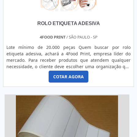
ROLO ETIQUETA ADESIVA
4FOOD PRINT
/ SÃO PAULO - SP
Lote mínimo de 20.000 peças Quem buscar por rolo
etiqueta adesiva, achará a 4Food Print, empresa líder do
mercado. Para receber produtos que atendem qualquer
necessidade, o cliente deve escolher uma organização que
se destaque por um bom suporte pré-venda e tenha ampla
COTAR AGORA
experiência no ramo.Quando a questão é rolo etiqueta
adesiva, na 4Food Print o cliente obterá proteção e
comprometimento com o resultado final.MAIS DETALHES
INTERESSANTES...