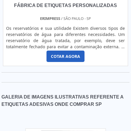
FÁBRICA DE ETIQUETAS PERSONALIZADAS
ERIMPRESS
/ SÃO PAULO - SP
Os reservatórios e sua utilidade Existem diversos tipos de
reservatórios de água para diferentes necessidades. Um
reservatório de água tratada, por exemplo, deve ser
totalmente fechado para evitar a contaminação externa. Já
um reservatório para água de incêndio ou irrigação pode
COTAR AGORA
ser um estanque porém não necessita de cobertura.
Vantagens do reservatório - Melhor qualidade na
armazenagem; - Bom custo x benefício; - Preço acessível; -
Ent....
GALERIA DE IMAGENS ILUSTRATIVAS REFERENTE A
ETIQUETAS ADESIVAS ONDE COMPRAR SP