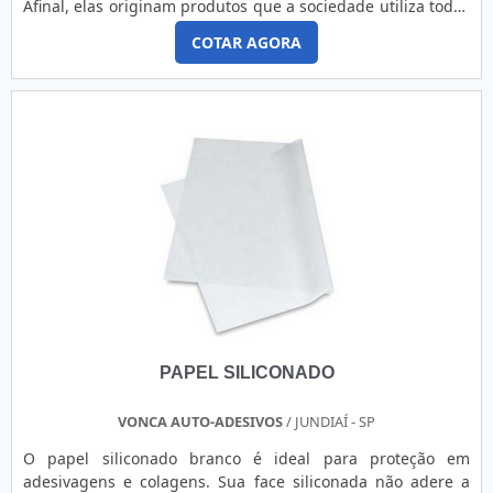
Afinal, elas originam produtos que a sociedade utiliza todos
os dias e, exatamente por isso, elas devem além de oferecer
COTAR AGORA
produtos totalmente qualificados contar com os acessórios
obrigatórios deste meio. Entre eles, por exemplo, os rótulos
para alimentos. Características dos rótulos para
alimentosOs rótulos oferecem total colaboração tanto para
os consumidores quanto para as empresas, já que estes
acessórios apresentam vantagens como: Informações
essenciais: os rótulos são utilizados para informar aos
consumidores sobre os componentes, ingredientes e prazos
referentes àquele produto; Precauções: pode contribuir
com a prevenção de acidentes como quando um
consumidor não adquire um produto por ser alérgico;
Reconhecimento de marca: os rótulos de alimentos podem
ser desenvolvidos de maneiras criativas, contando com o
logo da empresa, por exemplo. Etiquetas e rótulos de alta
PAPEL SILICONADO
qualidade no mercado Conte com a empresa que desde
2002 segue oferecendo sempre o melhor aos seus clientes.
Conte com a Borges Etiquetas e saiba o motivo pelo qual a
VONCA AUTO-ADESIVOS
/ JUNDIAÍ - SP
empresa é a mais indicada deste segmento. Entre em
O papel siliconado branco é ideal para proteção em
contato com o atendimento personalizado da empresa e
adesivagens e colagens. Sua face siliconada não adere a
adquira as melhores soluções para cada tipo de