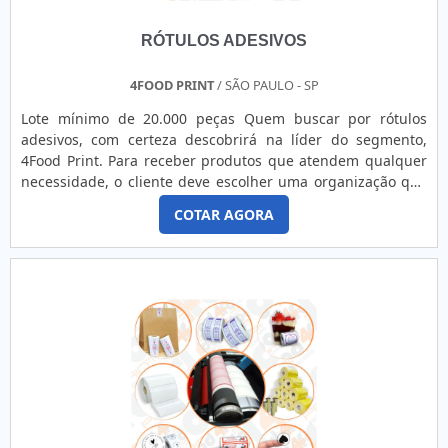
RÓTULOS ADESIVOS
4FOOD PRINT
/ SÃO PAULO - SP
Lote mínimo de 20.000 peças Quem buscar por rótulos
adesivos, com certeza descobrirá na líder do segmento,
4Food Print. Para receber produtos que atendem qualquer
necessidade, o cliente deve escolher uma organização que
se destaque por um bom suporte pré-venda e tenha ampla
COTAR AGORA
experiência no ramo.MAIS DETALHES INTERESSANTES
SOBRE RÓTULOS ADESIVOSQuem precisa de rótulos
adesivos em uma empresa comprometida com seus
serviços, consegue encont...