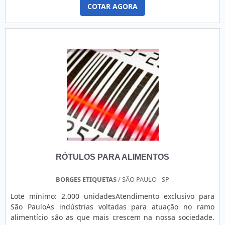
produzido com qualidade para que sua durabilidade seja
COTAR AGORA
prolongada. CARACTERÍSTICAS APRESENTADAS PELO
PRODUTO O rolete armazena a tinta e cada unidade possui
a capacidade realizar a gravação de informações em
diversos tipos de etiquetas adesivas. Cada unidade do
rolete tinta possui a responsabilidade de realizar a
impressão de informações em variadas unidades de
etiquetas. A utilização do rolete proporciona economia
essencial, uma vez que sua vida útil é prolongada. Abaixo, é
possível verificar quais as qualidade em contar com este
tipo de produto: Melhor custo-benefício do mercado;
Produto de qualidade garantida; Empresa comprometida
com o cliente; Entre outras vantagens. DESTAQUE EM
INOVAÇÃO E COMPROMETIMENTO COM A PRODUÇÃO DE
ROLETE DE TINTA A ETIBAND Indústria e Comércio de
RÓTULOS PARA ALIMENTOS
Etiquetas Ltda. - EPP é uma dedicada e comprometida
empresa que possui um espaço cada vez maior no
segmento de etiquetas e acessórios para indústrias têxteis,
BORGES ETIQUETAS
/ SÃO PAULO - SP
confecções, indústria farmacêutica, empresas de logística,
Lote mínimo: 2.000 unidadesAtendimento exclusivo para
magazines, fabricantes de produtos de limpeza, indústria
São PauloAs indústrias voltadas para atuação no ramo
alimentícia, hipermercados e outros.
alimentício são as que mais crescem na nossa sociedade.