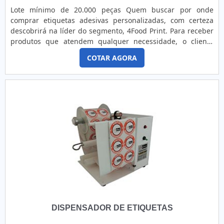
Lote mínimo de 20.000 peças Quem buscar por onde
comprar etiquetas adesivas personalizadas, com certeza
descobrirá na líder do segmento, 4Food Print. Para receber
produtos que atendem qualquer necessidade, o cliente
deve escolher uma organização que se destaque por um
COTAR AGORA
bom suporte pré-venda e tenha ampla experiência no
ramo.Quando a questão é onde comprar etiquetas adesivas
personalizadas, na 4Food Print o cliente obterá proteção e
comprometimento com o resultado final.MAIS SOBRE ONDE
COMPRAR ETIQUETAS ADESIVAS PERSONALIZADASA 4Food
Print canaliza seus recursos em oferecer uma estrutura com
chão de fábrica de alta qualidade onde são realizadas as
atividades e logística planejada para entregas em curto
prazo, tudo pensando em onde comprar etiquetas adesivas
personalizadas com assertividade.Há muitas maneiras
eficientes de uma companhia demonstrar competência,
excelência e destaque em sua área de atuação. A 4Food
Print se mostra referência por ter: Colaboradores eficientes;
Atendimento personalizado; Amplo estoque de produtos;
DISPENSADOR DE ETIQUETAS
Ótimo preço.Ainda focando na qualidade em onde comprar
etiquetas adesivas personalizadas, deve-se ter a exatidão