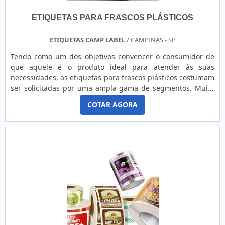
ETIQUETAS PARA FRASCOS PLÁSTICOS
ETIQUETAS CAMP LABEL
/ CAMPINAS - SP
Tendo como um dos objetivos convencer o consumidor de
que aquele é o produto ideal para atender às suas
necessidades, as etiquetas para frascos plásticos costumam
ser solicitadas por uma ampla gama de segmentos. Muito
versáteis, o modelo pode ser encontrado em diferentes
COTAR AGORA
especificações técnicas, tais
como: Cores; Formatos; Tamanhos; Tipologias; Matérias-
primas; Personalizações. MAIS DETALHES IMPORTANTES
SOBRE O PRODUTO As etiquetas destinadas para frascos
plásticos têm uma importante relevância na embalagem em
si, visto que costumam apresentar informações relevantes
sobre o produto, como componentes, fabricante e prazo de
validade. Por isso, é de vital importância que a aquisição só
seja feita em empresas especializadas. No atual mercado
comercial, é comum encontrar o produto em diferentes
materiais e destinados para diversas funções. As etiquetas