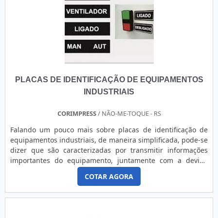
PLACAS DE IDENTIFICAÇÃO DE EQUIPAMENTOS
INDUSTRIAIS
CORIMPRESS
/ NÃO-ME-TOQUE - RS
Falando um pouco mais sobre placas de identificação de
equipamentos industriais, de maneira simplificada, pode-se
dizer que são caracterizadas por transmitir informações
importantes do equipamento, juntamente com a devida
identificação da marca. São produzidas em diversos
COTAR AGORA
formatos, seja retangular, oval, abaulado, repuxado, etc. O
PRODUTO OFERECE DIVERSAS VANTAGENSTem a
aplicabilidade em identificar o patrimônio da empresa
através de número de série ou código de barra, fator esse