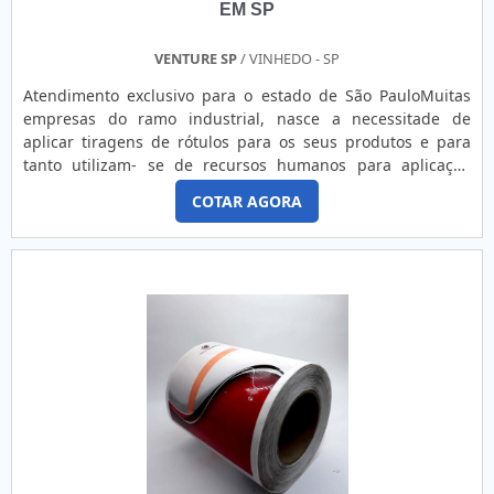
EM SP
VENTURE SP
/ VINHEDO - SP
Atendimento exclusivo para o estado de São PauloMuitas
empresas do ramo industrial, nasce a necessitade de
aplicar tiragens de rótulos para os seus produtos e para
tanto utilizam- se de recursos humanos para aplicação
manual destes. As rotuladoras automáticas surgiram para
COTAR AGORA
solucionar este problema, contudo, nem sempre um
processo produtivo absorve uma rotuladora automática,
desta forma, surgiu a locação de rotuladoras semi
automática em spBENEFÍCIOS EM ALUGAR UMA
ROTULADORADesenvolvida especialm.