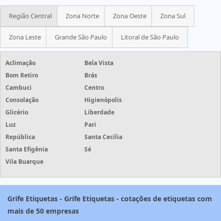
Região Central
Zona Norte
Zona Oeste
Zona Sul
Zona Leste
Grande São Paulo
Litoral de São Paulo
Aclimação
Bela Vista
Bom Retiro
Brás
Cambuci
Centro
Consolação
Higienópolis
Glicério
Liberdade
Luz
Pari
República
Santa Cecília
Santa Efigênia
Sé
Vila Buarque
Grife Etiquetas - Grife Etiquetas - cotações de etiquetas com
mais de 50 empresas