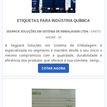
reposição? Procure-nos! O tempo é essencial no mundo
acelerado de hoje. Com nossos processos simplificados e
recursos de produção eficientes, você pode confiar em nós
para entregar seus rótulos e etiquetas com o menor prazo
ETIQUETAS PARA INDÚSTRIA QUÍMICA
possível, sem comprometer a qualidade!
SEGPACK SOLUÇÕES EM SISTEMA DE EMBALAGEM LTDA
/ SANTO
ANDRÉ - SP
A Segpack Soluções em Sistema de Embalagem é
especializada no segmento e mantém desde o seu início o
mesmo compromisso com a qualidade, durabilidade e
eficiência dos produtos que oferece a sua clientela. Sempre
preocupada com o custo X benefício que seus produtos
COTAR AGORA
possam proporcionar. Ao adquirir um produto da Segpack
Soluções em Sistema de Embalagem como as etiquetas
para indústria química, é possível verificar todo o seu
diferencial. As etiquet....