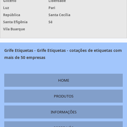
Glicério
Liberdade
Luz
Pari
República
Santa Cecília
Santa Efigênia
Sé
Vila Buarque
Grife Etiquetas - Grife Etiquetas - cotações de etiquetas com
mais de 50 empresas
HOME
PRODUTOS
INFORMAÇÕES