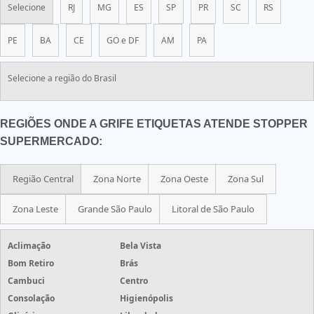
Selecione
RJ
MG
ES
SP
PR
SC
RS
PE
BA
CE
GO e DF
AM
PA
Selecione a região do Brasil
REGIÕES ONDE A GRIFE ETIQUETAS ATENDE STOPPER
SUPERMERCADO:
Região Central
Zona Norte
Zona Oeste
Zona Sul
Zona Leste
Grande São Paulo
Litoral de São Paulo
Aclimação
Bela Vista
Bom Retiro
Brás
Cambuci
Centro
Consolação
Higienópolis