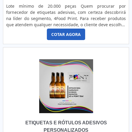
destaque quando pensamos em uma empresa que entrega
Lote mínimo de 20.000 peças Quem procurar por
confiança e serviços de qualidade. Alguns desses motivos
fornecedor de etiquetas adesivas, com certeza descobrirá
são: Equipe multidisciplinar de consultores associados;
na líder do segmento, 4Food Print. Para receber produtos
Profissionais com vasta experiência na área de atuação;
que atendem qualquer necessidade, o cliente deve escolher
Equipe de alta qualidade; Escritório de alta qualidade onde
uma organização que se destaque por um bom suporte
são realizadas as atividades; Sala de treinamento com
COTAR AGORA
pré-venda e tenha ampla experiência no ramo.Quando a
materiais sofisticados; Equipamentos de última
temática é fornecedor de etiquetas adesivas, com a 4Food
geração. EFICIÊNCIA E QUALIDADE COMPROVADANa GID -
Print o cliente obterá precisão e comprometimento com o
Soluções em Adesivos tem o que há de melhor no mercado
resultado final.MAIS INFORMAÇÕES SOBRE FORNECEDOR
de etiqueta auto adesiva personalizada. São diversas
DE ETIQUETAS ADESIVASA 4Food Print foca seus recursos
opções de itens oferecidos, como adesivo de troca de óleo e
em proporcionar para os parceiros uma estrutura com chão
adesivo para roupa termocolante.Tem rótulo de uma
de fábrica de alta qualidade onde são realizadas as
empresa comprometida com seus serviços e uma empresa
atividades e logística planejada para entregas em curto
responsável, padrões alcançados por conter escritório de
prazo, tudo para garantir fornecedor de etiquetas adesivas
alta qualidade onde são realizadas as atividades e
com ótima qualidade.Há muitas maneiras eficientes de uma
equipamentos de última geração.Esses fatores, somados a
companhia demonstrar competência, excelência e destaque
um time com equipe multidisciplinar de consultores
em sua área de atuação. A 4Food Print se mostra referência
associados e colaboradores eficientes, garantem o sucesso
por ter: Colaboradores eficientes; Atendimento
de cada cliente de ponta a ponta.
personalizado; Amplo estoque de produtos; Ótimo
ETIQUETAS E RÓTULOS ADESIVOS
preço.Sem trocar o foco sobre fornecedor de etiquetas
adesivas, mais do que visar apenas lucratividade, deve
PERSONALIZADOS