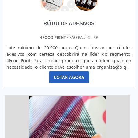
RÓTULOS ADESIVOS
4FOOD PRINT
/ SÃO PAULO - SP
Lote mínimo de 20.000 peças Quem buscar por rótulos
adesivos, com certeza descobrirá na líder do segmento,
4Food Print. Para receber produtos que atendem qualquer
necessidade, o cliente deve escolher uma organização que
se destaque por um bom suporte pré-venda e tenha ampla
COTAR AGORA
experiência no ramo.MAIS DETALHES INTERESSANTES
SOBRE RÓTULOS ADESIVOSQuem precisa de rótulos
adesivos em uma empresa comprometida com seus
serviços, consegue encont...