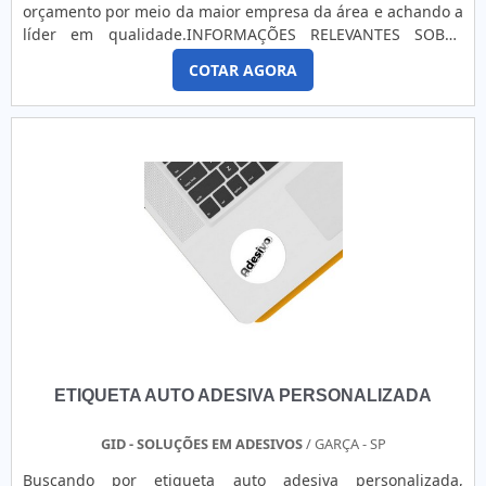
orçamento por meio da maior empresa da área e achando a
são: Equipe multidisciplinar de consultores associados;
líder em qualidade.INFORMAÇÕES RELEVANTES SOBRE
Profissionais com vasta experiência na área de atuação;
ETIQUETAS ADESIVAS PERSONALIZADASQuem quer achar
Equipe de alta qualidade; Escritório de alta qualidade onde
COTAR AGORA
etiquetas adesivas tipo personalizadas em uma empresa
são realizadas as atividades; Sala de treinamento com
responsável, se depara com a Point Impressões. Com
materiais sofisticados; Equipamentos de última
grande know-how focado em banners e papel de parede
geração. GARANTIA DE QUALIDADE COMPROVADASomente
vinílico, oferecendo o que há de melhor no mercado para
na GID - Soluções em Adesivos tem o que há de melhor no
cada cliente.Ainda focando em etiquetas adesivas
mercado de etiquetas adesivas industriais. Prezando pelo
personalizadas, deve-se descartar empresas que não
que há de mais moderno, traz inovações e variedades em
tenham produtos e serviços com ótima qualidade e
banner grande personalizado e etiquetas em aço
proteção, detalhes primordiais que são deixados de lado
escovado.É uma empresa comprometida com seus serviços
por muitas empresas que não focam na fidelização do
e uma empresa altamente qualificada, qualificações
cliente.Existem muitas formas diferentes de demonstrar
possíveis pelo fato de a empresa possuir escritório de alta
conhecimento e autoridade em sua área de atuação. Os
qualidade onde são realizadas as atividades e
motivos pelos quais a Point Impressões é referência quando
equipamentos de última geração. Tudo isso, unido a um
o assunto for etiquetas adesivas tipo personalizadas:
time de equipe multidisciplinar de consultores associados e
Colaboradores proativos; Profissionais com vasta
colaboradores eficientes, garante a melhor experiência para
ETIQUETA AUTO ADESIVA PERSONALIZADA
experiência na área; Trabalhadores de alta qualidade;
os clientes com qualidade.
Escritório de alta qualidade onde são realizadas as
atividades; Tecnologia de ponta; Equipamentos de última
GID - SOLUÇÕES EM ADESIVOS
/ GARÇA - SP
geração. A MELHOR EMPRESA NO SEGMENTOApenas na
Buscando por etiqueta auto adesiva personalizada,