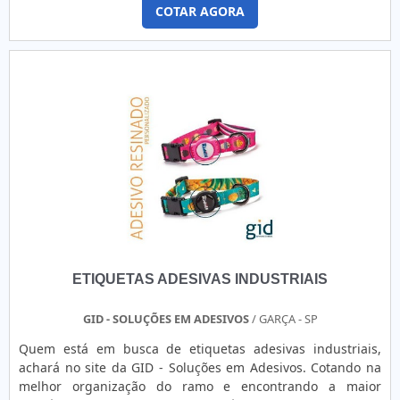
de adquirir produtos que solucionem qualquer
envelopamento de geladeiras.Isso se deve ao fato de a
COTAR AGORA
demanda.Quando o interesse é por adesivo lacre, com a
empresa ser comprometida com os serviços e responsável,
4Food Print o cliente obterá assertividade e
conquistas adquiridas porque investiu em uma estrutura
comprometimento com o resultado final.MAIS
que hoje conta com escritório de alta qualidade onde são
INFORMAÇÕES INTERESSANTES SOBRE ADESIVO LACREA
realizadas as atividades e tecnologia de ponta. Todos esses
4Food Print centraliza sua energia em proporcionar aos
fatores, agregados a uma equipe com colaboradores
clientes uma estrutura com chão de fábrica de alta
proativos e profissionais com vasta experiência na área,
qualidade onde são realizadas as atividades e sede em
fecham todo o ciclo de entrega com excelência para toda a
localização privilegiada, tudo para garantir a produção dos
carteira de clientes..
adesivo de lacre com precisão e qualidade.Há muitas
maneiras eficientes de uma companhia demonstrar
competência, excelência e destaque em sua área de
atuação. A 4Food Print se mostra referência por ter:
Colaboradores eficientes; Atendimento personalizado;
Amplo estoque de produtos; Ótimo preço.Não obstante,
ETIQUETAS ADESIVAS INDUSTRIAIS
quando falamos em adesivo lacre, sempre deve-se buscar
uma empresa que tenha produtos e serviços com ótima
qualidade e assertividade, pontos importantes que ficam de
GID - SOLUÇÕES EM ADESIVOS
/ GARÇA - SP
fora no planejamento de empresas que visam apenas o
Quem está em busca de etiquetas adesivas industriais,
lucro, deixando a desejar nos outros fatores.Isso tudo é a
achará no site da GID - Soluções em Adesivos. Cotando na
razão pela qual a 4Food Print é uma empresa responsável
melhor organização do ramo e encontrando a maior
quando se trata do segmento de etiquetas para delivery. A