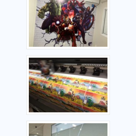
valia para saber a procedência e seriedade da empresa.É
por tudo isso e muito mais que a Point Impressões é
altamente qualificada quando se trata de empresas do
segmento de comunicação visual. A empresa foca no que
há de melhor para fidelizar os clientes. O time tem
colaboradores proativos que terão grande satisfação em
melhor atender.REFERÊNCIA DE QUALIDADE NO
SEGMENTONa Point Impressões as melhores opções
sempre estão à disposição quando se procura soluções
para comunicação visual. São opções variadas que a
empresa oferece, como faixas e adesivação de interiores
com ótima qualidade e precisão.Se diferenciando dentro de
seu segmento, a empresa consegue também proporcionar
um atendimento cuidadoso e que busca a satisfação do
cliente. A Point Impressões é uma empresa que tem
despontado no segmento pela seriedade e qualidade, que
comprovam sua essência de trazer o melhor para os
parceiros..