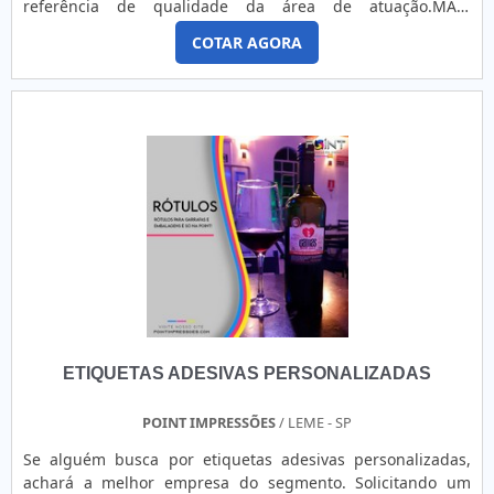
referência de qualidade da área de atuação.MAIS
empresa foca sempre na qualidade final para fidelização do
INFORMAÇÕES SOBRE ETIQUETAS ADESIVAS
cliente com parcerias duradouras.QUALIDADE
COTAR AGORA
INDUSTRIAISQuem está à procura de etiquetas adesivas
COMPROVADA NO SEGMENTOApenas na 4Food Print tem o
industriais em uma empresa inovadora, acha a GID -
que há de melhor no ramo de etiquetas para delivery. São
Soluções em Adesivos. Disponibilizando para os clientes
opções variadas que a empresa oferece, como etiquetas
adesivo de troca de óleo e etiquetas em aço escovado,
para diversos seguimentos, entre eles pizzarias,
focando em tecnologia e desenvolvimento no que gera
hamburguerias entre outros. Sem produzido com material
resultado ao cliente.Discorrendo ainda sobre etiquetas
de ótima qualidade e aplicação de verniz UV que garante
adesivas industriais, mais do que visar apenas
alto brilho e produção do lacre. Com o objetivo de trazer a
lucratividade, deve oferecer produtos e serviços que
satisfação a todos os clientes, a empresa entende que seu
tenham ótima qualidade e proteção, pequenos detalhes,
melhor destaque é conquistar a confiança de cada um.
mas de grande valia para saber a procedência e seriedade
Tudo isso só é possível através do investimento em
da empresa.É importante lembrar que o produto deve
equipamentos modernos e profissionais experientes.A
sempre ser adquirido com empresas especializadas no
4Food Print é uma indústria gráfica que tem despontado no
segmento. Esse tipo de cuidado ajuda a garantir a
mercado por toda seriedade e qualidade, o que garante a
qualidade e durabilidade dos materiais, além de evitar
melhor experiência de todos os clientes.
ETIQUETAS ADESIVAS PERSONALIZADAS
prejuízos com substituições frequentes de produtos que
não cumprem com suas funções adequadamente. Assim, é
possível poupar gastos desnecessários.Existem diversos
POINT IMPRESSÕES
/ LEME - SP
motivos para a GID - Soluções em Adesivos ter se tornado
Se alguém busca por etiquetas adesivas personalizadas,
destaque quando pensamos em uma empresa que entrega
achará a melhor empresa do segmento. Solicitando um
confiança e serviços de qualidade. Alguns desses motivos