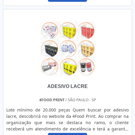
com os serviços, encontra na Point Impressões. A empresa
tem em seu escopo adesivos e adesivação de interiores,
garantindo a satisfação da venda à entrega final, com foco
total na qualidade.Discorrendo ainda sobre adesivo
perfurado impressão, deve-se descartar empresas que não
tenham produtos e serviços com ótima qualidade e
excelente custo-benefício, pontos importantes que ficam de
fora no planejamento de empresas que visam apenas o
lucro, deixando a desejar nos outros fatores.Existem muitas
formas diferentes de demonstrar conhecimento e
autoridade em sua área de atuação. Os motivos pelos quais
a Point Impressões é destaque sempre que buscar por
adesivo perfurado para impressão: Colaboradores
ADESIVO LACRE
proativos; Profissionais com vasta experiência na área;
Trabalhadores de alta qualidade; Escritório de alta
qualidade onde são realizadas as atividades; Tecnologia de
4FOOD PRINT
/ SÃO PAULO - SP
ponta; Equipamentos de última geração. A EMPRESA MAIS
Lote mínimo de 20.000 peças Quem buscar por adesivo
QUALIFICADA DO SEGMENTOApenas na Point Impressões é
lacre, descobrirá no website da 4Food Print. Ao comprar na
possível encontrar a solução para quem busca adesivo
organização que mais se destaca no ramo, o cliente
perfurado impressão. Líder em qualidade, a empresa
receberá um atendimento de excelência e terá a garantia
oferece uma variedade de itens como banners e