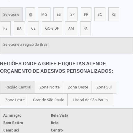
Selecione
RJ
MG
ES
SP
PR
SC
RS
PE
BA
CE
GO e DF
AM
PA
Selecione a região do Brasil
REGIÕES ONDE A GRIFE ETIQUETAS ATENDE
ORÇAMENTO DE ADESIVOS PERSONALIZADOS:
Região Central
Zona Norte
Zona Oeste
Zona Sul
Zona Leste
Grande São Paulo
Litoral de São Paulo
Aclimação
Bela Vista
Bom Retiro
Brás
Cambuci
Centro