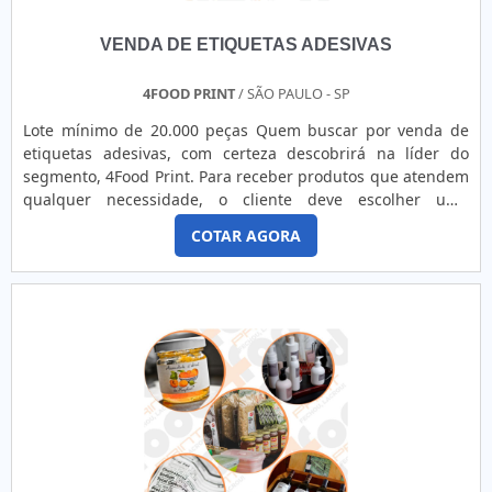
VENDA DE ETIQUETAS ADESIVAS
4FOOD PRINT
/ SÃO PAULO - SP
Lote mínimo de 20.000 peças Quem buscar por venda de
etiquetas adesivas, com certeza descobrirá na líder do
segmento, 4Food Print. Para receber produtos que atendem
qualquer necessidade, o cliente deve escolher uma
organização que se destaque por um bom suporte pré-
COTAR AGORA
venda e tenha ampla experiência no ramo.Quando a
temática é venda de etiquetas adesivas, com a melhor mão
de obra da 4Food Print o cliente obterá assertividade e
comprometime...