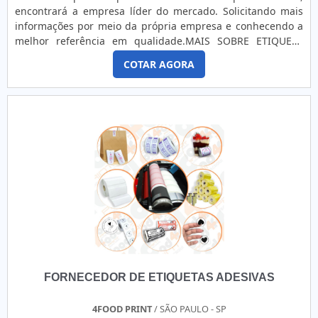
Point Impressões existem as melhores variedades no
encontrará a empresa líder do mercado. Solicitando mais
segmento quando o assunto for etiquetas adesivas
informações por meio da própria empresa e conhecendo a
personalizadas. São opções variadas que a empresa
melhor referência em qualidade.MAIS SOBRE ETIQUETA
oferece, como rótulos de vinil e películas para portas de
AUTO ADESIVA PERSONALIZADAQuem quer encontrar
vidro.Isso se deve ao fato de a empresa ser comprometida
COTAR AGORA
etiqueta auto adesiva personalizada em uma empresa que
com os serviços e segura, qualificações possíveis pelo fato
preza pela segurança, encontra na internet a GID - Soluções
de a empresa possuir escritório de alta qualidade onde são
em Adesivos. Disponibilizando para os clientes adesivo de
realizadas as atividades e equipamentos de última geração.
troca de óleo e etiquetas de patrimônio, oferecendo sempre
Tudo isso, somado a uma equipe com colaboradores
a melhor opção para o cliente final.Ainda focando na
proativos e profissionais com vasta experiência na área,
qualidade em etiqueta auto adesiva personalizada, sempre
garante o sucesso de cada cliente de ponta a ponta..
deve-se buscar uma empresa que tenha produtos e
serviços com ótima qualidade e precisão, detalhes que
passam despercebidos e podem gerar prejuízo futuros para
os clientes.É importante lembrar que o produto deve
sempre ser adquirido com empresas especializadas no
segmento. Esse tipo de cuidado ajuda a garantir a
qualidade e durabilidade dos materiais, além de evitar
prejuízos com substituições frequentes de produtos que
FORNECEDOR DE ETIQUETAS ADESIVAS
não cumprem com suas funções adequadamente. Assim, é
possível poupar gastos desnecessários.Existem diversos
motivos para a GID - Soluções em Adesivos ter se tornado
4FOOD PRINT
/ SÃO PAULO - SP