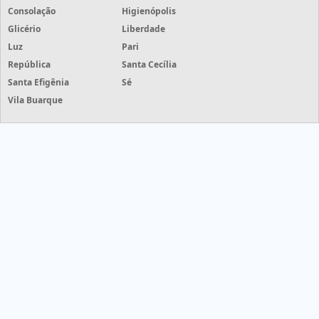
Consolação
Higienópolis
Glicério
Liberdade
Luz
Pari
República
Santa Cecília
Santa Efigênia
Sé
Vila Buarque
Grife Etiquetas - Grife Etiquetas - cotações de etiquetas com
mais de 50 empresas
HOME
PRODUTOS
INFORMAÇÕES