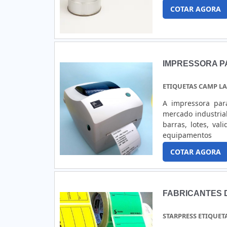
COTAR AGORA
IMPRESSORA P
ETIQUETAS CAMP L
A impressora par
mercado industria
barras, lotes, va
equipamentos s
alimentícias;Ind
COTAR AGORA
outros.DETALHES
muito eficiente p
impressão. Isso 
evidência sem 
FABRICANTES 
logomarca. Dispon
para etiquetas p
STARPRESS ETIQUET
grandes empresas