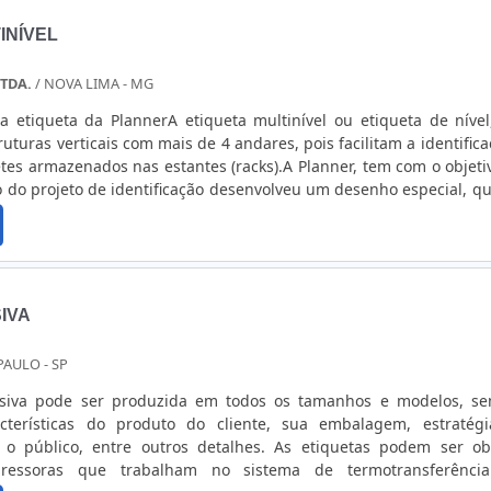
INÍVEL
LTDA.
/ NOVA LIMA - MG
a etiqueta da PlannerA etiqueta multinível ou etiqueta de nível
uturas verticais com mais de 4 andares, pois facilitam a identifica
tes armazenados nas estantes (racks).A Planner, tem com o objeti
ão do projeto de identificação desenvolveu um desenho especial, qu
eja direcionada no momento da instalação.Entre em contato 
mais sobre a etiqueta multinível que a empresa disponibiliza
gens para quem opta pelo seu uso.Saiba mais informações baixa
IVA
PAULO - SP
siva pode ser produzida em todos os tamanhos e modelos, s
cterísticas do produto do cliente, sua embalagem, estratég
o público, entre outros detalhes. As etiquetas podem ser ob
ssoras que trabalham no sistema de termotransferência.