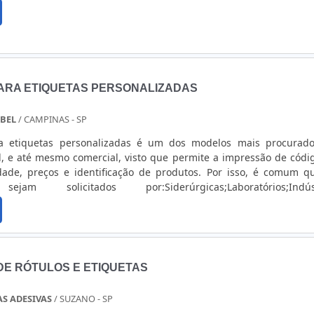
ARA ETIQUETAS PERSONALIZADAS
ABEL
/ CAMPINAS - SP
a etiquetas personalizadas é um dos modelos mais procurad
l, e até mesmo comercial, visto que permite a impressão de códi
lidade, preços e identificação de produtos. Por isso, é comum q
ejam solicitados por:Siderúrgicas;Laboratórios;Indúst
ústrias farmacêuticas;Indústrias de produtos eletrônicos;
 VALIOSOS SOBRE O PRODUTOExpondo de forma simples, o mod
or auxiliar a reduzir significativamente os gastos com esse ti
porque a aquisição permite que os produtos sejam colocad
ter que pagar terceiros para realizar uma etiqueta
DE RÓTULOS E ETIQUETAS
ível no mercado em diversos modelos, formatos e marcas, a impre
ersonalizadas pode atender as necessidades de pequenas, méd
AS ADESIVAS
/ SUZANO - SP
, desde que adquiridas com cuidado em excelentes forneced