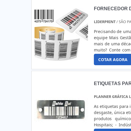
oferecidas pel
FORNECEDOR D
materiais;Prontas 
e textos.A etique
LIDERPRINT
/ SÃO PA
brilho na face fr
modelos de etiqu
Precisando de uma
utilizada para di
equipe Mais Gestã
de aplicações que
mais de uma décad
são utilizados 
muito? Conte com
rasga. GARANTIA
2000 dispõe de ser
COTAR AGORA
melhor resultado
para a sua empresa
certificar de que
Camp Label é uma
oferecendo máxim
ETIQUETAS PAR
setor comercial. .
PLANNER GRÁFICA L
As etiquetas para 
desgaste, única etiqueta que re
produtos químic
Hospitais; - Indús
bebidas. A Planner desenvolveu as etiquetas para identificação patrimonial em aço inox