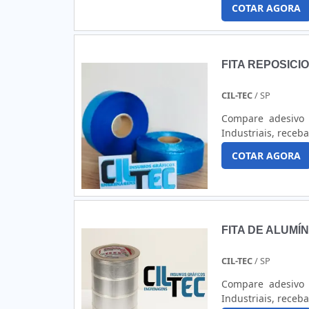
COTAR AGORA
com código de ....
FITA REPOSIC
CIL-TEC
/ SP
Compare adesivo 
Industriais, receb
COTAR AGORA
FITA DE ALUMÍN
CIL-TEC
/ SP
Compare adesivo 
Industriais, receb