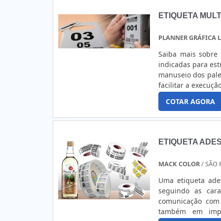
ETIQUETA MULT
PLANNER GRÁFICA 
Saiba mais sobre 
indicadas para estr
manuseio dos pale
facilitar a execuç
com que a seta s
COTAR AGORA
Planner e saiba 
diversas as vanta
PDF.
ETIQUETA ADES
MACK COLOR
/ SÃO 
Uma etiqueta ade
seguindo as cara
comunicação com 
também em impre