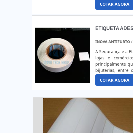
campanhas promoc
COTAR AGORA
as quais estão: 
Impressão digita
podem ajudar a ma
exposição das et
ETIQUETA ADES
acabamento com ve
referência em eti
INOVA ANTIFURTO
/
com o produto do c
A Segurança e a E
lojas e comérci
principalmente qu
bijuterias, entre
instala-se nos pro
COTAR AGORA
alarme instalado 
são feitas de pap
barras. Normalme
passar pelo alarme
de uma microbater
emite uma frequênc
alarme. Por sere
furtando não reti
possuem um adesi