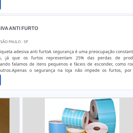
ionais, as etiquetas podem ser impressas de algumas formas, 
Impressão de etiquetas adesivas em Off-Set para grandes tira
l para tiragens menores.Informações adicionaisAlguns tratam
nter as etiquetas em bom estado em condições adversas. No ca
iquetas adesivas às intempéries do tempo, é essencial uti
IVA ANTI FURTO
rniz ultravioleta. Outra opção é o tratamento corona.A Mack Co
queta adesiva com um perfeito acabamento, feitas totalmente de a
 SÃO PAULO - SP
liente.Peça já uma cotação dos adesivos para empresas!
tiqueta adesiva anti furtoA segurança é uma preocupação constan
os, já que os furtos representam 25% das perdas de prod
ando falamos de itens pequenos e fáceis de esconder, como ro
 outros.Apenas o segurança na loja não impede os furtos, por 
dutos a chamada etiqueta adesiva anti furto, que serve para 'avisa
na frente da loja que aquele produto está sendo roubado.As etiq
el couchê, são finas e muito parecidas com etiquetas de códi
nte, são encontradas em dois tipos: com placas metálicas qu
, emite uma frequência específica, ou a mais utilizada que é com
ia e uma antena com duas frequências (RF e AM) em seu interior
ia magnética para o receptor instalado na saída da loja, dispara
m pequenas, acabam passando despercebidas e a pessoa que
ra a etiqueta, sendo facilmente denunciada pelo alarme.As etiq
vo que pode ser colado em superfícies planas e, para evitar 