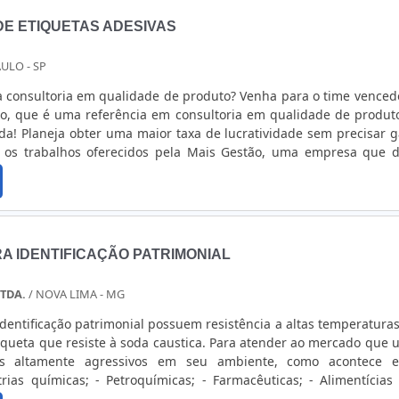
a etiqueta: Fornecidas em variedades de tamanhos, cor
E ETIQUETAS ADESIVAS
para utilização na máquina;Baixo custo por rolo;Pré-impressão de 
ta couchê é um material auto-adesivo com superfície lisa, poss
ULO - SP
ontal de alta qualidade. Possibilidade de personalização de div
etas para identificação.Além disso, a impressora Zebra pod
 consultoria em qualidade de produto? Venha para o time venced
versos modelos, como papel que atende aos requisitos de uma vari
o, que é uma referência em consultoria em qualidade de produt
 não exigem durabilidade a produtos químicos ou abrasão e BOP
a! Planeja obter uma maior taxa de lucratividade sem precisar g
pela maior resistência por ser um material plástico qu
 os trabalhos oferecidos pela Mais Gestão, uma empresa que 
 DE ALTA EFICIÊNCIA EM RIBBON IMPRESSORA ZEBRAPara alcan
viços de Assessoria Empresarial e consultoria em qualidade de pr
 é preciso ter atenção também ao fornecedor do produto, pa
! Focada....
 tudo é de ótima procedência e da garantia de qualidade. A Etiq
 fabricante que atua há 15 anos em todo o Estado de São 
a excelência em rótulos e etiquetas para indústrias e empres
A IDENTIFICAÇÃO PATRIMONIAL
TDA.
/ NOVA LIMA - MG
identificação patrimonial possuem resistência a altas temperaturas
siste à soda caustica. Para atender ao mercado que utiliza
os altamente agressivos em seu ambiente, como acontece e
trias químicas; - Petroquímicas; - Farmacêuticas; - Alimentícias