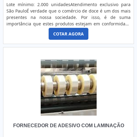
segmento de etiquetas adesivas. A empresa objetiva
Lote mínimo: 2.000 unidadesAtendimento exclusivo para
garantir a satisfação da venda à entrega final, com foco
São PauloÉ verdade que o comércio de doce é um dos mais
total na qualidade. O time conta com colaboradores
presentes na nossa sociedade. Por isso, é de suma
proativos que esperam seu contato para melhor
importância que estes produtos estejam em conformidade
atender.QUALIDADE COMPROVADA NO SEGMENTONa Tag
com os órgãos de proteção ao consumidor, oferecendo,
Color sempre tem a solução mais buscada na área de
COTAR AGORA
desta forma, não só um produto de alta qualidade como
etiquetas adesivas. A empresa oferece opções como
também em uma embalagem adequada, que colabore com
etiquetas em bobina e impressoras com ótima qualidade e
a sua proteção e que contenha rótulos adesivos para doces.
assertividade.Com a organização é possível tirar as suas
Funcionalidade dos rótulos adesivos para docesOs rótulos
dúvidas sobre os serviços do ramo, além de contar com os
são os itens utilizados para informar aos consumidores
melhores profissionais e instalações. Assim, conquistando a
antes da compra sobre informações fundamentais as quais
confiança e a satisfação dos clientes, que são os maiores
eles devem sempre estar cientes. Entre elas: Ingredientes
objetivos da marca. A Tag Color é uma empresa que tem
utilizados na produção; Prazos de validade e fabricação;
sido apontada de forma positiva no segmento por toda
Empresa responsável pela produção.Desta forma, podemos
seriedade e qualidade, o que comprova sua essência de
considerar que os rótulos para doces é um dos
trazer o melhor aos clientes no mercado. Saiba mais
responsáveis por realizar a comunicação entre as empresas
solicitando um orçamento!.
e consumidores. E, desta forma, investir na produção
destes itens de maneira qualificada, colaborando
diretamente com a percepção que o cliente tem para com o
FORNECEDOR DE ADESIVO COM LAMINAÇÃO
seu negócio.Rótulos adesivos de alta qualidade para
docesConte com a mais indicada empresa do ramo de