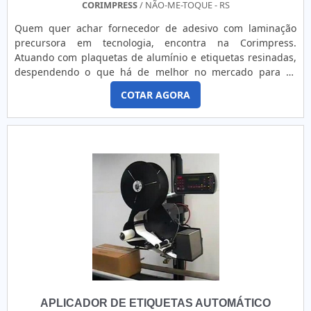
rótulos adesivos. Entre em contato com a Borges Etiquetas e
CORIMPRESS
/ NÃO-ME-TOQUE - RS
adquira estes acessórios extremamente resistentes,
Quem quer achar fornecedor de adesivo com laminação
sofisticados e de ótimo preço. Entre em contato com a
precursora em tecnologia, encontra na Corimpress.
equipe especializada da empresa e saiba mais!
Atuando com plaquetas de alumínio e etiquetas resinadas,
despendendo o que há de melhor no mercado para os
clientes. Tudo isso só é possível graças ao time de
COTAR AGORA
profissionais especializados e as instalações de alto
padrão.MAIS INFORMAÇÕES RELEVANTES SOBRE A
EMPRESASem trocar o foco sobre adesivo com laminação,
na essência da empresa a mesma deve prezar pelos
produtos e serviços com durabilidade e confiança,
características simples mas que mostram o
comprometimento da empresa com os clientes. Além disso,
a Corimpress garante aos consumidores:Alta
qualidade;Eficiência;Melhor custo benefício.E pensando no
cliente, além de toda qualidade e tecnologia, ainda oferece
soluções de impressão e adesivamento para o sucesso dos
produtos com responsabilidade com a marca, com o prazo
de entrega, qualidade, dubilidade e respeito ao meio
ambiente e produtos à pronta entrega.Reconhecida por ser
APLICADOR DE ETIQUETAS AUTOMÁTICO
líder no mercado e altamente qualificada, qualificações