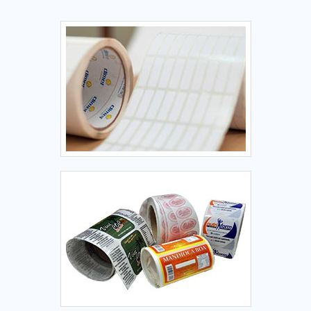
empresa que tenha produtos e serviços com ótima
qualidade e proteção, características simples mas que
mostram o comprometimento da empresa com seus
clientes.Tudo isso que já foi explorado é a razão pela qual a
Etiquetas âncora tem tecnologia de ponta no segmento de
fabricação de etiquetas. Aqui o objetivo é garantir o que há
de melhor para fidelizar nossos clientes. Boas razões pelas
quais a Etiquetas âncora é destaque quando pesquisar por
fita personalizada com logomarca: Comprometida com os
serviços; Responsável; Altamente qualificada; Tecnologia de
ponta; Escritório de alta qualidade onde são realizadas as
atividades; Equipamentos de última geração.Então
aproveite esta oportunidade, nossa equipe está sempre a
disposição para um atendimento personalizado para fita
personalizada com logomarca. O time é composto por
profissionais que esperam seu contato para melhor atendê-
lo.OUTRAS INFORMAÇÕES SOBRE A ETIQUETAS
ÂNCORASomente na Etiquetas âncora tem tudo que se
precisa para fabricação de etiquetas. São opções variadas
que a empresa oferece, como etiquetas personalizadas e
etiquetas adesivas com ótima qualidade e precisão.Se