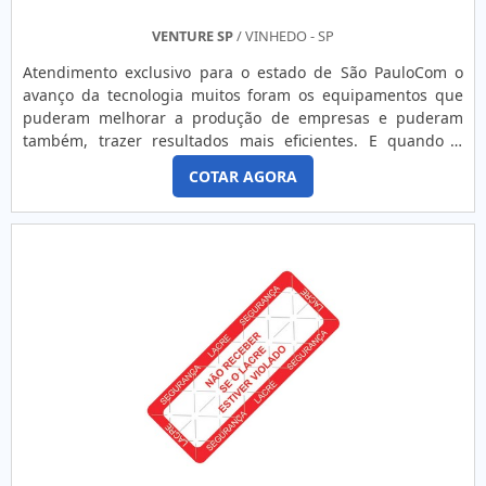
construídas pela empresa focar as ações no resultado final
e tendo com know-how adquirido em mais de 30 anos de
VENTURE SP
/ VINHEDO - SP
experiência, investe em produtos e serviços que atendem
Atendimento exclusivo para o estado de São PauloCom o
as expectativas dos clientes, atuando com fornecedores que
avanço da tecnologia muitos foram os equipamentos que
prezam pela qualidade e excelência nos produtos sempre
puderam melhorar a produção de empresas e puderam
atentos às novas tecnologias, FORNECEDOR DE ADESIVO
também, trazer resultados mais eficientes. E quando o
COM LAMINAÇÃO DE ALTA QUALIDADESomente na
assunto é etiquetagem, podemos mencionar o aplicador de
Corimpress é possível encontrar o que há de melhor no
COTAR AGORA
etiquetas automático. Esse tipo de equipamento pode
mercado de distribuidor de adesivo com laminação. Aqui os
aplicar etiquetas com velocidade e assertividade em uma
clientes encontram ítens como adesivos e etiquetas e
série de superfícies diferentes, por exemplo: Garrafas;
etiquetas resinadas. .
Sachês; Caixas; Palet’s, etc.O aplicador de etiqueta
automátic.