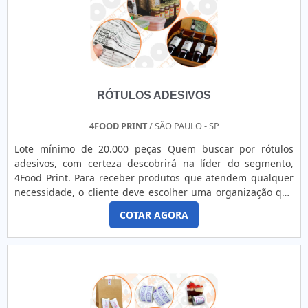
RÓTULOS ADESIVOS
4FOOD PRINT
/ SÃO PAULO - SP
Lote mínimo de 20.000 peças Quem buscar por rótulos
adesivos, com certeza descobrirá na líder do segmento,
4Food Print. Para receber produtos que atendem qualquer
necessidade, o cliente deve escolher uma organização que
se destaque por um bom suporte pré-venda e tenha ampla
COTAR AGORA
experiência no ramo.MAIS DETALHES INTERESSANTES
SOBRE RÓTULOS ADESIVOSQuem precisa de rótulos
adesivos em uma empresa comprometida com seus
serviços, consegue encont...