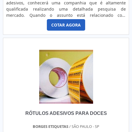
adesivos, conhecerá uma companhia que é altamente
qualificada realizando uma detalhada pesquisa de
mercado. Quando o assunto está relacionado com
empresas de etiquetas e rótulos adesivos, com a Tag Color
COTAR AGORA
obterá excelente custo-benefício com manutenção e
comercialização de produtos para automação.MAIS SOBRE
AS EMPRESAS DE ETIQUETAS E RÓTULOS ADESIVOSHá
muitas maneiras eficientes de demonstrar competência e
excelência para se destacar entre as empresas de etiquetas
e rótulos adesivos. A Tag Color foca seus recursos em
oferecer aos clientes uma estrutura com: Escritório de alta
qualidade onde são realizadas as atividades; Fornecedores
certificados com ISO 9000; Estrutura suficiente para
atender todas as demandas. Não obstante, quando falamos
em empresas de etiquetas e rótulos adesivos, na essência
da empresa, a mesma deve prezar pelos produtos e
serviços com ótima qualidade e proteção, pontos
importantes que ficam de fora no planejamento de
RÓTULOS ADESIVOS PARA DOCES
empresas que visam apenas o lucro, deixando a desejar nos
outros fatores.É por esses e outros motivos que a Tag Color
é comprometida com os serviços quando se explora o
BORGES ETIQUETAS
/ SÃO PAULO - SP