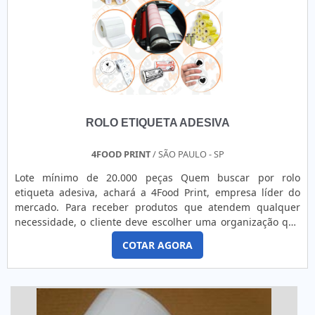
ROLO ETIQUETA ADESIVA
4FOOD PRINT
/ SÃO PAULO - SP
Lote mínimo de 20.000 peças Quem buscar por rolo
etiqueta adesiva, achará a 4Food Print, empresa líder do
mercado. Para receber produtos que atendem qualquer
necessidade, o cliente deve escolher uma organização que
se destaque por um bom suporte pré-venda e tenha ampla
COTAR AGORA
experiência no ramo.Quando a questão é rolo etiqueta
adesiva, na 4Food Print o cliente obterá proteção e
comprometimento com o resultado final.MAIS DETALHES
INTERESSANTES...