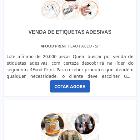
VENDA DE ETIQUETAS ADESIVAS
4FOOD PRINT
/ SÃO PAULO - SP
Lote mínimo de 20.000 peças Quem buscar por venda de
etiquetas adesivas, com certeza descobrirá na líder do
segmento, 4Food Print. Para receber produtos que atendem
qualquer necessidade, o cliente deve escolher uma
organização que se destaque por um bom suporte pré-
COTAR AGORA
venda e tenha ampla experiência no ramo.Quando a
temática é venda de etiquetas adesivas, com a melhor mão
de obra da 4Food Print o cliente obterá assertividade e
comprometime...