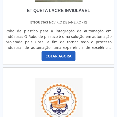
São fabricadas utilizando diversos processos.A Corimpress
dispões de um espaço físico de 1.000m² e atua
ETIQUETA LACRE INVIOLÁVEL
principalmente junto ao ramo industrial, fornecendo
adesivos industriais, resinados, painéis de policarbonato,
plaquetas de identificação patrimonial de alumínio,
ETIQUETAS NC
/ RIO DE JANEIRO - RJ
adesivos de segurança, envelopamento, sinalização
Robo de plastico para a integração de automação em
corporativa, rotulagem e muito soluções que atendem,
indústrias O Robo de plastico é uma solução em automação
também, as necessidades de personalização de ambientes
projetada pela Cosa, a fim de tornar todo o processo
corporativos nos segmentos comercial, gastronômico,
industrial de automação, uma experiência de excelência.
hospitalar, de serviços e eventos.empresa especializada em
Desenvolvido dentro da mais alta tecnologia em peças e
EtiquetasCom know-how adquirido em mais de 30 anos de
COTAR AGORA
robótica. Cada vez mais utilizados na indústria, os robôs
experiência, investindo em produtos e serviços que
facilitam processos de automação comercial e industrial, na
atendem as expectativas dos clientes, atuando com
aplicação de técnicas, softwares ou equipamentos
fornecedores que prezam pela qualidade e excelência em
específic....
seus produtos e atentos às novas tecnologias, a Corimpress
é reconhecida pela excelente qualidade de seus produtos,
pela tecnologia de última geração empregada e pela
agilidade e confiabilidade assegurada pelos seus processos
produtivos. Solicite já um orçamento das etiquetas de
advertência para máquinas!.