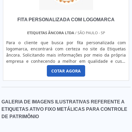
FITA PERSONALIZADA COM LOGOMARCA
ETIQUETAS ÂNCORA LTDA
/ SÃO PAULO - SP
Para o cliente que busca por fita personalizada com
logomarca, encontrará com certeza no site da Etiquetas
âncora. Solicitando mais informações por meio da própria
empresa e conhecendo a melhor em qualidade e custo
benefício.É isso! Quando a busca é por fita personalizada
COTAR AGORA
com logomarca, com os profissionais da Etiquetas âncora
poderá contar assertividade com comprometimento com os
resultados dos clientes.OUTRAS INFORMAÇÕES SOBRE FITA
PERSONALIZADA COM LOGOMARCAA Etiquetas âncora
centraliza sua estratégia em criar aos parceiros uma
GALERIA DE IMAGENS ILUSTRATIVAS REFERENTE A
estrutura com tecnologia de ponta e escritório de alta
ETIQUETAS ATIVO FIXO METÁLICAS PARA CONTROLE
qualidade onde são realizadas as atividades, tudo para
DE PATRIMÔNIO
garantir fita personalizada com logomarca com ótima
qualidadeNão obstante, quando falamos em fita
personalizada com logomarca, sempre deve-se buscar uma