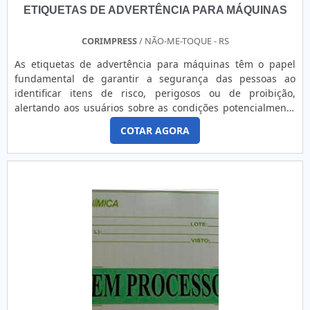
ETIQUETAS DE ADVERTÊNCIA PARA MÁQUINAS
CORIMPRESS
/ NÃO-ME-TOQUE - RS
As etiquetas de advertência para máquinas têm o papel
fundamental de garantir a segurança das pessoas ao
identificar itens de risco, perigosos ou de proibição,
alertando aos usuários sobre as condições potencialmente
arriscadas.o produto é utilizado em diversos locaisOu seja,
COTAR AGORA
são regidas por normas administrativas que exigem
identificação através de placas e avisos para que pessoas
ligadas ao trabalho bem como agentes externos sejam
protegidos desta máquina potencialmente perigosa. E
atendem a muitos tipos de setores da indústria de serviços,
principalmente empresas ligadas a:Engenharia
química,Engenharia elétrica;Engenharia
Civil;Transporte;Construção.As etiquetas podem ser feitas
em materiais rígidos e flexíveis, em aço, aço inox, alumínio,
PVC, PETG, acrílico, com ou sem adesivo. Normalmente, com
o intuito de chamar a atenção e trazer a mensagem de
imediato, são feitas com letras grandes e cores chamativas.