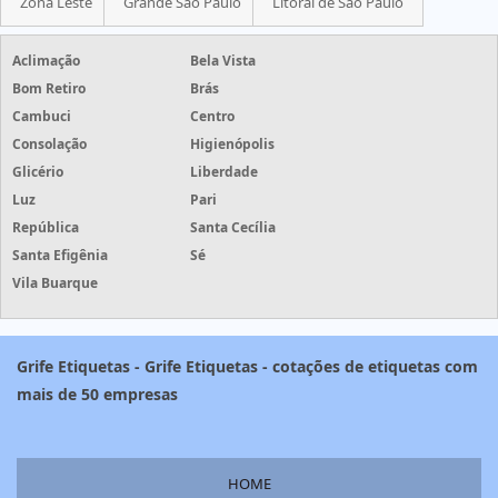
Zona Leste
Grande São Paulo
Litoral de São Paulo
Aclimação
Bela Vista
Bom Retiro
Brás
Cambuci
Centro
Consolação
Higienópolis
Glicério
Liberdade
Luz
Pari
República
Santa Cecília
Santa Efigênia
Sé
Vila Buarque
Grife Etiquetas - Grife Etiquetas - cotações de etiquetas com
mais de 50 empresas
HOME