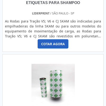
ETIQUETAS PARA SHAMPOO
LIDERPRINT
/ SÃO PAULO - SP
As Rodas para Tração V5; V6 e CJ SKAM são indicadas para
empilhadeiras da linha SKAM ou para outros modelos do
equipamento de movimentação de carga, as Rodas para
Tração V5; V6 e CJ SKAM são revestidos em poliuretano,
produto bastante utiizado em cargas. A Elevatio
COTAR AGORA
Empilhadeiras é uma conceituada empresa que atua no
segmento de empilhadeiras e Rodas para Tração V5; V6 e CJ
SKAM, tendo foco em comercialização em peças de
multimarcas como: Skam, L...
Você também pode se interessar por
Etiquetas rótulos
, só
aqui no Soluções Industriais você consegue as melhores
indústrias..