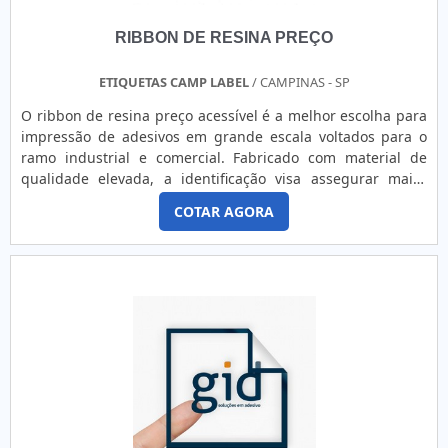
RIBBON DE RESINA PREÇO
ETIQUETAS CAMP LABEL
/ CAMPINAS - SP
O ribbon de resina preço acessível é a melhor escolha para
impressão de adesivos em grande escala voltados para o
ramo industrial e comercial. Fabricado com material de
qualidade elevada, a identificação visa assegurar maior
segurança para o cliente durante a aquisição,
COTAR AGORA
principalmente quando se trata de alimentos. VANTAGENS E
DIFERENCIAIS DO PRODUTO De modo breve e resumido, o
ribbon de resina é bastante versátil, pois pode ser
fabricado em diferentes tamanhos e cores. Não só isso, o
produto pode ser destinado a uma multiplicidade de
aplicações, o que garante ao cliente uma melhor relação
custo-benefício, que faz toda a diferença na atualidade. Em
explicação, o ribbon fabricado em resina pode ser aplicado
nas mais diversas superfícies, pois é bastante resistente.
Além disso, o modelo é ideal para ambientes úmidos ou
pouco arejados. É importante citar, ainda, que a utilização