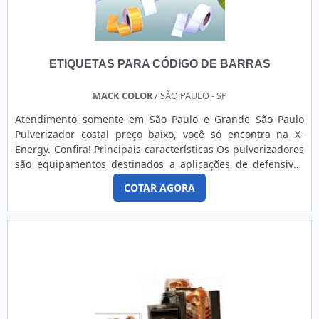
área de atuação. A GID - Soluções em Adesivos se mostra
referência por ter: Soluções práticas e inovadoras que
garantem qualidade em todos os serviços prestados;
Revolução no critério de adesivos; Atendimento de forma
ETIQUETAS PARA CÓDIGO DE BARRAS
personalizada para cada cliente; Escritório de alta
qualidade onde são realizadas as atividades.Ainda com
uma visão analítica sobre adesivo vinil fosco, mais do que
MACK COLOR
/ SÃO PAULO - SP
visar apenas lucratividade, deve oferecer produtos e
Atendimento somente em São Paulo e Grande São Paulo
serviços que tenham ótima qualidade e excelente custo-
Pulverizador costal preço baixo, você só encontra na X-
benefício, características simples, mas que mostram o
Energy. Confira! Principais características Os pulverizadores
comprometimento da empresa com seus clientes.É por tudo
são equipamentos destinados a aplicações de defensivos
isso e muito mais que a GID - Soluções em Adesivos é uma
em terrenos de topografia irregular, pequenas plantações,
empresa altamente qualificada no segmento de etiquetas,
COTAR AGORA
locais de difícil acesso, entre outros. Também são muito
rótulos, banners e etiquetas com resina. O objetivo é
utilizados na pecuária para desinfecção de estábulos e
garantir o que há de melhor na atualidade para os
aplicação de carrapaticidas. Geralmente, estes equi....
clientes.QUALIDADES E PONTOS FORTES DA EMPRESANa
GID - Soluções em Adesivos existe variedade e qualidade
quando o assunto for etiquetas, rótulos, banners e
etiquetas com resina. São opções variadas que a empresa
oferece, como banner grande personalizado e etiquetas em
aço escovado com ótima qualidade e excelente custo-