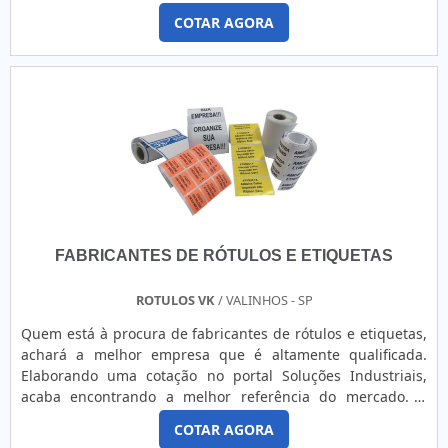
informações para potenciais consumidores, como data de
COTAR AGORA
fabricação e validade do produto, além de permitir a
rastreabilidade do produto.MAIS DETALHES IMPORTANTES
SOBRE A EMPRESAOs fabricantes atuam em diversas áreas,
como ...
FABRICANTES DE RÓTULOS E ETIQUETAS
ROTULOS VK
/ VALINHOS - SP
Quem está à procura de fabricantes de rótulos e etiquetas,
achará a melhor empresa que é altamente qualificada.
Elaborando uma cotação no portal Soluções Industriais,
acaba encontrando a melhor referência do mercado. A
Rótulos VK possui uma equipe unida, interessada e
COTAR AGORA
empenhada em realizar todos os serviços