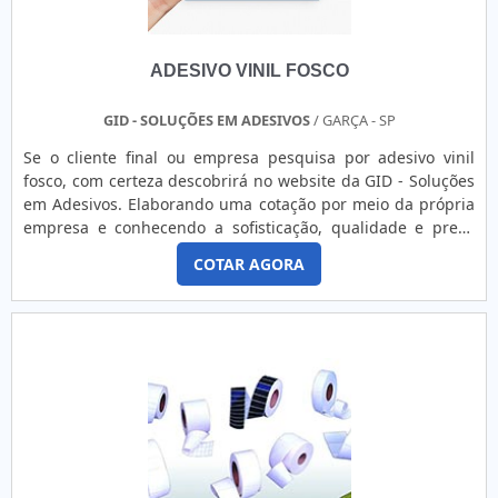
ainda pode auxiliar na divulgação de uma marca. A
aquisição do ribbon de resina proporciona ao cliente
diversas vantagens devido ao atendimento técnico
ADESIVO VINIL FOSCO
especializado de empresas de referência no segmento, que
tem a função de orientar qual a melhor opção de cor e
modelo para solucionar as necessidades do cliente. A
GID - SOLUÇÕES EM ADESIVOS
/ GARÇA - SP
seguir, serão destacados os diferenciais da
Se o cliente final ou empresa pesquisa por adesivo vinil
aquisição:Atendimento inteligente e orientado;Garantia de
fosco, com certeza descobrirá no website da GID - Soluções
fabricação e entrega no prazo;Material de longa
em Adesivos. Elaborando uma cotação por meio da própria
durabilidade e resistente;Grande variedade de design,
empresa e conhecendo a sofisticação, qualidade e preço
formas e cores.RIBBON DE RESINA PREÇO JUSTO E
justo em um só lugar.Quando a questão é adesivo vinil
ACESSÍVELA Etiquetas Camp Label fabrica e distribui
COTAR AGORA
fosco, com os profissionais especializados da GID - Soluções
rótulos, adesivos, etiquetas, dentre outros produtos para os
em Adesivos o cliente encontrará ótima qualidade com
setores comercial e industrial com objetivo de expandir as
pagamento acessível.ALGUNS DETALHES SOBRE ADESIVO
suas marcas e ampliar o público consumidor de seus
VINIL FOSCOA GID - Soluções em Adesivos foca seus
clientes. A empresa atende seus clientes há 15 anos em
esforços em oferecer aos clientes uma estrutura com
todo o estado de São Paulo. Solicite um orçamento!.
escritório de alta qualidade onde são realizadas as
atividades e biblioteca técnica de apoio, tudo isso para
oferecer adesivo de vinil fosco com excelente custo-
benefício.Há muitas maneiras eficientes de uma empresa
demonstrar competência, excelência e destaque em sua