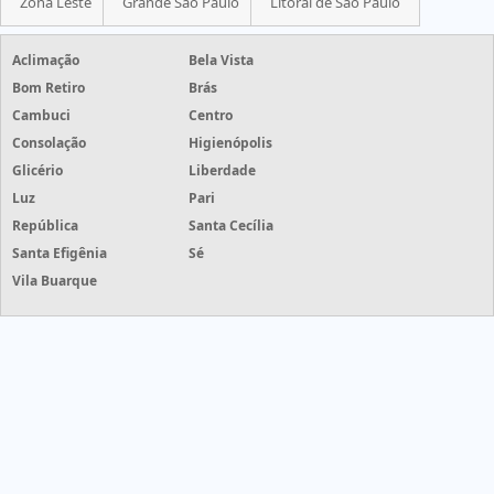
Zona Leste
Grande São Paulo
Litoral de São Paulo
Aclimação
Bela Vista
Bom Retiro
Brás
Cambuci
Centro
Consolação
Higienópolis
Glicério
Liberdade
Luz
Pari
República
Santa Cecília
Santa Efigênia
Sé
Vila Buarque
Grife Etiquetas - Grife Etiquetas - cotações de etiquetas com
mais de 50 empresas
HOME