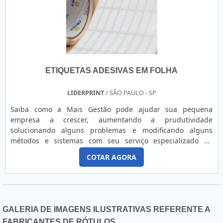
ETIQUETAS ADESIVAS EM FOLHA
LIDERPRINT
/ SÃO PAULO - SP
Saiba como a Mais Gestão pode ajudar sua pequena
empresa a crescer, aumentando a prudutividade
solucionando alguns problemas e modificando alguns
métodos e sistemas com seu serviço especializado de
consultoria para pequenas empresas. Ninguém sabe mais
COTAR AGORA
sobre os processos empresariais e o funcionamento de tudo
de uma organização do que o próprio empresário. É
necessário o acúmulo de anos de experiência para que
alguns empresários saibam falar tão s....
GALERIA DE IMAGENS ILUSTRATIVAS REFERENTE A
FABRICANTES DE RÓTULOS