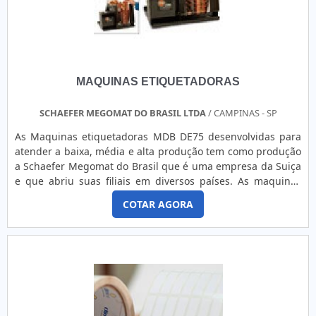
benefício.A empresa também conta com um atendimento
qualificado, através de funcionários especializados e
cuidadosos, que entendem a necessidade de cada cliente.
Também foram investidos valores consideráveis em
instalações de qualidade, aumentando a eficiência da
marca.A GID - Soluções em Adesivos é uma empresa que
MAQUINAS ETIQUETADORAS
tem se destacado no segmento pela seriedade e qualidade
que garante a melhor experiência de todos os clientes.
SCHAEFER MEGOMAT DO BRASIL LTDA
/ CAMPINAS - SP
As Maquinas etiquetadoras MDB DE75 desenvolvidas para
atender a baixa, média e alta produção tem como produção
a Schaefer Megomat do Brasil que é uma empresa da Suiça
e que abriu suas filiais em diversos países. As maquinas
etiquetadoras além de resolver problemas de ergonomia,
COTAR AGORA
ainda conseguem melhorar o processo de alimentação das
etiquetas. A mesma é retirada do papel e a sobra é
bobinada. Para conhecer mais sobre o trabalho da empresa
e de s....