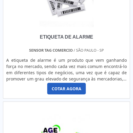
ETIQUETA DE ALARME
SENSOR TAG COMERCIO
/ SÃO PAULO - SP
A etiqueta de alarme é um produto que vem ganhando
força no mercado, sendo cada vez mais comum encontrá-lo
em diferentes tipos de negócios, uma vez que é capaz de
promover um grau elevado de segurança às mercadorias, o
que se mostra um benefício que por si só justifica o
COTAR AGORA
investimento.Esta etiqueta pode ser do tipo adesiva, sendo
mais prática, pois logo após a confirmação do pagamento
no caixa, não há a necessidade de que seja desacoplada do
produto, sendo utilizada uma única vez. Já a etiqueta r.