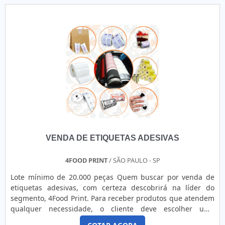
acordo com a aplicação final, ou seja, de acordo com cada
tipo destino.Conheça mais sobre a etiqueta de alumínio
clicando no botão abaixo e solicitando um orçamento.Veja
maiores informações no PDF.
VENDA DE ETIQUETAS ADESIVAS
4FOOD PRINT
/ SÃO PAULO - SP
Lote mínimo de 20.000 peças Quem buscar por venda de
etiquetas adesivas, com certeza descobrirá na líder do
segmento, 4Food Print. Para receber produtos que atendem
qualquer necessidade, o cliente deve escolher uma
organização que se destaque por um bom suporte pré-