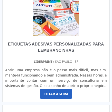
ETIQUETAS ADESIVAS PERSONALIZADAS PARA
LEMBRANCINHAS
LIDERPRINT
/ SÃO PAULO - SP
Abrir uma empresa não é o passo mais difícil, mas sim,
mantê-la funcionando e bem administrada. Nessas horas, é
importante contar com um serviço de consultoria em
sistemas de gestão. O seu sonho de abrir o próprio negócio
já foi realizado, no entanto, você percebeu que a partir
COTAR AGORA
desse momento os obstáculos são inúmeros. Manter uma
empresa, independente do seu porte, é um grande desafio,
pois cada um dos setores deve estar funcionando bem e
nenhum ....