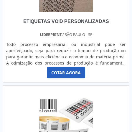
acrílico ou a base de solvente. Adesão a Superfícies: Boa
adesão a superfícies planas e ligeiramente curvas; pode
exigir testes para superfícies extremamente irregulares.
ETIQUETAS VOID PERSONALIZADAS
LIDERPRINT
/ SÃO PAULO - SP
Todo processo empresarial ou industrial pode ser
aperfeiçoado, seja para reduzir o tempo de produção ou
para garantir mais eficiência e economia de matéria-prima.
A otimização dos processos de produção é fundamental
para alcançar um desempenho adequado das etapas
COTAR AGORA
produtivas, do estoque e venda do produto final dentro de
uma empresa e isso pode ser alcançado com uma boa
assessoria em processos produtivos. Para ajudar as
empresas a melhorarem seus ....