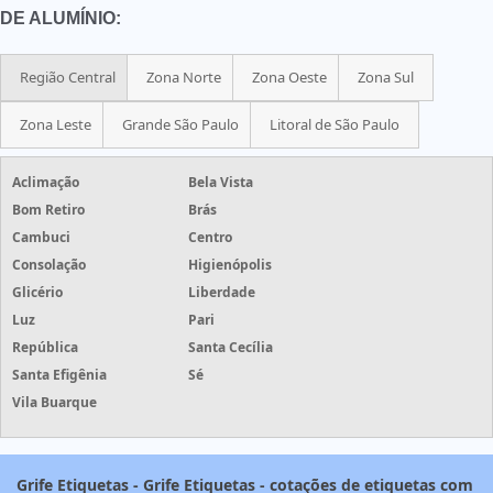
DE ALUMÍNIO:
Região Central
Zona Norte
Zona Oeste
Zona Sul
Zona Leste
Grande São Paulo
Litoral de São Paulo
Aclimação
Bela Vista
Bom Retiro
Brás
Cambuci
Centro
Consolação
Higienópolis
Glicério
Liberdade
Luz
Pari
República
Santa Cecília
Santa Efigênia
Sé
Vila Buarque
Grife Etiquetas - Grife Etiquetas - cotações de etiquetas com