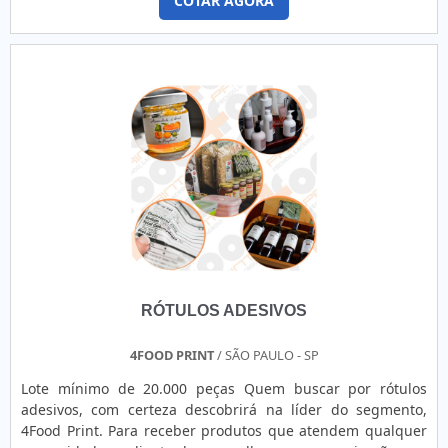
COTAR AGORA
venda e tenha ampla experiência no ramo.Quando a
temática é venda de etiquetas adesivas, com a melhor mão
de obra da 4Food Print o cliente obterá assertividade e
comprometime...
RÓTULOS ADESIVOS
4FOOD PRINT
/ SÃO PAULO - SP
Lote mínimo de 20.000 peças Quem buscar por rótulos
adesivos, com certeza descobrirá na líder do segmento,
4Food Print. Para receber produtos que atendem qualquer