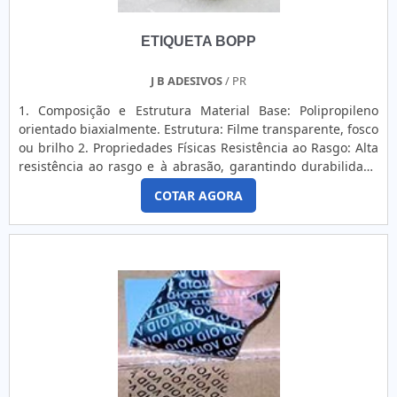
ETIQUETA BOPP
J B ADESIVOS
/ PR
1. Composição e Estrutura Material Base: Polipropileno
orientado biaxialmente. Estrutura: Filme transparente, fosco
ou brilho 2. Propriedades Físicas Resistência ao Rasgo: Alta
resistência ao rasgo e à abrasão, garantindo durabilidade
mesmo em condições adversas. Flexibilidade: Boa
COTAR AGORA
conformidade em superfícies curvas ou irregulares.
Rigidez: Geralmente mais rígido em comparação com
outros filmes plásticos, o que pode afetar a aplicação em
superfícies muito flexíveis. 3. Propriedades Químicas e
Ambientais Resistência à Umidade: Excelente resistência à
água e umidade, tornando-o ideal para ambientes úmidos.
Resistência a Solventes: Boa resistência a solventes e
produtos químicos, o que é útil para produtos químicos e
industriais. Resistência UV: Boa resistência à exposição ao
sol e luz UV, minimizando o desbotamento e a deterioração.
4. Propriedades de Adesão Tipos de Adesivo: Adesivo