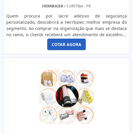
HERRBAIER
/ CURITIBA - PR
Quem procura por lacre adesivo de segurança
personalizado, descobrirá a Herrbaier, melhor empresa do
segmento. Ao comprar na organização que mais se destaca
no ramo, o cliente receberá um atendimento de excelência
e terá a garantia de adquirir produtos que solucionem
COTAR AGORA
qualquer demanda.Quando o tema é lacre adesivo de
segurança personalizado, com os profissionais
especializados da Herrbaier o cliente encontrará proteção e
atendimento eficaz a indústrias de diversos
segmentos.DIFERENCIAIS DE LACRE ADESIVO DE
SEGURANÇA PERSONALIZADOA Herrbaier foca sua
estratégia em criar para cada cliente uma estrutura com
escritório de alta qualidade onde são realizadas as
atividades e sede em localização privilegiada, tudo para se
certificar que se tenha lacre adesivo de segurança
personalizado com ótima qualidade.Há muitas maneiras
eficientes de uma companhia demonstrar competência,
excelência e destaque em sua área de atuação. A Herrbaier
se mostra referência por ter: Atendimento personalizado;