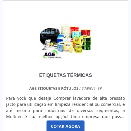
BENEFÍCIOSAlém disso, possuem numeração sequencial de
1 a “n”, tanto numérica quanto em códigos de barra, que
pode ser utilizado com a finalidade de proteger e identificar
bem na iniciativa pública e privada, com logo, códigos e
numerações visando o controle do patrimônio da empresa,
um ponto de extrema importância para segmentos como
estabelecimentos, comércio, empresas e entre outros.No
entanto, não se pode esquecer que pode ser reconhecido
pelos diferenciais que envolvem alta qualidade e eficiência,
padrões que compõem a marca registrada tornando o uso
indispensável, ainda mais hoje, no mundo empresarial que
sempre preza por diferenciação e qualidade em primeiro
ETIQUETAS TÉRMICAS
lugar. Pontos importantes do produto na lista
abaixo:Agilidade no controle patrimonial da empresa
através do código de barras inserido na placa;Fácil fixação e
AGE ETIQUETAS E RÓTULOS
/ ITAPEVI - SP
adesivação nos bens patrimoniais;Ótimo acabamento e
Para você que deseja Comprar lavadora de alta pressão
apresentação;Entre outros.PLACA DE PATRIMÔNIO
jacto para utilização em limpeza residencial ou comercial, e
RESISTENTE COM A MELHOR QUALIDADEAqui na
até mesmo para indústrias de diversos segmentos, a
Corimpress é possível garantir o que há de melhor em
Multitec é sua melhor opção! Uma empresa que possui
comunicação visual e gráfica. É possível encontrar itens
equipamentos das melhores marcas, vasta experiência no
variados com tecnologia de ponta como painéis de
COTAR AGORA
segmento de equipamentos de limpeza e conta com uma