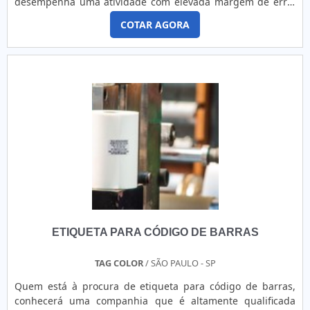
desempenha uma atividade com elevada margem de erro,
gastronômico, hospitalar, de serviços e eventos.Adesivo
com baixa produtividade e com custos em constante
resinados para equipamentos em spCom know-how
COTAR AGORA
elevação. No segmento de rotulagem de produtos este
adquirido em mais de 30 anos de experiência, investindo
desafio é antigo, mas, havia uma dificuldade que hoje está
em produtos e serviços que atendem as expectativas dos
mais fácil de ser suplantada.As rotuladoras automáticas,
clientes, atuando com fornecedores que prezam pela
solução para 9 em cada 10 empresas que precisam rotular
qualidade e excelência em seus produtos e atentos às
seus produ.
novas tecnologias, a Corimpress é reconhecida pela
excelente qualidade de seus produtos, pela tecnologia de
última geração empregada e pela agilidade e confiabilidade
assegurada pelos seus processos produtivos. Solicite já um
orçamento!.
ETIQUETA PARA CÓDIGO DE BARRAS
TAG COLOR
/ SÃO PAULO - SP
Quem está à procura de etiqueta para código de barras,
conhecerá uma companhia que é altamente qualificada