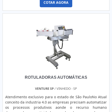
COTAR AGORA
logotipo de uma marca.o produto garante uma série de
utilidadesSendo que o produto é capaz de garantir um
excelente acabamento estético, ele é muito utilizado para
identificação do fabricante com a marca do produto ou
logotipo da empresa nos seguintes
itens:Máquinas;Equipamentos;Móveis e
utensílios;Eletrônicos;Automóveis;Acessórios em
geral.Devido ao acabamento com brilho e alto relevo, o
produto cria o efeito de “olho de peixe”, destacando ainda
mais a personalização escolhida. Além disso, o produto
ainda garante vantagens por conta de sua fácil aplicação na
superfície, trazendo beleza e muita versatilidade no local
onde é empregado, além de atender a um objetivo
funcional.A Corimpress dispões de um espaço físico de
ROTULADORAS AUTOMÁTICAS
1.000m² e atua principalmente junto ao ramo industrial,
fornecendo adesivos industriais, resinados, painéis de
policarbonato, plaquetas de identificação patrimonial de
VENTURE SP
/ VINHEDO - SP
alumínio, adesivos de segurança, envelopamento,
Atendimento exclusivo para o estado de São PauloNo Atual
sinalização corporativa, rotulagem e muito soluções que
conceito da industria 4.0 as empresas precisam automatizar
atendem, também, as necessidades de personalização de
os processos produtivos aonde o recurso humano
ambientes corporativos nos segmentos comercial,