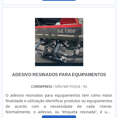
policarbonato e etiquetas resinadas. Isso acontece graças
equipe profissional altamente qualificada. Diferencial de
aos investimentos da empresa com ótimos profissionais e
Comprar lavadora de alta pressão jacto na Multitec
instalações de qualidade, buscando sempre a satisfação do
Comprar lavado....
cliente e a excelência em produtos e trabalhos..
ADESIVO RESINADOS PARA EQUIPAMENTOS
CORIMPRESS
/ NÃO-ME-TOQUE - RS
O adesivo resinados para equipamentos tem como maior
finalidade e utilização identificar produtos ou equipamentos
de acordo com a necessidade de cada cliente.
Normalmente, o adesivo, ou “etiqueta resinada”, é uma
solução sofisticada e definitiva para identificar o nome ou