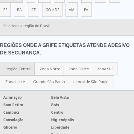
PE
BA
CE
GO e DF
AM
PA
Selecione a região do Brasil
REGIÕES ONDE A GRIFE ETIQUETAS ATENDE ADESIVO
DE SEGURANÇA:
Região Central
Zona Norte
Zona Oeste
Zona Sul
Zona Leste
Grande São Paulo
Litoral de São Paulo
Aclimação
Bela Vista
Bom Retiro
Brás
Cambuci
Centro
Consolação
Higienópolis
Glicério
Liberdade