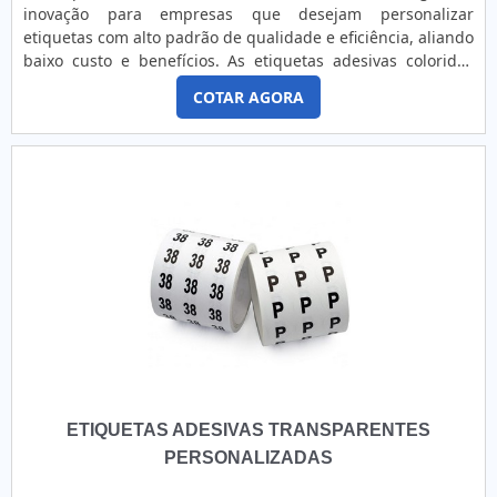
quando se procura soluções para etiqueta para código de
inovação para empresas que desejam personalizar
barras. Com foco na experiência dos clientes, oferece itens
etiquetas com alto padrão de qualidade e eficiência, aliando
variados como etiquetas em bobina e impressoras.É
baixo custo e benefícios. As etiquetas adesivas coloridas
conhecida por ser comprometida com os serviços e
podem ser de 3
responsável, qualificações construídas por focar suas ações
COTAR AGORA
tipos: Permanentes;Removíveis;Reposicionáveis.MAIS
no resultado final, tendo escritório de alta qualidade onde
INFORMAÇÕES RELEVANTES SOBRE O PRODUTOAlém disso,
são realizadas as atividades e equipamentos de última
ainda podem ser produzidas a partir de diversos
geração. Tudo isso, somado a uma equipe com
componentes conforme as necessidades de cada aplicação
colaboradores proativos e funcionários eficientes, garante o
como, por exemplo, papel couchê, laminados, offset, BOPP,
sucesso de cada cliente de ponta a ponta. Aproveite a visita
nylon, polietileno, tafetá, poliamida e materiais sintéticos. O
para acessar o site e saber mais sobre a empresa, os
adesivo pode apresentar ainda, base acrílica ou de
serviços e os produtos..
borracha.As etiquetas adesivas coloridas são muito
versáteis no que diz respeito à utilização no mercado
industrial, pois além de ser ideal para diversos setores e
indústrias, servem tanto para fortalecer uma marca, ao
criar a identidade, como para distinção e organização de
produtos. Também permitem outros tipos de
personalização como relevos, estampas holográficas,
ETIQUETAS ADESIVAS TRANSPARENTES
logomarcas, verniz, laminação, imagens inclusive aplicação
de mecanismos antifraude e impressão frente e verso, a fim
PERSONALIZADAS
de obter acabamentos perfeitos. Ainda, podem ser