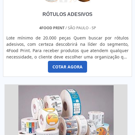
faz, o que comprova sua essência de trazer o melhor aos
clientes no mercado....
RÓTULOS ADESIVOS
4FOOD PRINT
/ SÃO PAULO - SP
Lote mínimo de 20.000 peças Quem buscar por rótulos
adesivos, com certeza descobrirá na líder do segmento,
4Food Print. Para receber produtos que atendem qualquer
necessidade, o cliente deve escolher uma organização que
se destaque por um bom suporte pré-venda e tenha ampla
COTAR AGORA
experiência no ramo.MAIS DETALHES INTERESSANTES
SOBRE RÓTULOS ADESIVOSQuem precisa de rótulos
adesivos em uma empresa comprometida com seus
serviços, consegue encont...