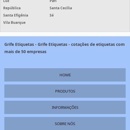
Luz
Pari
República
Santa Cecília
Santa Efigênia
Sé
Vila Buarque
Grife Etiquetas - Grife Etiquetas - cotações de etiquetas com
mais de 50 empresas
HOME
PRODUTOS
INFORMAÇÕES
SOBRE NÓS