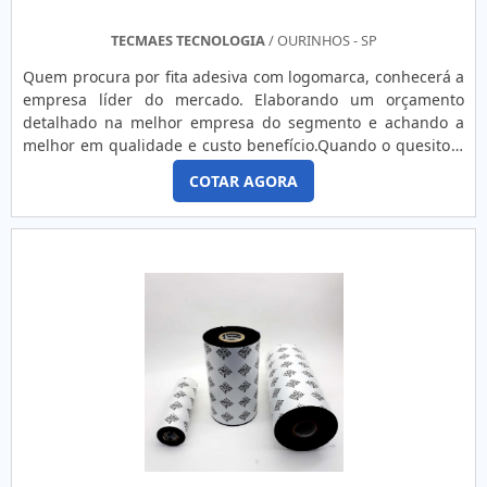
sem sombra de dúvidas, adquirir itens de qualidade
atestam o nome e a qualidade da empresa. Seguem alguns
TECMAES TECNOLOGIA
/ OURINHOS - SP
destaques do produto:Impressão de qualidade e com
Quem procura por fita adesiva com logomarca, conhecerá a
precisão; Economia; Flexibilidade de aplicações; Facilidade
empresa líder do mercado. Elaborando um orçamento
de uso; Alta produtividade.IMPRESSORA PARA ETIQUETAS
detalhado na melhor empresa do segmento e achando a
ADESIVAS DE ALTA QUALIDADESomente na Camp Label é
melhor em qualidade e custo benefício.Quando o quesito é
possível ter tudo que precisa quando o assunto for venda
fita adesiva com logomarca, com a equipe da Tecmaes o
de impressora para etiquetas adesivas personalizadas. São
COTAR AGORA
cliente conseguirá proteção com melhoria contínua através
diversas opções de itens oferecidos, como etiquetas
de novas tecnologias.UM POUCO MAIS SOBRE FITA ADESIVA
adesivas e impressoras Zebra. Mas não é apenas isso, só
COM LOGOMARCAA Tecmaes centraliza sua estratégia em
aqui ainda tem pagamento parcelado por boleto ou cartão e
criar para cada cliente uma estrutura com escritório de alta
produtos à pronta entrega.
qualidade onde são realizadas as atividades e
equipamentos automatizados, tudo isso para garantir que
se tenha fita adesiva com logomarca com excelente custo-
benefício.Há muitas maneiras eficientes de uma empresa
demonstrar competência, excelência e destaque em sua
área de atuação. A Tecmaes se mostra referência por ter:
Melhores soluções em aplicadores de etiquetas;
Transparência em valor da ética; Melhoria contínua através
de novas tecnologias; Equipamentos automatizados;