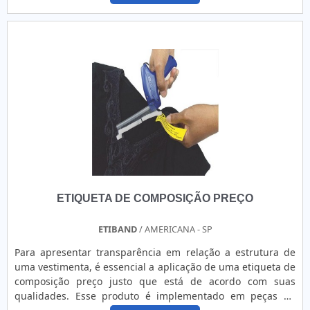
prazo de validade e o lote.DETALHES IMPORTANTES SOBRE
O ACESSÓRIOReferência no segmento, a Etiquetas Camp
Label conta com um portfólio versátil, garantindo que
diferentes materiais e embalagens possam ser etiquetados
com eficiência. É importante ressaltar que, mais do que
garantir as informações, as etiquetas servem para atestar a
identidade de uma marca, bem como evitar possíveis
transtornos. Uma empresa de referência produz itens muito
versáteis e legíveis. Isso porque, além de fornecer
informações acerca do produto, esse tipo de etiqueta serve
como um elemento decorativo, que potencializa a estética
das embalagens plásticas. Em adicional, é possível destacar
que os modelos possuem muitas variações, tais como:
ETIQUETA DE COMPOSIÇÃO PREÇO
Cores Material; Formato; Tamanho. De modo breve e
resumido, vale destacar que as etiquetas são destinadas
para uma ampla gama de setores, principalmente como
ETIBAND
/ AMERICANA - SP
lacre de caixas de pizza, lanches e de produtos
Para apresentar transparência em relação a estrutura de
farmacêuticos. Quando destinados para essas funções de
uma vestimenta, é essencial a aplicação de uma etiqueta de
segurança, o modelo é essencial para evitar violação dos
composição preço justo que está de acordo com suas
produtos durante as entregas.EMPRESA DE ETIQUETAS
qualidades. Esse produto é implementado em peças de
ADESIVAS DE REFERÊNCIAA Etiquetas Camp Label atua com