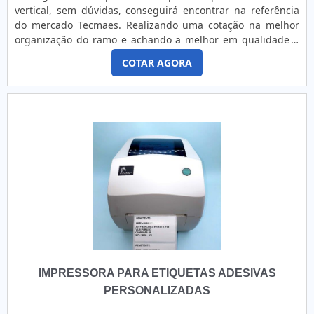
por exemplo: Controle interno; Logística de mercadorias;
vertical, sem dúvidas, conseguirá encontrar na referência
Informações de preços a varejo; Informações sobre lote e
do mercado Tecmaes. Realizando uma cotação na melhor
validade. O MELHOR ROLO DE ETIQUETAS ADESIVAS
organização do ramo e achando a melhor em qualidade e
PERSONALIZADASCom mais de 15 anos de experiência
custo benefício.Quando o tema é máquina embaladora
atendendo níveis de exigência altíssimos em todo estado de
COTAR AGORA
vertical, com a Tecmaes o cliente poderá encontrar proteção
São Paulo, a Etiquetas Camp Label é uma das principais
com comprometimento com o resultado dos clientes.MAIS
fornecedoras de rolos de etiquetas personalizadas para
SOBRE MÁQUINA EMBALADORA VERTICALA Tecmaes
empresas dos mais distintos ramos de atuação. Solicite um
canaliza seus esforços em criar aos parceiros uma estrutura
orçamento, por e-mail ou telefone, e saiba mais
com escritório de alta qualidade onde são realizadas as
informações.
atividades e biblioteca técnica de apoio, tudo para garantir
máquina embaladora vertical com excelente custo-
benefício.Há muitas maneiras eficientes de uma empresa
demonstrar competência, excelência e destaque em sua
área de atuação. A Tecmaes se mostra referência por ter:
Melhores soluções em aplicadores de etiquetas;
Transparência em valor da ética; Melhoria contínua através
de novas tecnologias; Equipamentos automatizados;
Escritório de alta qualidade onde são realizadas as
IMPRESSORA PARA ETIQUETAS ADESIVAS
atividades.Ainda focando na qualidade em máquina
embaladora vertical, deve-se ter a exatidão em orçar com
PERSONALIZADAS
empresas que prezam por produtos e serviços que tenham