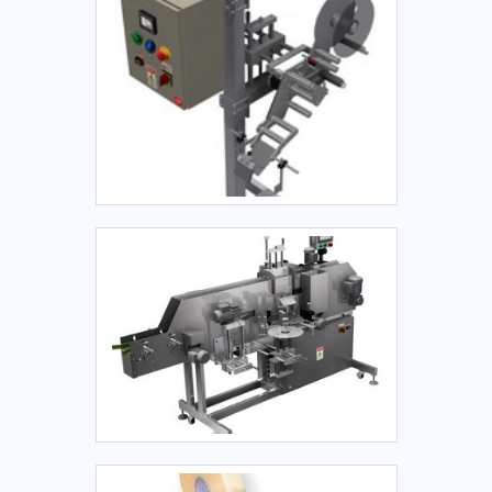
vantagens, tais como: Uma impressão mais veloz; Imagens
consideráveis em instalações de qualidade, aumentando a
com riqueza de detalhes; Possibilidade de impressão em
eficiência da marca.A Tecmaes é uma empresa que tem
diversos tipos de materiais (etiquetas feitas em papel, com
despontado no segmento pela seriedade e qualidade que
ou sem revestimento, entre outros).Altamente eficientes
garante o sucesso dos clientes de ponta a ponta.
para a impressão de dados e de código de barras, o modelo
costuma ser solicitado por setores farmacêuticos, o
hortofrutícolas, de expedições e vestuários. Versáteis, o
modelo pode ser encontrado com fita preta e no tamanho
de 110m X 74m e na opção rolo de 110m x 450m.COMPRAR
RIBBON CERA EM ÓTIMAS EMPRESASA Etiquetas Camp
Label se dedica há 15 anos a produzir etiquetas e rótulos de
vários tipos e formatos. Além disso, a empresa presta
serviços de manutenção de impressoras Zebra e Argox.
Atendendo demandas em todo o estado de São Paulo, a
companhia ainda assegura condições especiais de
pagamento. Solicite um orçamento!