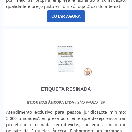
por meio da própria empresa e achando a sofisticação,
qualidade e preço justo em um só lugar.Quando a temática
é etiqueta resinada personalizada, com os melhores
COTAR AGORA
profissionais da GID - Soluções em Adesivos irá encontrar
assertividade com revolução no critério de adesivos.MAIS
SOBRE ETIQUETA RESINADA PERSONALIZADAA GID - Solu...
ETIQUETA RESINADA
ETIQUETAS ÂNCORA LTDA
/ SÃO PAULO - SP
Atendimento exclusivo para pessoa juridicaLote mínimo:
5.000 unidadesA empresa ou cliente que deseja encontrar
por etiqueta resinada, sem dúvidas, conseguirá encontrar
no site da Etiquetas Âncora. Elaborando um orçamento