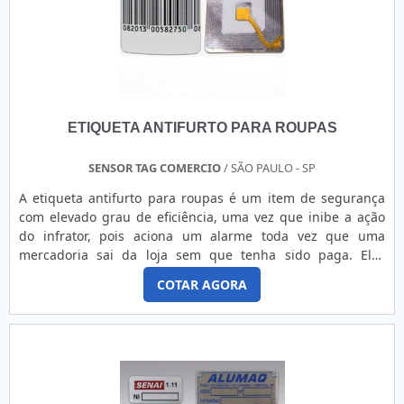
pontos importantes que ficam de fora no planejamento de
empresas que visam apenas o lucro, deixando a desejar nos
outros fatores.Existem muitas formas diferentes de
demonstrar conhecimento e autoridade em sua área de
atuação. Os motivos pelos quais a Tag Color é líder quando
precisar de onde comprar etiqueta de composição:
ETIQUETA ANTIFURTO PARA ROUPAS
Colaboradores proativos; Profissionais treinados para
confecção, manutenção e venda de produtos e manuseio de
etiquetas e rótulos; Trabalhadores de alta qualidade;
SENSOR TAG COMERCIO
/ SÃO PAULO - SP
Escritório de alta qualidade onde são realizadas as
A etiqueta antifurto para roupas é um item de segurança
atividades; Fornecedores e insumos testados e
com elevado grau de eficiência, uma vez que inibe a ação
homologados; Equipamentos de última geração. GARANTIA
do infrator, pois aciona um alarme toda vez que uma
DE QUALIDADE COMPROVADASomente na Tag Color tem o
mercadoria sai da loja sem que tenha sido paga. Elas
que há de melhor no mercado de onde comprar etiqueta de
podem ser de dois tipos: Etiquetas adesivas, que são
composição. A empresa oferece opções como etiquetas para
COTAR AGORA
utilizadas uma única vez e acompanham o produto logo
confecção de roupas e assistência técnica.É conhecida por
após a desativação no caixa; Etiquetas rígidas que são feitas
ser comprometida com os serviços e segura, conquistas
com material mais robusto e necessitam ser retiradas após
adquiridas porque investiu em uma estrutura que hoje
o pagamento no caixa, por intermédio de um
conta com escritório de alta qualidade onde são realizadas
desacoplador;.
as atividades e fornecedores certificados com ISO
9000. Tudo isso, somado à performance de uma equipe de