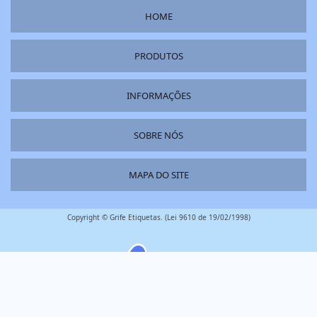
HOME
PRODUTOS
INFORMAÇÕES
SOBRE NÓS
MAPA DO SITE
Copyright © Grife Etiquetas. (Lei 9610 de 19/02/1998)
é um parceiro