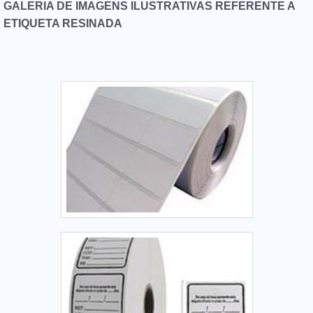
na Herrbaier as melhores opções sempre estão à disposição
GALERIA DE IMAGENS ILUSTRATIVAS REFERENTE A
quando se procura soluções para empresa etiqueta adesiva
ETIQUETA RESINADA
bopp. São opções variadas que a empresa oferece, como
etiqueta térmica adesiva e etiqueta transparente para
vidro.É uma empresa comprometida com seus serviços e
que preza pela segurança, padrões alcançados por possuir
um parque industrial de alta qualidade onde são realizadas
as atividades e equipamentos de última geração.Tudo isso,
somado à performance de uma equipe multidisciplinar de
consultores associados e profissionais qualificados, garante
o sucesso de cada cliente de ponta a ponta.