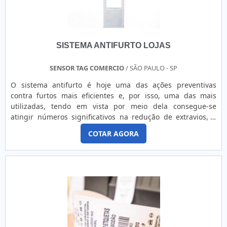
SISTEMA ANTIFURTO LOJAS
SENSOR TAG COMERCIO
/ SÃO PAULO - SP
O sistema antifurto é hoje uma das ações preventivas
contra furtos mais eficientes e, por isso, uma das mais
utilizadas, tendo em vista por meio dela consegue-se
atingir números significativos na redução de extravios, o
que se reflete de maneira positiva de outras maneiras em
COTAR AGORA
um determinado negócio. Por exemplo, com a segurança de
um sistema antifurto, o empresário dispõe da segurança
necessária para expor com tranquilidade qualquer que seja
o produto, fazendo com que a mercadoria fique mais pró.