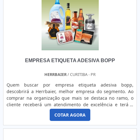
Tecnograph é personalizável, permitindo a inclusão de
informações como o nome da empresa, número de
patrimônio, logotipo e outras informações relevantes. Isso
possibilita uma identificação clara e precisa do patrimônio,
facilitando o controle e a gestão dos ativos.A Tecnograph se
destaca no mercado pela qualidade de seus produtos e
pela capacidade de atender às necessidades específicas de
cada cliente. Com uma equipe especializada e
equipamentos de última geração, a empresa garante a
EMPRESA ETIQUETA ADESIVA BOPP
produção de placas de patrimônio em inox com
acabamento impecável e alta durabilidade.Se você busca
uma solução eficiente e elegante para identificar e valorizar
HERRBAIER
/ CURITIBA - PR
o patrimônio da sua empresa, conte com a Tecnograph e
Quem buscar por empresa etiqueta adesiva bopp,
sua placa de patrimônio em inox. Garantimos qualidade,
descobrirá a Herrbaier, melhor empresa do segmento. Ao
durabilidade e personalização para atender às suas
comprar na organização que mais se destaca no ramo, o
necessidades.
cliente receberá um atendimento de excelência e terá a
garantia de adquirir produtos que solucionem qualquer
COTAR AGORA
demanda.MAIS DETALHES SOBRE EMPRESA ETIQUETA
ADESIVA BOPPQuem procura por uma empresa etiqueta
adesiva bopp altamente qualificada, descobre a Herrbaier.
Companhia especializada em etiqueta térmica adesiva e