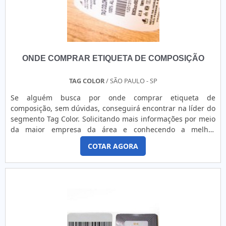
ONDE COMPRAR ETIQUETA DE COMPOSIÇÃO
TAG COLOR
/ SÃO PAULO - SP
Se alguém busca por onde comprar etiqueta de
composição, sem dúvidas, conseguirá encontrar na líder do
segmento Tag Color. Solicitando mais informações por meio
da maior empresa da área e conhecendo a melhor
referência em qualidade.ALGUNS DETALHES SOBRE ONDE
COTAR AGORA
COMPRAR ETIQUETA DE COMPOSIÇÃOQuem procura por
onde comprar etiqueta de composição em uma empresa
segura, acha o site da Tag Color. Com grande know-how
focado em etiquetas em bobina e assistência técnica,
oferecendo sempre a melhor opção para o cliente
final.Discorrendo ainda sobre onde comprar etiqueta de
composição, deve-se descartar empresas que não tenham
produtos e serviços com ótima qualidade e assertividade,