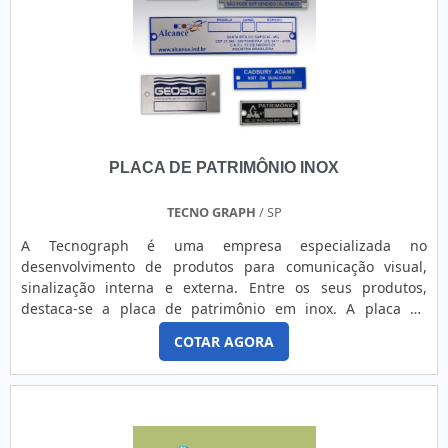
colaboradores proativos e profissionais treinados para
confecção, manutenção e venda de produtos e manuseio de
etiquetas e rótulos, comprova sua essência de trazer o
melhor para todos os clientes..
PLACA DE PATRIMÔNIO INOX
TECNO GRAPH
/ SP
A Tecnograph é uma empresa especializada no
desenvolvimento de produtos para comunicação visual,
sinalização interna e externa. Entre os seus produtos,
destaca-se a placa de patrimônio em inox. A placa de
patrimônio em inox é uma solução durável e resistente,
COTAR AGORA
ideal para identificar e valorizar o patrimônio de uma
empresa, instituição ou espaço público. Feita em aço
inoxidável, ela possui alta resistência à corrosão,
garantindo sua durabilidade mesmo em ambientes
externos.Além disso, a placa de patrimônio em inox da