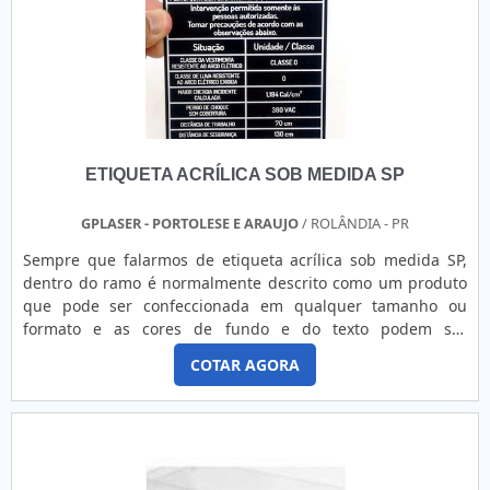
conseguinte, tem como diferencial do escopo fácil limpeza e
higienização e proteção completa para todo o rosto,
características que torna o uso de grande valia, em vários
setores e segmentos o uso é indispensável. Face shield da
melhor qualidade encontra-se na GP Laser - Corte e
Gravação a Laser, já que o produto oferece:Fácil limpeza e
higienização;Reutilização;Proteção completa para todo o
ETIQUETA ACRÍLICA SOB MEDIDA SP
rosto.Conhecida por oferecer qualidade de matéria prima e
bom acabamento, padrões possíveis por contar com
sistema de entrega próprio e agilidade e precisão no
GPLASER - PORTOLESE E ARAUJO
/ ROLÂNDIA - PR
atendimento, comprova a essência de trazer o melhor para
Sempre que falarmos de etiqueta acrílica sob medida SP,
os clientes. A EMPRESA CERTA PARA FACE SHIELD COMPRAR
dentro do ramo é normalmente descrito como um produto
EM SPAqui na GP Laser - Corte e Gravação a Laser existe o
que pode ser confeccionada em qualquer tamanho ou
que há de melhor em indústrias, fabricantes de painéis
formato e as cores de fundo e do texto podem ser
elétricos e comunicação visual. É possível encontrar itens
escolhidas pelo cliente. Além disso, o produto
variados com tecnologia de ponta como etiquetas e
COTAR AGORA
garante:Versatilidade;Diversas opções de tamanhos,
plaquetas de identificação para equipamentos e painéis
modelos e cores;Bom custo benefício.O PRODUTO GARANTE
elétricos e corte a laser de formatos especiais. .
UMA SÉRIE DE BENEFÍCIOSProduzido em acrílico cristal,
muito utilizado para oferecer diversas informações, como
números de série, números de série para patrimônio,
logomarcas, orientações, avisos, sinalizações, preços,