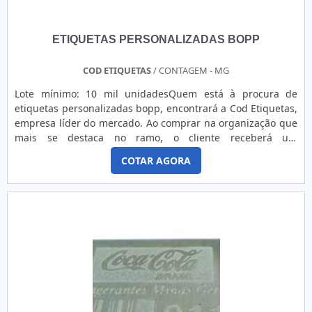
ETIQUETAS PERSONALIZADAS BOPP
COD ETIQUETAS
/ CONTAGEM - MG
Lote mínimo: 10 mil unidadesQuem está à procura de
etiquetas personalizadas bopp, encontrará a Cod Etiquetas,
empresa líder do mercado. Ao comprar na organização que
mais se destaca no ramo, o cliente receberá um
atendimento de excelência e terá a garantia de adquirir
COTAR AGORA
produtos que solucionem qualquer demanda. Quando o
assunto é etiquetas personalizadas bopp, com a Cod
Etiquetas o cliente encontrará excelente custo-benefício e
amplo estoque de produtos.MAIS INFORMAÇÕES SOBRE
ETIQUETAS PERSONALIZADAS BOPPA Cod Etiquetas canaliza
sua energia em oferecer aos parceiros uma estrutura com
escritório de alta qualidade onde são realizadas as
atividades e equipamentos de última geração, tudo para
oferecer etiquetas personalizadas bopp com proteção.Há
muitas maneiras eficientes de uma companhia demonstrar