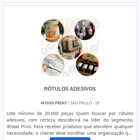
temática é venda de etiquetas adesivas, com a melhor mão
de obra da 4Food Print o cliente obterá assertividade e
comprometime...
RÓTULOS ADESIVOS
4FOOD PRINT
/ SÃO PAULO - SP
Lote mínimo de 20.000 peças Quem buscar por rótulos
adesivos, com certeza descobrirá na líder do segmento,
4Food Print. Para receber produtos que atendem qualquer
necessidade, o cliente deve escolher uma organização que
se destaque por um bom suporte pré-venda e tenha ampla