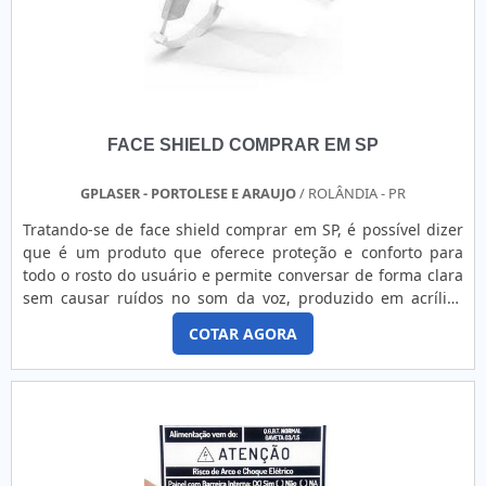
apontada de forma positiva no mercado pela seriedade e
qualidade que comprova sua essência de trazer o melhor
aos clientes no mercado.
FACE SHIELD COMPRAR EM SP
GPLASER - PORTOLESE E ARAUJO
/ ROLÂNDIA - PR
Tratando-se de face shield comprar em SP, é possível dizer
que é um produto que oferece proteção e conforto para
todo o rosto do usuário e permite conversar de forma clara
sem causar ruídos no som da voz, produzido em acrílico
cristal onde, tem como objetivo na utilização, proteger os
COTAR AGORA
profissionais de alguma partícula que possa machucar o
rosto e os olhos.MAIS DETALHES IMPORTANTES SOBRE O
PRODUTOFunção de grande importância para profissionais
da saúde, como médicos, enfermeiros, dentistas e outros
que trabalham em hospitais, clínicas, unidades de saúde,
etc e fabricantes de painéis e quadros elétricos, eletricistas
e profissionais que necessitam de proteção facial. Por