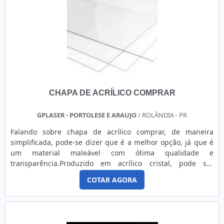
denominações, numerações, listagens, comandos,
posicionamentos, etc, fator esse que torna a utilização
indispensável para empresas de segmentos como
fabricantes de máquinas e equipamentos e usinas
hidrelétricas.Acima de tudo é fundamental ressaltar que
tem como marca da usabilidade na rotina diária
versatilidade e bom custo benefício, tais características que
fazem toda diferença tanto pela empresa que adquire
CHAPA DE ACRÍLICO COMPRAR
produtos e serviços de qualidade, como o cliente
final.ETIQUETA ACRÍLICA SOB MEDIDA SP COM A MELHOR
QUALIDADESomente na GP Laser - Corte e Gravação a Laser
GPLASER - PORTOLESE E ARAUJO
/ ROLÂNDIA - PR
as melhores opções sempre estão a espera quando precisar
Falando sobre chapa de acrílico comprar, de maneira
de soluções para indústrias, fabricantes de painéis elétricos
simplificada, pode-se dizer que é a melhor opção, já que é
e comunicação visual. É sempre a opção mais confiável,
um material maleável com ótima qualidade e
disponibilizando itens como acrílicos para proteção de
transparência.Produzido em acrílico cristal, pode ser
balcões, mesas e guichês de atendimento e painéis frontais
utilizado com a finalidade de criar placas com a logomarca
em acrílico para botoeiras de máquinas e
COTAR AGORA
de empresas sendo hoje, um dos principais diferenciais na
equipamentos. Mas não para por aí, aqui é possível contar
atualidade para segmentos como fabricantes e
com cotação sem custo e envio para todo o Brasil. Se
arquitetos. O PRODUTO OFERECE DIVERSAS VANTAGENSA
diferenciado dentro do segmento, a empresa consegue
prática cotidiana prova que esse produto tem como
também proporcionar um atendimento cuidadoso e que