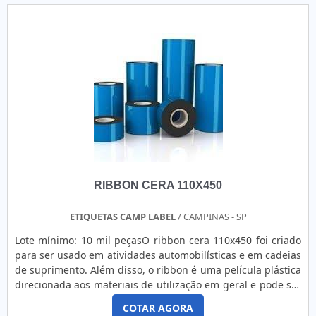
e denominar os produtos, um ponto de extrema
importância para segmentos como fabricantes de máquinas
e equipamentos e usinas hidrelétricas. Etiqueta acrílica com
número de série com qualidade certificada só se encontra
na GP Laser - Corte e Gravação a Laser. Eis os diferenciais do
produto:Versatilidade;Diversas opções de tamanhos,
modelos e cores;Bom custo benefício.As experiências
acumuladas demonstram que tem como marca da
usabilidade na rotina diária versatilidade e bom custo
benefício, fatores que somados a outras variáveis compõem
vertentes que trazem grandes benefícios para as
empresas.ONDE COMPRAR ETIQUETA ACRÍLICA COM
RIBBON CERA 110X450
NÚMERO DE SÉRIE EM SPSomente na GP Laser - Corte e
Gravação a Laser é possível ter tudo que precisa quando o
assunto for indústrias, fabricantes de painéis elétricos e
ETIQUETAS CAMP LABEL
/ CAMPINAS - SP
comunicação visual. Aqui os clientes encontram itens como
Lote mínimo: 10 mil peçasO ribbon cera 110x450 foi criado
placas e chapas de acrílico Cast 2mm, 3mm, 4mm, 5mm,
para ser usado em atividades automobilísticas e em cadeias
6mm, 8mm, 10mm e 12mm e painéis frontais em acrílico
de suprimento. Além disso, o ribbon é uma película plástica
para botoeiras de máquinas e equipamentos. Além disso, a
direcionada aos materiais de utilização em geral e pode ser
empresa conta com cotação sem custo e envio para todo o
usado em diferentes tamanhos de impressoras.MAIS
Brasil. Garantimos a satisfação dos clientes através de um
COTAR AGORA
INFORMAÇÕES RELEVANTES SOBRE O PRODUTOO ribbon