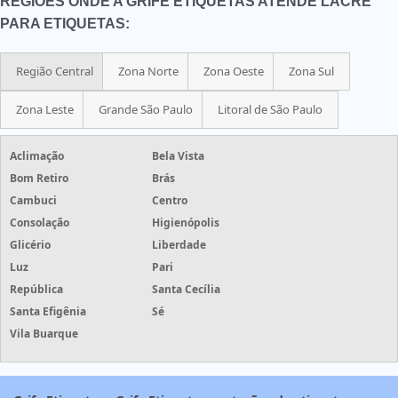
REGIÕES ONDE A GRIFE ETIQUETAS ATENDE LACRE
PARA ETIQUETAS:
Região Central
Zona Norte
Zona Oeste
Zona Sul
Zona Leste
Grande São Paulo
Litoral de São Paulo
Aclimação
Bela Vista
Bom Retiro
Brás
Cambuci
Centro
Consolação
Higienópolis
Glicério
Liberdade
Luz
Pari
República
Santa Cecília
Santa Efigênia
Sé
Vila Buarque