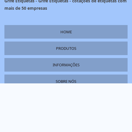
Grife Etiquetas - Grife Etiquetas - cotações de etiquetas com
mais de 50 empresas
HOME
PRODUTOS
INFORMAÇÕES
SOBRE NÓS
MAPA DO SITE
Copyright © Grife Etiquetas. (Lei 9610 de 19/02/1998)