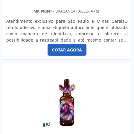
quando precisar de empresa de etiqueta de composição
personalizada: Comprometida com os serviços;
MK PRINT
/ BRAGANÇA PAULISTA - SP
Responsável; Altamente qualificada; Inovadora;
Atendimento exclusivo para São Paulo e Minas GeraisO
Segura. REFERÊNCIA DE QUALIDADE NO
rótulo adesivo é uma etiqueta autocolante que é utilizada
SEGMENTOSomente na Etiquetas ncora tem tudo que se
como maneira de identificar, informar e oferecer a
precisa para empresa de etiqueta de composição
possibilidade a rastreabilidade e até mesmo contar se a
personalizada. É possível encontrar uma grande variedade
mercadoria está de acordo com a temperatura e validade
no portfólio como etiquetas estampadas e etiquetas
COTAR AGORA
estipulada. Para levar qualquer tipo de dados de um
adesivas sem impressão.Tem rótulo de comprometida com
determinado produto que esteja escrita na embalagem, a
os serviços e inovadora, padrões possíveis por contar com
melhor opção é comprar etiquetas adesivas. MAIS
escritório de alta qualidade onde são realizadas as
DETALHES SOBRE AS ETIQUETAS ADESIVASO rótulo adesivo
atividades e mais de 30 anos de experiência de
surgiu no meio da segunda guerra mundial, e as etiquetas
mercado. Tudo isso, somado à performance de uma equipe
adesivas foram criadas por Avery Dennison, pelo qual foi
de colaboradores qualificados comercialmente e
responsável por criar a empresa Avery Dennison
tecnicamente para melhor atender os clientes e
Corporation (Avery), fundada na Inglaterra com o intuito de
especialistas dedicados, comprova sua essência de trazer o
trazer uma nova linha de produtos. As empresas fabricam
melhor para todos os clientes.Aproveite a visita para
os rotulos adesivos de tais formas:Impressão
acessar o nosso site e saber mais sobre a empresa, nossos
digital; Impressão com flexografia;Entre outras.O
serviços e produtos. Se preferir, entre em contato com um
consumidor que optar pela etiqueta terá uma enorme
dos nossos consultores e solicite um orçamento!
diversidade de acabamentos para os rótulos, com design