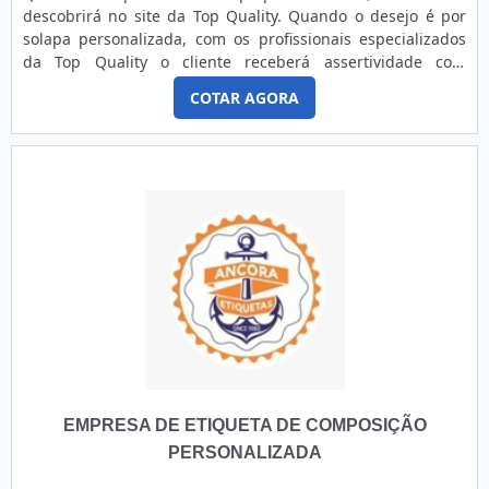
descobrirá no site da Top Quality. Quando o desejo é por
solapa personalizada, com os profissionais especializados
da Top Quality o cliente receberá assertividade com
excelência de qualidade na produção dos produtos dentro
COTAR AGORA
das especificações do cliente.DETALHES INTERESSANTES
SOBRE SOLAPA PERSONALIZADAA Top Quality objetiva sua
energia em criar para cada cliente uma estrutura com
escritório de alta qualidade onde são realizadas as
atividades e estrutura verticalizada com todos os processos
de impressão, tudo para se certificar que se tenha solapa
personalizada com excelente custo-benefício.Há muitas
maneiras eficientes de uma empresa demonstrar
competência, excelência e destaque em sua área de
atuação. A Top Quality se mostra referência por ter:
Soluções eficazes para serviços gráficos; Treinamentos
internos para aprimoração dos produtos e serviços;
Estrutura verticalizada com todos os processos de
impressão; Excelência de qualidade na produção dos
EMPRESA DE ETIQUETA DE COMPOSIÇÃO
produtos dentro das especificações do cliente.Discorrendo
ainda sobre solapa personalizada, na essência da empresa,
PERSONALIZADA
a mesma deve prezar pelos produtos e serviços com ótima