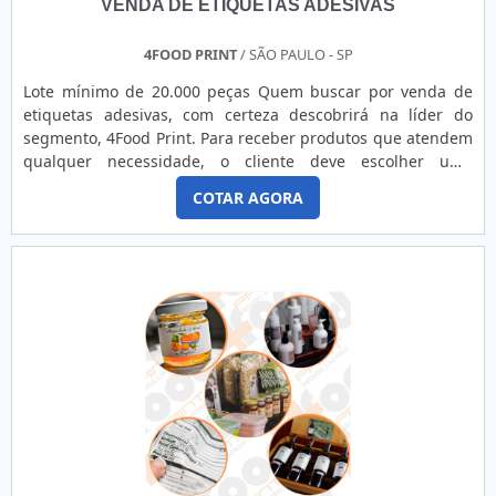
VENDA DE ETIQUETAS ADESIVAS
4FOOD PRINT
/ SÃO PAULO - SP
Lote mínimo de 20.000 peças Quem buscar por venda de
etiquetas adesivas, com certeza descobrirá na líder do
segmento, 4Food Print. Para receber produtos que atendem
qualquer necessidade, o cliente deve escolher uma
organização que se destaque por um bom suporte pré-
COTAR AGORA
venda e tenha ampla experiência no ramo.Quando a
temática é venda de etiquetas adesivas, com a melhor mão
de obra da 4Food Print o cliente obterá assertividade e
comprometime...