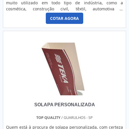
muito utilizado em todo tipo de indústria, como a
adesivos de segurança, envelopamento, sinalização
cosmética, construção civil, têxtil, automotiva e
corporativa, rotulagem e muito soluções que atendem,
farmacêutica. Muita gente nem imagina, mas o silicone
também, as necessidades de personalização de ambientes
COTAR AGORA
também é encontrado em rótulos de embalagens. Seu uso
corporativos nos segmentos comercial, gastronômico,
nessa indústria se deve a proteção e a resistência que ele
hospitalar, de serviços e eventos.Com know-how adquirido
oferece aos adesivos. Vantagens da aplicação de rótulos
em mais de 30 anos de experiência, investindo em produtos
A....
e serviços que atendem as expectativas dos clientes,
atuando com fornecedores que prezam pela qualidade e
excelência em seus produtos e atentos às novas
tecnologias, a Corimpress é reconhecida pela excelente
qualidade de seus produtos, pela tecnologia de última
geração empregada e pela agilidade e confiabilidade
assegurada pelos seus processos produtivos. Solicite já um
orçamento das etiquetas de advertência para máquinas
agrícolas!.
SOLAPA PERSONALIZADA
TOP QUALITY
/ GUARULHOS - SP
Quem está à procura de solapa personalizada, com certeza