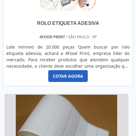
ROLO ETIQUETA ADESIVA
4FOOD PRINT
/ SÃO PAULO - SP
Lote mínimo de 20.000 peças Quem buscar por rolo
etiqueta adesiva, achará a 4Food Print, empresa líder do
mercado. Para receber produtos que atendem qualquer
necessidade, o cliente deve escolher uma organização que
se destaque por um bom suporte pré-venda e tenha ampla
COTAR AGORA
experiência no ramo.Quando a questão é rolo etiqueta
adesiva, na 4Food Print o cliente obterá proteção e
comprometimento com o resultado final.MAIS DETALHES
INTERESSANTES...