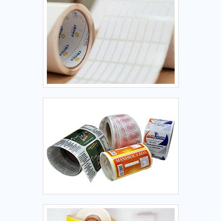
cuidado ajuda a garantir a qualidade e durabilidade dos
materiais, além de evitar prejuízos com substituições
frequentes de produtos que não cumprem com suas
funções adequadamente. Assim, é possível poupar gastos
desnecessários.Existem diversos motivos para a GID -
Soluções em Adesivos ter se tornado destaque quando
pensamos em uma empresa que entrega confiança e
serviços de qualidade. Alguns desses motivos são: Equipe
multidisciplinar de consultores associados; Profissionais
com vasta experiência na área de atuação; Equipe de alta
qualidade; Escritório de alta qualidade onde são realizadas
as atividades; Sala de treinamento com materiais
sofisticados; Equipamentos de última geração. QUALIDADE
COMPROVADA NO SEGMENTONa GID - Soluções em
Adesivos é possível encontrar a solução para quem busca
fabricante de rótulos adesivos. São opções variadas que a
empresa oferece, como banner grande personalizado e
etiquetas em aço escovado.Tem rótulo de uma empresa
comprometida com seus serviços e uma empresa altamente
qualificada, características possíveis pelo fato de a empresa
ter escritório de alta qualidade onde são realizadas as
atividades e equipamentos de última geração. Esses