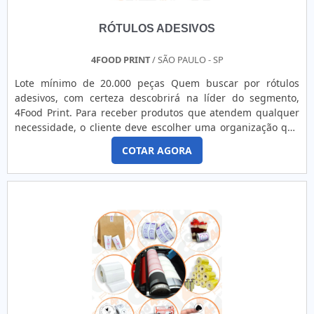
RÓTULOS ADESIVOS
4FOOD PRINT
/ SÃO PAULO - SP
Lote mínimo de 20.000 peças Quem buscar por rótulos
adesivos, com certeza descobrirá na líder do segmento,
4Food Print. Para receber produtos que atendem qualquer
necessidade, o cliente deve escolher uma organização que
se destaque por um bom suporte pré-venda e tenha ampla
COTAR AGORA
experiência no ramo.MAIS DETALHES INTERESSANTES
SOBRE RÓTULOS ADESIVOSQuem precisa de rótulos
adesivos em uma empresa comprometida com seus
serviços, consegue encont...