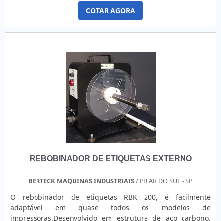
atuação. MAIS DETALHES SOBRE TAGS PERSONALIZADAS
COTAR AGORA
PARA ROUPAS Quem procura por tags personalizadas para
roupas em uma empresa comprometida com seus serviços,
chega até a Zurc Etiquetas. É possível encontrar etiqueta de
zetex e botão para costura, disponibilizando tudo que há de
mais atual para garantir a qualidade final para cada cliente.
Ainda tratando-se de tags personalizadas para roupas,
mais do que visar apenas lucratividade, deve oferecer
produtos e serviços que tenham ótima qualidade e
precisão, pequenos detalhes, mas de grande valia para
saber a procedência e seriedade da empresa. É importante
lembrar que o produto deve sempre ser adquirido com
empresas especializadas no segmento. Esse tipo de
cuidado ajuda a garantir a qualidade e durabilidade dos
materiais, além de evitar prejuízos com substituições
REBOBINADOR DE ETIQUETAS EXTERNO
frequentes de produtos que não cumprem com suas
funções adequadamente. Assim, é possível poupar gastos
desnecessários. Existem diversos motivos para a Zurc
BERTECK MAQUINAS INDUSTRIAIS
/ PILAR DO SUL - SP
Etiquetas ter se tornado destaque quando pensamos em
O rebobinador de etiquetas RBK 200, é facilmente
uma empresa que entrega confiança e serviços de
adaptável em quase todos os modelos de
qualidade. Alguns desses motivos são: Equipe
impressoras.Desenvolvido em estrutura de aço carbono,