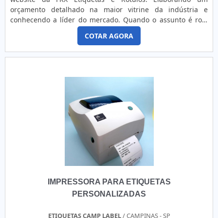
qualidade e proteção, detalhes primordiais que são
orçamento detalhado na maior vitrine da indústria e
deixados de lado por muitas empresas que não focam na
conhecendo a líder do mercado. Quando o assunto é rolo
fidelização do cliente.Existem muitas formas diferentes de
de ribbon, com a melhor mão de obra da FKX Etiquetas e
demonstrar conhecimento e autoridade em sua área de
COTAR AGORA
Rótulos irá encontrar proteção com produtos de
atuação. Os motivos pelos quais a Berteck Máquinas
qualidade.UM POUCO MAIS SOBRE ROLO DE RIBBONHá
Industriais é a melhor opção no segmento quando procurar
muitas maneiras eficientes de demonstrar competência e
por rebobinador de etiquetas tipo externo: Colaboradores
excelência em sua área de atuação. A FKX Etiquetas e
proativos; Profissionais com vasta experiência na área de
Rótulos canaliza seus recursos em proporcionar uma
atuação; Trabalhadores de alta qualidade; Escritório de alta
estrutura com: Escritório de alta qualidade onde são
qualidade onde são realizadas as atividades; Software de
realizadas as atividades; Presença em todo o território
desenvolvimento de projetos em 3d; Equipamentos de
nacional; Tecnologia de ponta. Tudo pensando em rolo de
última geração. A MAIOR REFERÊNCIA NO
ribbon com precisão. Sem perder o foco em rolo de ribbon,
SEGMENTOApenas na Berteck Máquinas Industriais existe
é importante buscar uma empresa que tenha produtos e
variedade e qualidade quando o assunto for rebobinador
serviços com ótima qualidade e assertividade, detalhes que
de etiquetas externo. É sempre a opção mais confiável,
passam despercebidos e podem gerar prejuízo futuros para
disponibilizando itens como rotuladoras e dispensadores
os clientes.Isso tudo é a razão pela qual a FKX Etiquetas e
de rótulos e etiquetas.É comprometida com os serviços e
Rótulos é altamente qualificada quando falamos do
altamente qualificada, padrões possíveis por contar com
IMPRESSORA PARA ETIQUETAS
segmento de etiquetas e rótulos adesivos. A empresa
escritório de alta qualidade onde são realizadas as
objetiva a tecnologia e desenvolvimento no que gera
PERSONALIZADAS
atividades e laboratório equipado com equipamentos de
resultado e qualidade para os clientes. Conta com uma
alta tecnologia. Tudo isso, somado a uma equipe com
equipe treinada e capacitada que espera seu contato para
ETIQUETAS CAMP LABEL
/ CAMPINAS - SP