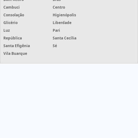
Cambuci
Centro
Consolação
Higienópolis
Glicério
Liberdade
Luz
Pari
República
Santa Cecília
Santa Efigênia
Sé
Vila Buarque
Grife Etiquetas - Grife Etiquetas - cotações de etiquetas com
mais de 50 empresas
HOME
PRODUTOS