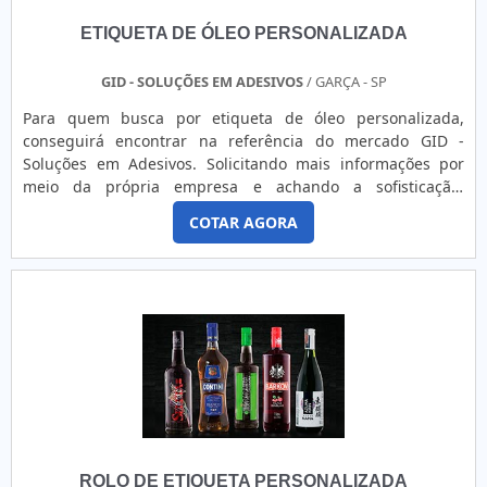
ETIQUETA DE ÓLEO PERSONALIZADA
GID - SOLUÇÕES EM ADESIVOS
/ GARÇA - SP
Para quem busca por etiqueta de óleo personalizada,
conseguirá encontrar na referência do mercado GID -
Soluções em Adesivos. Solicitando mais informações por
meio da própria empresa e achando a sofisticação,
qualidade e preço justo em um só lugar.Quando a procura é
COTAR AGORA
por etiqueta de óleo personalizada, com os profissionais
especializados da GID - Soluções em Adesivos o cliente
receberá precisão com pagamento acessível.MAIS SOBRE
ETIQUETA...
ROLO DE ETIQUETA PERSONALIZADA