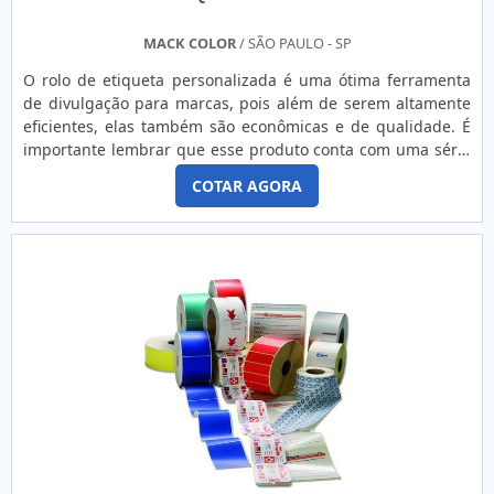
MACK COLOR
/ SÃO PAULO - SP
O rolo de etiqueta personalizada é uma ótima ferramenta
de divulgação para marcas, pois além de serem altamente
eficientes, elas também são econômicas e de qualidade. É
importante lembrar que esse produto conta com uma série
de opções de impressão, acabamento e formato, o que é
COTAR AGORA
ótimo para os consumidores que buscam itens
diferenciados.Formas de contatar a empresa para adquirir
o rolo de etiqueta personalizada: Telefone; E-mail; Este
site.EmpresaUma das empresas que já está nesse ramo há
anos é a Mack Color. Referência no segmento e oferta um
amplo portfólio de produtos a todos os clientes. O principal
diferencial é a linha de produção, pois todos os itens são
confeccionados com materiais de alta qualidade, ótima
aderência e longa durabilidade, sem contar o
departamento de qualidade que contribui para a eficácia
dos produtos.Faça contato agora mesmo e saiba mais do
rolo de etiquetas e outros produtos! Solicite orçamentos
sem compromisso.