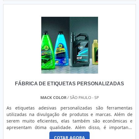
etiquetas, além de equipe profissional
qualificada. CARACTERÍSTICAS APRESENTADAS PELO
FABRICANTEMuito utilizadas em confecções de roupas e
empresas da indústria têxtil, as etiquetas produzidas em
nylon são etiquetas especiais, fabricadas em tecido.
Normalmente, são impressas com informações sobre o
tamanho da peça, sua composição, logo da empresa, dentre
outros. Dessa forma, a utilidade desse tipo de etiqueta
acaba sendo dupla, pois além de transmitirem informações
importantes ao consumidor, podem apresentar a marca do
fabricante. Abaixo, é possível verificar quais as qualidade
em contar com este tipo de produto: Melhor custo-benefício
FÁBRICA DE ETIQUETAS PERSONALIZADAS
do mercado; Produto de qualidade garantida; Empresa
comprometida com o cliente; Entre outras
vantagens.Fabricante de etiquetas de composição nylon da
MACK COLOR
/ SÃO PAULO - SP
mais alta qualidadeCom atendimento em todo o Brasil, a
As etiquetas adesivas personalizadas são ferramentas
ETIBAND Indústria e Comércio de Etiquetas Ltda. – EPP é
utilizadas na divulgação de produtos e marcas. Além de
uma empresa com alta especialização em fabricação dos
serem muito eficientes, elas também são econômicas e
mais variados tipos de etiquetas e rótulos para diversos
apresentam ótima qualidade. Além disso, é importante
segmentos industriais, como etiquetas de composição, tags
lembrar que o produto conta com uma série de opções de
cartão e adesivos, pinos de fixação, rótulos adesivos,
COTAR AGORA