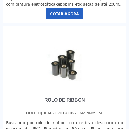
multidisciplinar de consultores associados; Profissionais
com pintura eletrostáticaRebobina etiquetas de até 200mm
com vasta experiência na área de atuação; Equipe de alta
de largura com diâmetro máximo de 250mmPara
qualidade; Escritório de alta qualidade onde são realizadas
COTAR AGORA
automaticamente quando para impressão.Eixo rebobinador
as atividades; Fábrica moderna na região do Brás, em São
para tubetes de 1 e de 3, é possível utilizar sem tubetes
Paulo; Equipamentos de última geração. QUALIDADE
também.Consumo 60WPeso 6kgNão acompanha esteira
COMPROVADA NO SEGMENTO Na Zurc Etiquetas tem a
transportadoraAplicaçãoIndústria química, cosméticos,
solução ideal para tags personalizadas para roupas. São
alimentos e automotivaProdução por
diversas opções disponibilizadas, como etiqueta de zetex e
hora20mts/minFuncionamentoAutomáticaSe alguém está
botão para costura. É uma empresa comprometida com
procurando por rebobinador de etiquetas externo, certeza
seus serviços e uma empresa altamente qualificada,
que descobrirá no website da Berteck Máquinas Industriais.
padrões alcançados por conter escritório de alta qualidade
Elaborando uma cotação por meio da maior empresa da
onde são realizadas as atividades e equipamentos de
área e descobrindo a melhor em qualidade e custo
última geração. Tudo isso, somado a uma equipe
benefício.INFORMAÇÕES SOBRE REBOBINADOR DE
multidisciplinar de consultores associados e profissionais
ETIQUETAS EXTERNOQuem procura por rebobinador de
com vasta experiência na área de atuação, garantem o
etiquetas tipo externo em uma empresa inovadora,
sucesso de cada cliente de ponta a ponta.
encontra o site da Berteck Máquinas Industriais. É possível
ROLO DE RIBBON
encontrar máquinas para produção de rótulos bula e
revisora de rótulos e etiquetas, oferecendo sempre a
melhor opção para o cliente final.Ainda tratando-se de
FKX ETIQUETAS E ROTULOS
/ CAMPINAS - SP
rebobinador de etiquetas externo, deve-se descartar
Buscando por rolo de ribbon, com certeza descobrirá no
empresas que não tenham produtos e serviços com ótima
website da FKX Etiquetas e Rótulos. Elaborando um