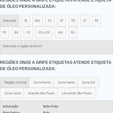
REGIÕES ONDE A GRIFE ETIQUETAS ATENDE ETIQUETA
DE ÓLEO PERSONALIZADA:
Selecione
RJ
MG
ES
SP
PR
SC
RS
PE
BA
CE
GO e DF
AM
PA
Selecione a região do Brasil
REGIÕES ONDE A GRIFE ETIQUETAS ATENDE ETIQUETA
DE ÓLEO PERSONALIZADA:
Região Central
Zona Norte
Zona Oeste
Zona Sul
Zona Leste
Grande São Paulo
Litoral de São Paulo
Aclimação
Bela Vista
Bom Retiro
Brás