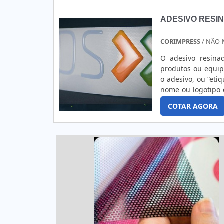
ADESIVO RESI
CORIMPRESS
/ NÃO-
O adesivo resinad
produtos ou equip
o adesivo, ou “etiq
nome ou logotipo 
produto é capaz de
COTAR AGORA
identifi...