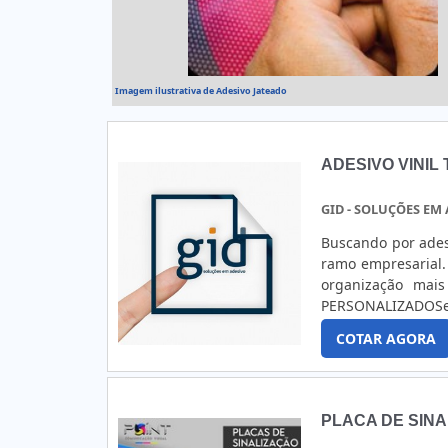
Imagem ilustrativa de Adesivo Jateado
ADESIVO VINI
GID - SOLUÇÕES EM
Buscando por ades
ramo empresarial.
organização mai
PERSONALIZADOSe 
uma empresa alta
COTAR AGORA
encontrar engrena
há de melhor em 
personalizado, é
ótima qualidade 
PLACA DE SIN
podem gerar preju