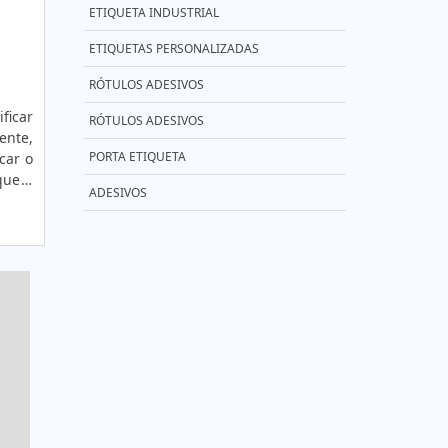
ADESIVO RÓTULO DE CERVEJA
ETIQUETA INDUSTRIAL
PERSONALIZADO
ETIQUETAS PERSONALIZADAS
ADESIVO TERMO COLANTE
RÓTULOS ADESIVOS
ADESIVO TERMOCOLANTE PARA ROUPA
ficar
RÓTULOS ADESIVOS
ente,
ADESIVO TERMOCOLANTE PARA TECIDO
PORTA ETIQUETA
car o
ADESIVO VINIL BRANCO
que o
ADESIVOS
 para
ADESIVO VINIL FOSCO
ADESIVO VINIL PERSONALIZADO
ADESIVO VINIL PERSONALIZADO PREÇO
ADESIVO VINIL TRANSPARENTE
PERSONALIZADO
ADESIVOS PERSONALIZADOS PREÇO
ADESIVOS PROMOCIONAIS
PERSONALIZADOS