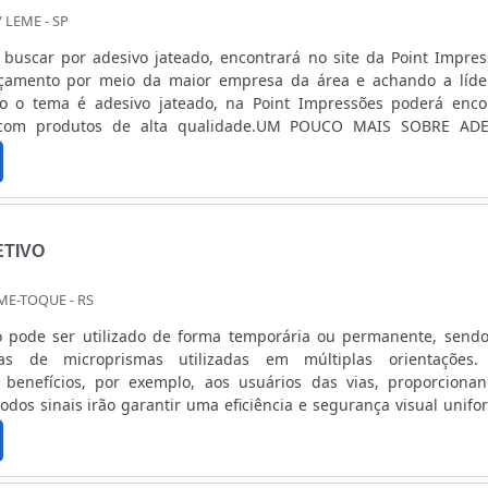
/ LEME - SP
buscar por adesivo jateado, encontrará no site da Point Impres
rçamento por meio da maior empresa da área e achando a líd
o o tema é adesivo jateado, na Point Impressões poderá enco
 com produtos de alta qualidade.UM POUCO MAIS SOBRE AD
maneiras eficientes de demonstrar competência e excelência e
 Point Impressões ...
ETIVO
ME-TOQUE - RS
vo pode ser utilizado de forma temporária ou permanente, send
as de microprismas utilizadas em múltiplas orientações.
az benefícios, por exemplo, aos usuários das vias, proporciona
odos sinais irão garantir uma eficiência e segurança visual unifo
diversas aplicaçõesO produto se apresenta como uma boa soluç
 Isto...