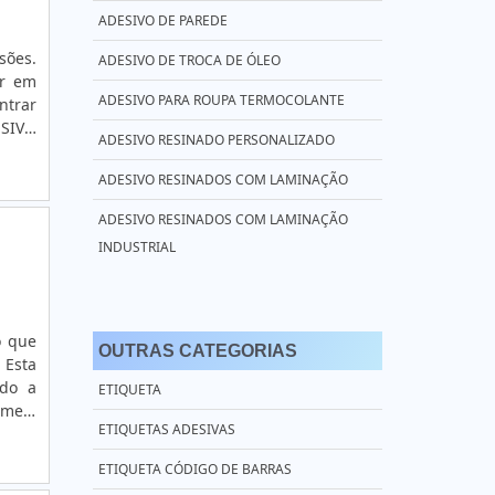
ADESIVO DE PAREDE
sões.
ADESIVO DE TROCA DE ÓLEO
er em
ADESIVO PARA ROUPA TERMOCOLANTE
ntrar
ESIVO
ADESIVO RESINADO PERSONALIZADO
m sua
ADESIVO RESINADOS COM LAMINAÇÃO
ADESIVO RESINADOS COM LAMINAÇÃO
INDUSTRIAL
ADESIVO RESINADOS DE ALTA
PERFORMANCE
o que
OUTRAS CATEGORIAS
ADESIVO RESINADOS PARA EQUIPAMENTOS
 Esta
ndo a
ETIQUETA
ADESIVO RESINADOS PARA MÁQUINAS
rme.o
ETIQUETAS ADESIVAS
ão em
ADESIVO RESINADOS PARA MÁQUINAS
AGRÍCOLAS
ETIQUETA CÓDIGO DE BARRAS