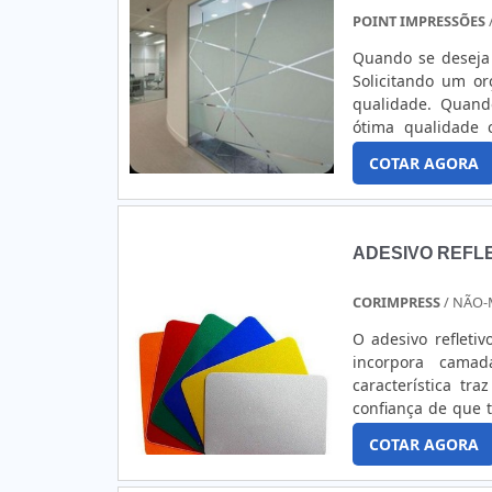
POINT IMPRESSÕES
Quando se deseja 
Solicitando um o
qualidade. Quand
ótima qualidade
JATEADOHá muitas 
COTAR AGORA
área de atuação. A
ADESIVO REFL
CORIMPRESS
/ NÃO-
O adesivo refleti
incorpora camad
característica tr
confiança de que t
produto oferece 
COTAR AGORA
comunicação visual.