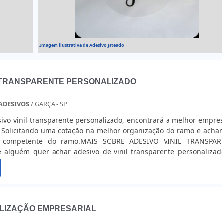
Imagem ilustrativa de Adesivo Jateado
L TRANSPARENTE PERSONALIZADO
 ADESIVOS
/ GARÇA - SP
ivo vinil transparente personalizado, encontrará a melhor empre
 Solicitando uma cotação na melhor organização do ramo e acha
s competente do ramo.MAIS SOBRE ADESIVO VINIL TRANSPAR
alguém quer achar adesivo de vinil transparente personaliza
mente qualificada, acha a GID - Soluções em Adesivos. É pos
gem de ferro fundido e etiquetas em aço escovado, oferecendo 
tecnologia ao cliente.Ainda focando em adesivo vinil transpa
 importante buscar uma empresa que tenha produtos e serviço
e excelente custo-benefício, detalhes que passam despercebi
ALIZAÇÃO EMPRESARIAL
ízo futuros para os clientes.É importante lembrar que o produto