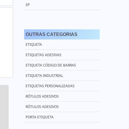
SP
PREÇO ETIQUETAS RIBBON RESINA
RIBBON 110X450 CERA
OUTRAS CATEGORIAS
RIBBON 110X74
ETIQUETA
RIBBON CERA 110X450
ETIQUETAS ADESIVAS
RIBBON CERA 110X74 ZEBRA
ETIQUETA CÓDIGO DE BARRAS
RIBBON DE CERA PARA IMPRESSORA ZEBRA
ETIQUETA INDUSTRIAL
RIBBON ETIQUETA ZEBRA
ETIQUETAS PERSONALIZADAS
RIBBON GC420T
RÓTULOS ADESIVOS
RIBBON MISTO 110X74
RÓTULOS ADESIVOS
RIBBON PARA DATADOR
PORTA ETIQUETA
RIBBON PARA ETIQUETAS DE POLIÉSTER