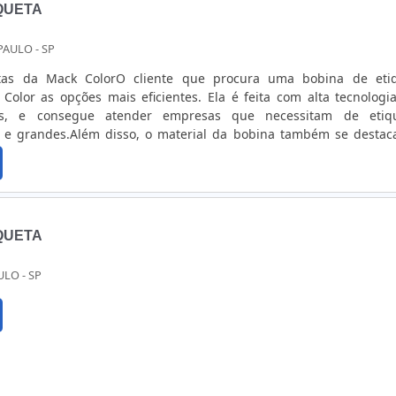
QUETA
PAULO - SP
tas da Mack ColorO cliente que procura uma bobina de eti
Color as opções mais eficientes. Ela é feita com alta tecnologi
es, e consegue atender empresas que necessitam de etiq
 e grandes.Além disso, o material da bobina também se destac
qualidade. Ele é ideal para os clientes que querem contar c
 sem abrir mão da segurança.Fornecedores de bobinaA Mack Col
principais fornecedoras de bobina de etiqueta do Brasil por con
apacidade da equipe de trabalho. A empresa possui certificaçã
o qualidade para a impressão de bobinas em 3 tecnologias difere
QUETA
essão digital; Tecnologia de impressão com Flexografia; Tecnolog
.Solicite um orçamento e saiba mais sobre os adesivos personali
ULO - SP