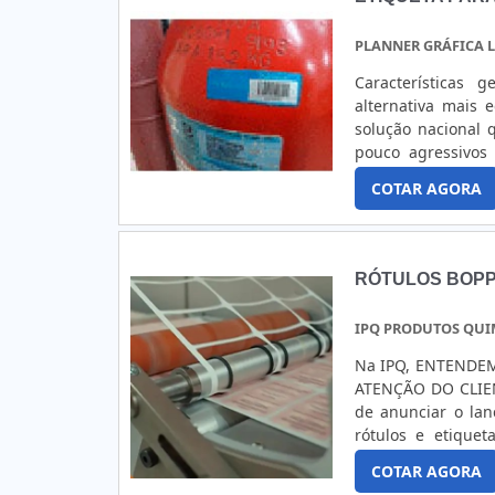
PLANNER GRÁFICA L
Características gerais A etiqueta para identificação patrimon
alternativa mais 
solução nacional 
pouco agressivos como: - Escritórios; - Lojas; - Escolas; - H
identificação per
COTAR AGORA
etiqueta.Os layouts 
RÓTULOS BOPP
IPQ PRODUTOS QUI
Na IPQ, ENTENDE
ATENÇÃO DO CLIEN
de anunciar o lan
rótulos e etique
branco ou metal
COTAR AGORA
priorizamos o uso