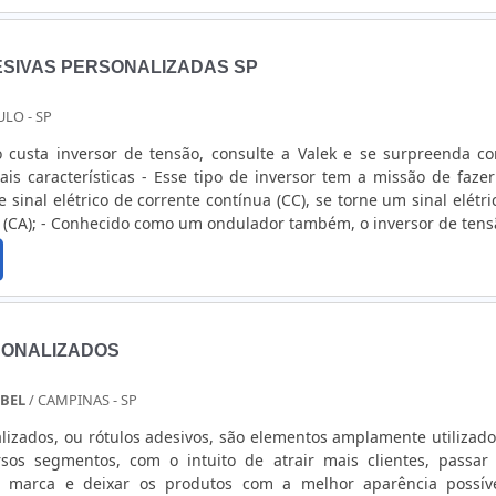
ue seus rótulos e etiquetas não apenas tenham uma apar
ambém resistam aos rigores da indústria em geral. Pensando no
lhamos também com pequenos volumes, evitando assim, per
ESIVAS PERSONALIZADAS SP
cessárias! Vai lançar um produto ou fazer uma reposição? Procure
al no mundo acelerado de hoje. Com nossos processos simplifica
ULO - SP
ção eficientes, você pode confiar em nós para entregar seus rótu
enor prazo possível, sem comprometer a qualidade!
 custa inversor de tensão, consulte a Valek e se surpreenda c
 sinal elétrico de corrente contínua (CC), se torne um sinal elétri
a (CA); - Conhecido como um ondulador também, o inversor de tens
mento de uma tensão alternada na saída do dispositivo, ou de cor
SONALIZADOS
ABEL
/ CAMPINAS - SP
alizados, ou rótulos adesivos, são elementos amplamente utilizad
sos segmentos, com o intuito de atrair mais clientes, passar
a marca e deixar os produtos com a melhor aparência possív