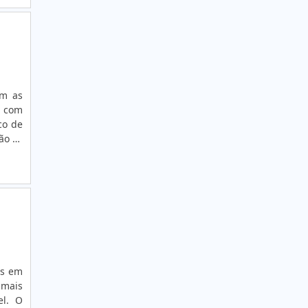
ência
 meio
ETIQUETA COUCHÊ
das e
ETIQUETA COUCHÉ BRANCA
-nos!
dos e
ETIQUETA COUCHÉ BRANCA
los e
om as
ETIQUETA COUCHÉ TÉRMICA
ETIQUETA DE ALUMÍNIO
co de
ão se
ETIQUETA DE COMPOSIÇÃO
rente
ETIQUETA DE COMPOSIÇÃO TÊXTIL
ETIQUETA DE ENDEREÇAMENTO PARA
LEITURA A LONGA DISTÂNCIA
ETIQUETA DE PATRIMÔNIO OU ATIVO FIXO
ETIQUETA LACRE CASCA DE OVO
os em
 mais
ETIQUETA LACRE INVIOLÁVEL
el. O