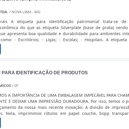
TDA.
/ NOVA LIMA - MG
ial trata-se de uma
econômica do que as etiqueta Silverplate (base de prata) send
que apresenta boa qualidade e durabilidade para ambientes int
ospitais. A etiqueta para
mite a inserção de logomarcas coloridas sem prejuízo da qualida
d....
 PARA IDENTIFICAÇÃO DE PRODUTOS
MICOS
/ SP
MOS A IMPORTÂNCIA DE UMA EMBALAGEM IMPECÁVEL PARA CHAM
TE E DEIXAR UMA IMPRESSÃO DURADOURA. Por isso, temos o p
çamento da nossa mais recente inovação: A divisão de impress
tas. Nela, imprimimos rótulos em papel couche, bopp transpar
izado. Todos com ou sem laminação! Em nossa linha de pro
 de materiais premium e tecnologias de impressão de última ge