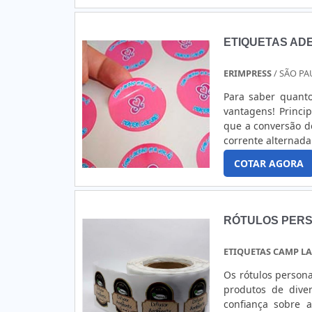
para garantir q
requintada, mas t
ambiente, traba
ETIQUETAS AD
reciclagens desne
O tempo é essenci
ERIMPRESS
/ SÃO PA
recursos de produ
etiquetas com o m
Para saber quanto
vantagens! Principais características - Esse tipo de inversor tem a missão de fazer com
que a conversão de
corrente alternad
baseia no forneci
COTAR AGORA
altern....
RÓTULOS PER
ETIQUETAS CAMP L
Os rótulos person
produtos de diver
confiança sobre 