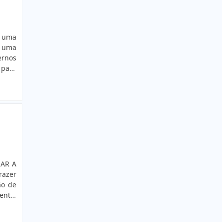
EMPRESA FABRICANTE DE ETIQUETAS
EMPRESAS DE ETIQUETAS
ETIQUETA ANTIFURTO
o uma
ernos
ETIQUETA BOPP
ETIQUETA BOPP FOSCO
de da
ETIQUETA BOPP TRANSPARENTE
ETIQUETA BRANCA
ETIQUETA CASCA DE OVO
ETIQUETA CASCA DE OVO
AR A
ETIQUETA CASCA DE OVO SP
razer
ETIQUETA COM LOGOMARCA
ão de
ente,
ETIQUETA COUCHE
dução
ração
ETIQUETA COUCHE