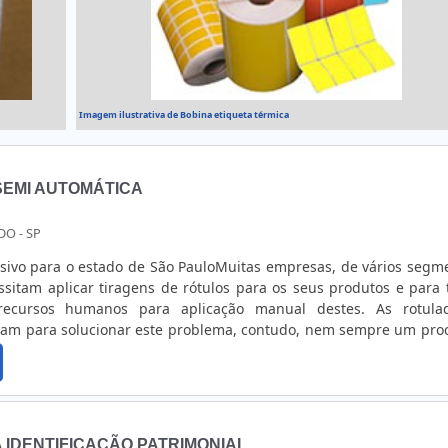
Imagem ilustrativa de Bobina etiqueta térmica
EMI AUTOMÁTICA
DO - SP
sivo para o estado de São PauloMuitas empresas, de vários segm
ssitam aplicar tiragens de rótulos para os seus produtos e para 
recursos humanos para aplicação manual destes. As rotula
ram para solucionar este problema, contudo, nem sempre um pro
 uma rotuladora automática, desta forma, surgiu a rotuladora
ENEFÍCIOS DE ALUGAR UMA ROTULADORAEspecialmente desenvo
 IDENTIFICAÇÃO PATRIMONIAL