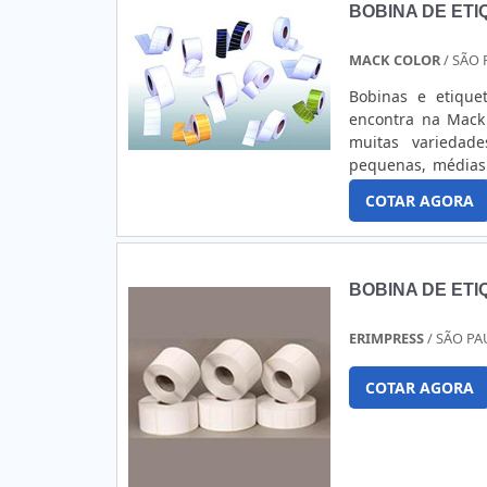
BOBINA DE ETI
MACK COLOR
/ SÃO 
Bobinas e etique
encontra na Mack 
muitas variedad
pequenas, médias
possuir extrema 
COTAR AGORA
design inovador,
destaca entre as 
tecnologia e da c
9001, demonstrand
BOBINA DE ETI
Tecnologia de impr
impressão Off-Set
ERIMPRESS
/ SÃO PA
da Mack Color.
COTAR AGORA