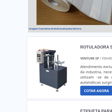
Imagem ilustrativa de Bobina etiqueta térmica
ROTULADORA S
VENTURE SP
/ VINHE
Atendimento exclu
da industria, nece
utilizam -se de 
automáticas surgi
produtivo absorve
COTAR AGORA
automática.OS B
para p.
ETIQUETA PARA